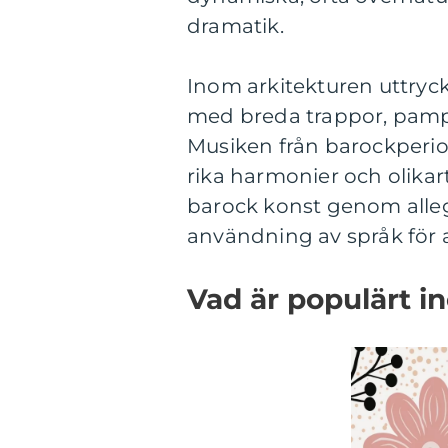
dramatik.
Inom arkitekturen uttry
med breda trappor, pampi
Musiken från barockperi
rika harmonier och olikar
barock konst genom alleg
användning av språk för at
Vad är populärt i