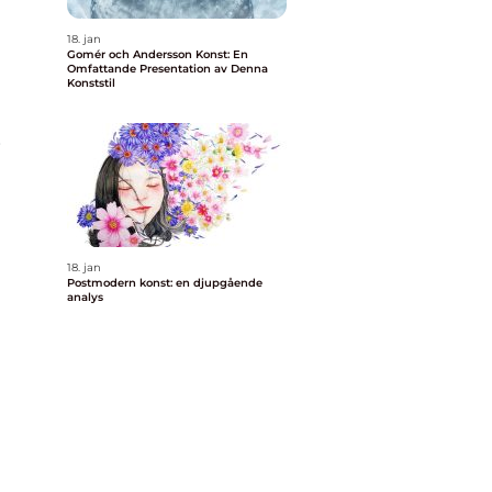
18. jan
Gomér och Andersson Konst: En
Omfattande Presentation av Denna
Konststil
s
18. jan
Postmodern konst: en djupgående
analys