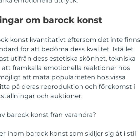
arka emotionella uttryck.
ningar om barock konst
ck konst kvantitativt eftersom det inte finn
andard för att bedöma dess kvalitet. Istället
t utifrån dess estetiska skönhet, tekniska
att framkalla emotionella reaktioner hos
möjligt att mäta populariteten hos vissa
itta på deras reproduktion och förekomst i
tställningar och auktioner.
r av barock konst från varandra?
r inom barock konst som skiljer sig åt i stil