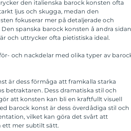
trycker den italienska barock konsten ofta
tarkt ljus och skugga, medan den
ten fokuserar mer på detaljerade och
r. Den spanska barock konsten å andra sida
r och uttrycker ofta pietistiska ideal.
ör- och nackdelar med olika typer av baroc
st är dess förmåga att framkalla starka
s betraktaren. Dess dramatiska stil och
r att konsten kan bli en kraftfullt visuell
ed barock konst är dess överdådiga stil och
tation, vilket kan göra det svårt att
ett mer subtilt sätt.