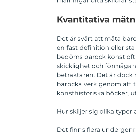
målningar ofta skildrar st
Kvantitativa mät
Det är svårt att mäta baro
en fast definition eller st
bedöms barock konst oftas
skicklighet och förmågan 
betraktaren. Det är dock 
barocka verk genom att t
konsthistoriska böcker, u
Hur skiljer sig olika type
Det finns flera undergenre