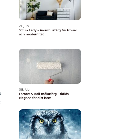
21. jun
Jotun Lady – inomhusfärg för trivsel
och modernitet
08. feb
e
Farrow & Ball målarfärg - tidlös
elegans för ditt hem
k