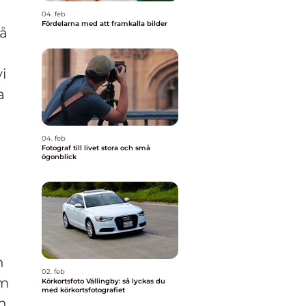
04. feb
Fördelarna med att framkalla bilder
på
i
a
04. feb
Fotograf till livet stora och små
ögonblick
h
02. feb
om
Körkortsfoto Vällingby: så lyckas du
med körkortsfotografiet
h