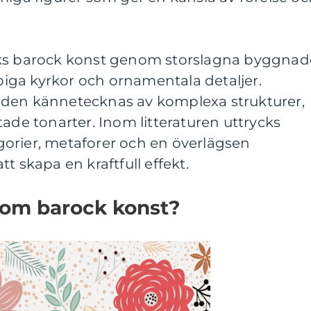
cks barock konst genom storslagna byggnad
ga kyrkor och ornamentala detaljer.
oden kännetecknas av komplexa strukturer,
tade tonarter. Inom litteraturen uttrycks
orier, metaforer och en överlägsen
t skapa en kraftfull effekt.
nom barock konst?