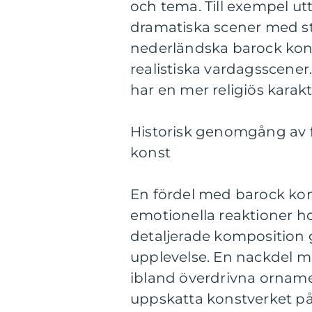
och tema. Till exempel ut
dramatiska scener med s
nederländska barock kons
realistiska vardagsscene
har en mer religiös karaktä
Historisk genomgång av f
konst
En fördel med barock kon
emotionella reaktioner ho
detaljerade komposition gö
upplevelse. En nackdel m
ibland överdrivna ornamen
uppskatta konstverket på 