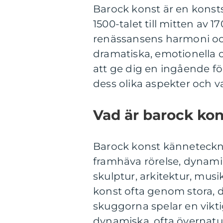
Barock konst är en konsts
1500-talet till mitten av 
renässansens harmoni oc
dramatiska, emotionella o
att ge dig en ingående fö
dess olika aspekter och v
Vad är barock kon
Barock konst känneteckna
framhäva rörelse, dynamik
skulptur, arkitektur, musi
konst ofta genom stora, d
skuggorna spelar en vikti
dynamiska, ofta övernatur