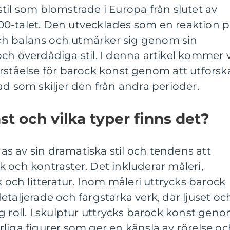
til som blomstrade i Europa från slutet av
1700-talet. Den utvecklades som en reaktion 
h balans och utmärker sig genom sin
ch överdådiga stil. I denna artikel kommer v
rståelse för barock konst genom att utforsk
ad som skiljer den från andra perioder.
st och vilka typer finns det?
s av sin dramatiska stil och tendens att
 och kontraster. Det inkluderar måleri,
k och litteratur. Inom måleri uttrycks barock
etaljerade och färgstarka verk, där ljuset oc
g roll. I skulptur uttrycks barock konst gen
liga figurer som ger en känsla av rörelse oc