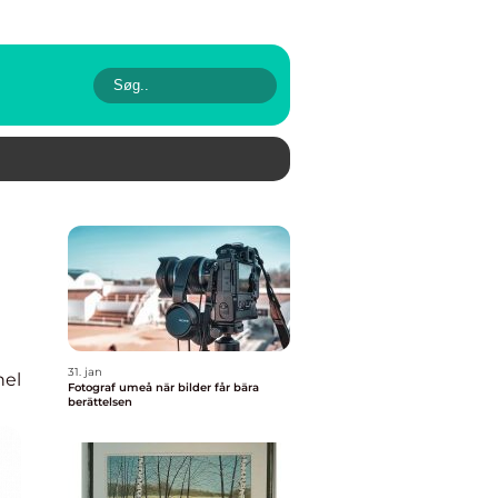
31. jan
nel
Fotograf umeå när bilder får bära
berättelsen