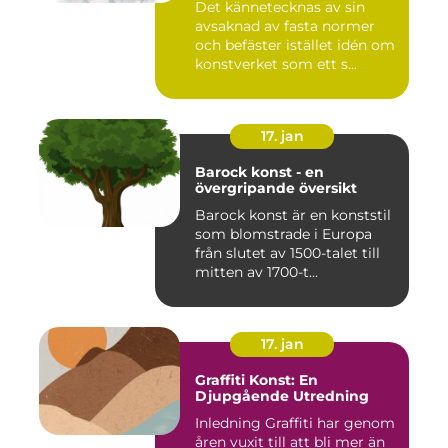
Det kännetecknas av sin
mot modernismens
avsaknad av fasta normer
stränga regler och linjära
framsteg
och befäster istället idén om
konstverket som ett s...
17. jan
Barock konst - en
övergripande översikt
Barock konst är en konststil
som blomstrade i Europa
från slutet av 1500-talet till
mitten av 1700-t...
17. jan
Graffiti Konst: En
Djupgående Utredning
Inledning Graffiti har genom
åren vuxit till att bli mer än