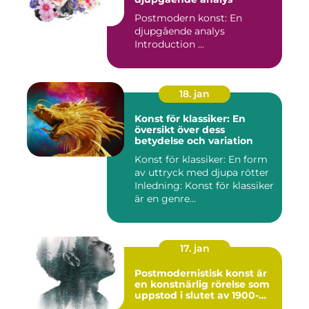
Postmodern konst: En
djupgående analys
Introduction ...
18. jan
Konst för klassiker: En
översikt över dess
betydelse och variation
Konst för klassiker: En form
av uttryck med djupa rötter
Inledning: Konst för klassiker
är en genre...
17. jan
Postmodernistisk konst är
en konstnärlig rörelse som
uppstod i slutet av 1900-
talet som en motreaktion