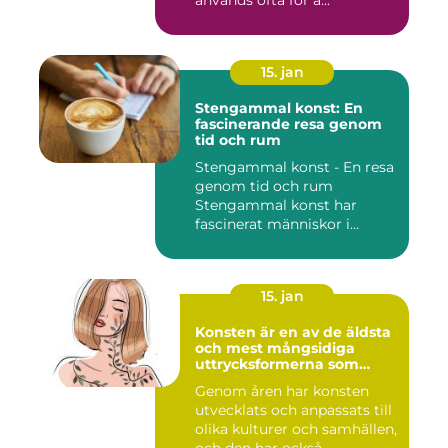
15. jan
Stengammal konst: En
fascinerande resa genom
tid och rum
Stengammal konst - En resa
genom tid och rum
Stengammal konst har
fascinerat människor i
årtusenden...
15. jan
Konsten är en av de äldsta
och mest mångsidiga
uttrycksformerna som
människan har skapat
Genom åren har konsten
utvecklats och anpassats till
olika kulturer och samhällen,
och den har också...