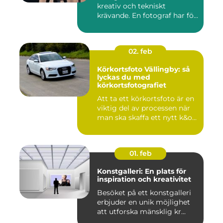
kreativ och tekniskt
krävande. En fotograf har fö...
02. feb
Körkortsfoto Vällingby: så
lyckas du med
körkortsfotografiet
Att ta ett körkortsfoto är en
viktig del av processen när
man ska skaffa ett nytt k&o...
01. feb
Konstgalleri: En plats för
inspiration och kreativitet
Besöket på ett konstgalleri
erbjuder en unik möjlighet
att utforska mänsklig kr...