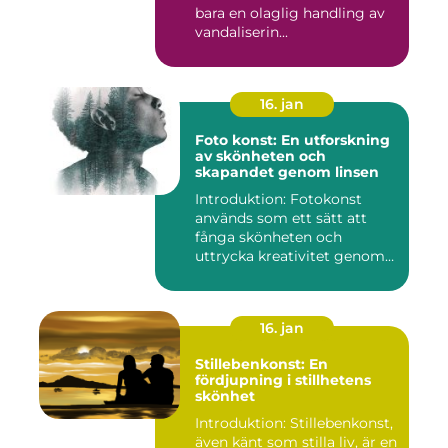
bara en olaglig handling av
vandaliserin...
16. jan
Foto konst: En utforskning
av skönheten och
skapandet genom linsen
Introduktion: Fotokonst
används som ett sätt att
fånga skönheten och
uttrycka kreativitet genom
lins...
16. jan
Stillebenkonst: En
fördjupning i stillhetens
skönhet
Introduktion: Stillebenkonst,
även känt som stilla liv, är en