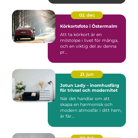
02. dec
Körkortsfoto i Östermalm
Att ta körkort är en
milstolpe i livet för många,
och en viktig del av denna
pr...
21. jun
Jotun Lady – inomhusfärg
för trivsel och modernitet
När det handlar om att
skapa en harmonisk och
modern atmosfär i ditt hem,
är fär...