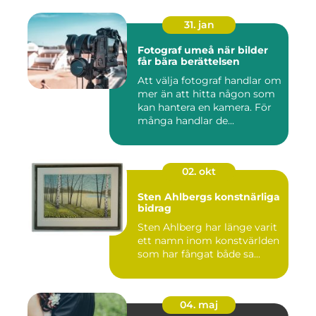
31. jan
Fotograf umeå när bilder
får bära berättelsen
Att välja fotograf handlar om
mer än att hitta någon som
kan hantera en kamera. För
många handlar de...
02. okt
Sten Ahlbergs konstnärliga
bidrag
Sten Ahlberg har länge varit
ett namn inom konstvärlden
som har fångat både sa...
04. maj