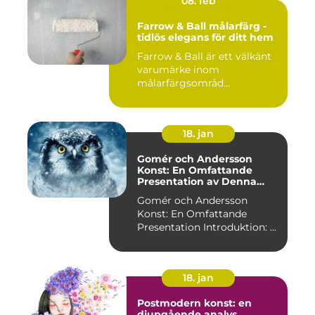
08. feb
Farrow & Ball målarfärg -
tidlös elegans för ditt hem
Farrow & Ball är ett välkänt
varumärke inom
målarfärgsområd...
18. jan
Gomér och Andersson
Konst: En Omfattande
Presentation av Denna
Konststil
Gomér och Andersson
Konst: En Omfattande
Presentation Introduktion: ...
18. jan
Postmodern konst: en
djupgående analys