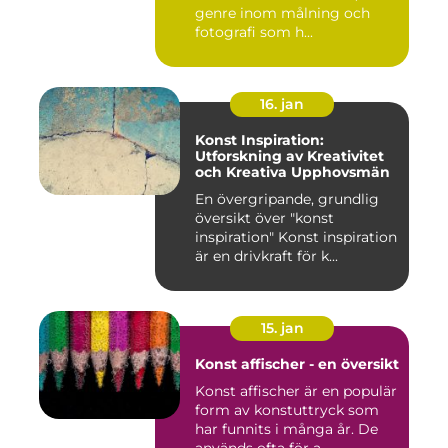
genre inom målning och
fotografi som h...
16. jan
Konst Inspiration:
Utforskning av Kreativitet
och Kreativa Upphovsmän
En övergripande, grundlig
översikt över "konst
inspiration" Konst inspiration
är en drivkraft för k...
15. jan
Konst affischer - en översikt
Konst affischer är en populär
form av konstuttryck som
har funnits i många år. De
används ofta för a...