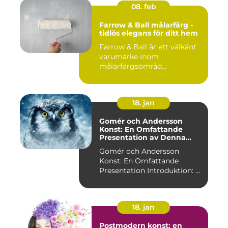
08. feb
Farrow & Ball målarfärg -
tidlös elegans för ditt hem
Farrow & Ball är ett välkänt
varumärke inom
målarfärgsområd...
18. jan
Gomér och Andersson
Konst: En Omfattande
Presentation av Denna
Konststil
Gomér och Andersson
Konst: En Omfattande
Presentation Introduktion: ...
18. jan
Postmodern konst: en