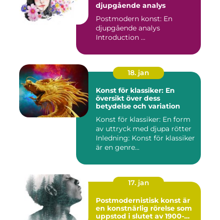
djupgående analys
Postmodern konst: En
djupgående analys
Introduction ...
18. jan
Konst för klassiker: En
översikt över dess
betydelse och variation
Konst för klassiker: En form
av uttryck med djupa rötter
Inledning: Konst för klassiker
är en genre...
17. jan
Postmodernistisk konst är
en konstnärlig rörelse som
uppstod i slutet av 1900-