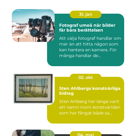
31. jan
Fotograf umeå när bilder
får bära berättelsen
Att välja fotograf handlar om
mer än att hitta någon som
kan hantera en kamera. För
många handlar de...
02. okt
Sten Ahlbergs konstnärliga
bidrag
Sten Ahlberg har länge varit
ett namn inom konstvärlden
som har fångat både sa...
04. maj