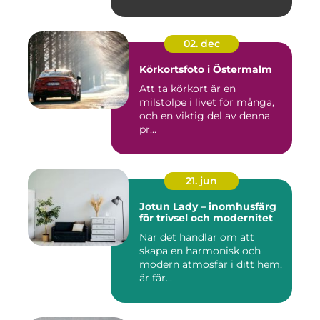
02. dec
Körkortsfoto i Östermalm
Att ta körkort är en
milstolpe i livet för många,
och en viktig del av denna
pr...
21. jun
Jotun Lady – inomhusfärg
för trivsel och modernitet
När det handlar om att
skapa en harmonisk och
modern atmosfär i ditt hem,
är fär...