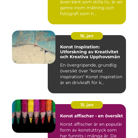
även känt som stilla liv, är en
genre inom målning och
fotografi som h...
16. jan
Konst Inspiration:
Utforskning av Kreativitet
och Kreativa Upphovsmän
En övergripande, grundlig
översikt över "konst
inspiration" Konst inspiration
är en drivkraft för k...
15. jan
Konst affischer - en översikt
Konst affischer är en populär
form av konstuttryck som
har funnits i många år. De