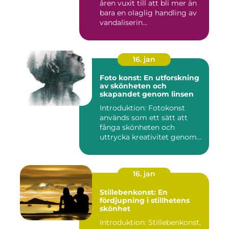
åren vuxit till att bli mer än
bara en olaglig handling av
vandaliserin...
16. jan
Foto konst: En utforskning
av skönheten och
skapandet genom linsen
Introduktion: Fotokonst
används som ett sätt att
fånga skönheten och
uttrycka kreativitet genom
lins...
16. jan
Stillebenkonst: En
fördjupning i stillhetens
skönhet
Introduktion: Stillebenkonst,