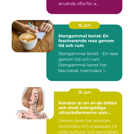
används ofta för a...
15. jan
Stengammal konst: En
fascinerande resa genom
tid och rum
Stengammal konst - En resa
genom tid och rum
Stengammal konst har
fascinerat människor i
årtusenden...
15. jan
Konsten är en av de äldsta
och mest mångsidiga
uttrycksformerna som
människan har skapat
Genom åren har konsten
utvecklats och anpassats till
olika kulturer och samhällen,