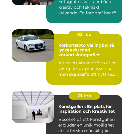
Fotografins värld är både
kreativ och tekniskt
krävande. En fotograf har fö...
02. feb
Körkortsfoto Vällingby: så
lyckas du med
körkortsfotografiet
Att ta ett körkortsfoto är en
viktig del av processen när
man ska skaffa ett nytt k&o...
01. feb
Konstgalleri: En plats för
inspiration och kreativitet
Besöket på ett konstgalleri
erbjuder en unik möjlighet
att utforska mänsklig kr...