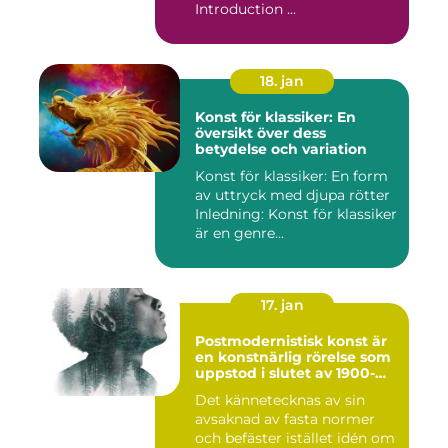
Introduction ...
18. jan
Konst för klassiker: En
översikt över dess
betydelse och variation
Konst för klassiker: En form
av uttryck med djupa rötter
Inledning: Konst för klassiker
är en genre...
17. jan
Postmodernistisk konst är
en konstnärlig rörelse som
uppstod i slutet av 1900-
talet som en motreaktion
Det kännetecknas av sin
mot modernismens
avsaknad av fasta normer
stränga regler och linjära
framsteg
och befäster istället idén om