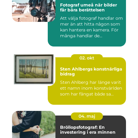
Fotograf umeå när bilder
får bära berättelsen
Att välja fotograf handlar om
mer än att hitta någon som
kan hantera en kamera. För
många handlar de...
02. okt
Sten Ahlbergs konstnärliga
bidrag
Sten Ahlberg har länge varit
ett namn inom konstvärlden
som har fångat både sa...
04. maj
Bröllopsfotograf: En
investering i era minnen