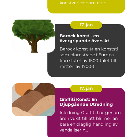
konstverket som ett s...
17. jan
Barock konst - en
övergripande översikt
Barock konst är en konststil
som blomstrade i Europa
från slutet av 1500-talet till
mitten av 1700-t...
17. jan
Graffiti Konst: En
Djupgående Utredning
Inledning Graffiti har genom
åren vuxit till att bli mer än
bara en olaglig handling av
vandaliserin...