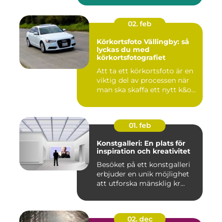
02. feb
Körkortsfoto Vällingby: så
lyckas du med
körkortsfotografiet
Att ta ett körkortsfoto är en
viktig del av processen när
man ska skaffa ett nytt k&o...
01. feb
Konstgalleri: En plats för
inspiration och kreativitet
Besöket på ett konstgalleri
erbjuder en unik möjlighet
att utforska mänsklig kr...
02. dec