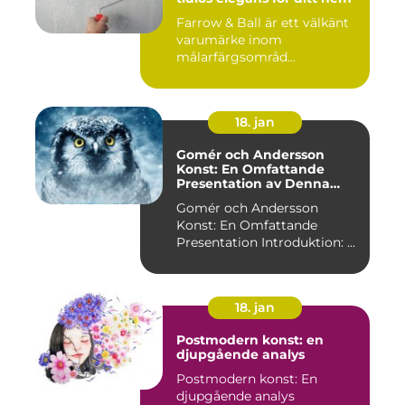
Farrow & Ball är ett välkänt
varumärke inom
målarfärgsområd...
18. jan
Gomér och Andersson
Konst: En Omfattande
Presentation av Denna
Konststil
Gomér och Andersson
Konst: En Omfattande
Presentation Introduktion: ...
18. jan
Postmodern konst: en
djupgående analys
Postmodern konst: En
djupgående analys