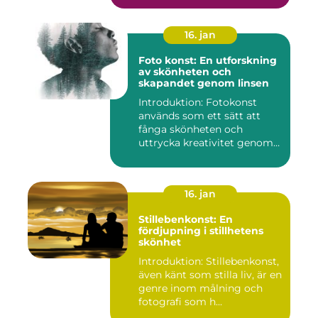
16. jan
Foto konst: En utforskning
av skönheten och
skapandet genom linsen
Introduktion: Fotokonst
används som ett sätt att
fånga skönheten och
uttrycka kreativitet genom
lins...
16. jan
Stillebenkonst: En
fördjupning i stillhetens
skönhet
Introduktion: Stillebenkonst,
även känt som stilla liv, är en
genre inom målning och
fotografi som h...