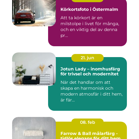
Körkortsfoto i Östermalm
Att ta körkort är en
milstolpe i livet för många,
och en viktig del av denna
pr...
21. jun
Jotun Lady – inomhusfärg
för trivsel och modernitet
När det handlar om att
skapa en harmonisk och
modern atmosfär i ditt hem,
är fär...
08. feb
Farrow & Ball målarfärg -
tidlös elegans för ditt hem