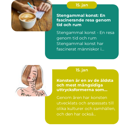
15. jan
Stengammal konst: En
fascinerande resa genom
tid och rum
Stengammal konst - En resa
genom tid och rum
Stengammal konst har
fascinerat människor i
årtusenden...
15. jan
Konsten är en av de äldsta
och mest mångsidiga
uttrycksformerna som
människan har skapat
Genom åren har konsten
utvecklats och anpassats till
olika kulturer och samhällen,
och den har också...