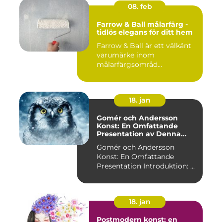
08. feb
Farrow & Ball målarfärg -
tidlös elegans för ditt hem
Farrow & Ball är ett välkänt
varumärke inom
målarfärgsområd...
18. jan
Gomér och Andersson
Konst: En Omfattande
Presentation av Denna
Konststil
Gomér och Andersson
Konst: En Omfattande
Presentation Introduktion: ...
18. jan
Postmodern konst: en