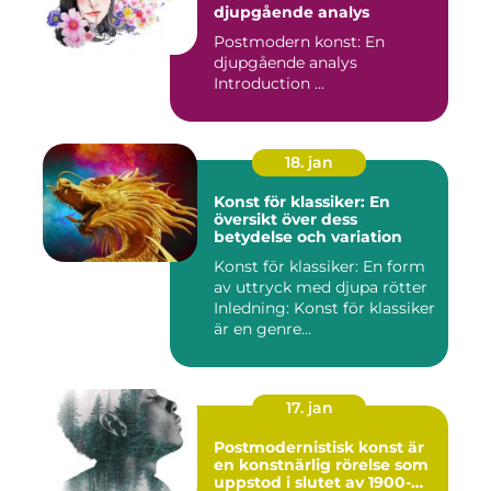
djupgående analys
Postmodern konst: En
djupgående analys
Introduction ...
18. jan
Konst för klassiker: En
översikt över dess
betydelse och variation
Konst för klassiker: En form
av uttryck med djupa rötter
Inledning: Konst för klassiker
är en genre...
17. jan
Postmodernistisk konst är
en konstnärlig rörelse som
uppstod i slutet av 1900-