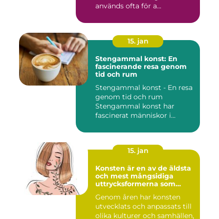
används ofta för a...
15. jan
Stengammal konst: En
fascinerande resa genom
tid och rum
Stengammal konst - En resa
genom tid och rum
Stengammal konst har
fascinerat människor i
årtusenden...
15. jan
Konsten är en av de äldsta
och mest mångsidiga
uttrycksformerna som
människan har skapat
Genom åren har konsten
utvecklats och anpassats till
olika kulturer och samhällen,