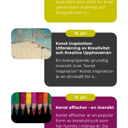
även känt som stilla liv, är en
genre inom målning och
fotografi som h...
16. jan
Konst Inspiration:
Utforskning av Kreativitet
och Kreativa Upphovsmän
En övergripande, grundlig
översikt över "konst
inspiration" Konst inspiration
är en drivkraft för k...
15. jan
Konst affischer - en översikt
Konst affischer är en populär
form av konstuttryck som
har funnits i många år. De