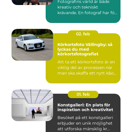
Fotografins värld är både
kreativ och tekniskt
krävande. En fotograf har fö...
02. feb
Körkortsfoto Vällingby: så
lyckas du med
körkortsfotografiet
Att ta ett körkortsfoto är en
viktig del av processen när
man ska skaffa ett nytt k&o...
01. feb
Konstgalleri: En plats för
inspiration och kreativitet
Besöket på ett konstgalleri
erbjuder en unik möjlighet
att utforska mänsklig kr...