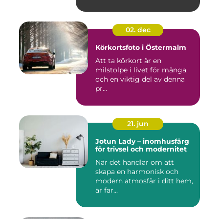
02. dec
Körkortsfoto i Östermalm
Att ta körkort är en
milstolpe i livet för många,
och en viktig del av denna
pr...
21. jun
Jotun Lady – inomhusfärg
för trivsel och modernitet
När det handlar om att
skapa en harmonisk och
modern atmosfär i ditt hem,
är fär...