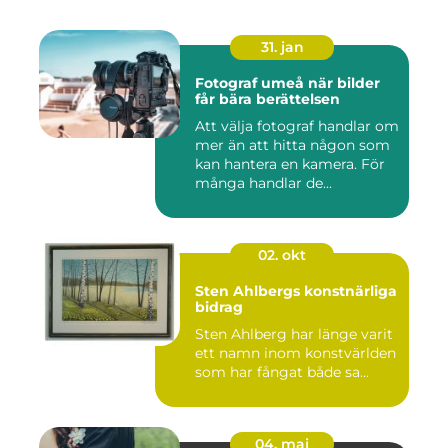
31. jan
Fotograf umeå när bilder
får bära berättelsen
Att välja fotograf handlar om
mer än att hitta någon som
kan hantera en kamera. För
många handlar de...
02. okt
Sten Ahlbergs konstnärliga
bidrag
Sten Ahlberg har länge varit
ett namn inom konstvärlden
som har fångat både sa...
04. maj