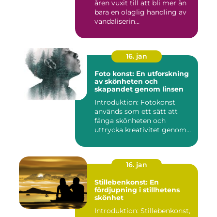
åren vuxit till att bli mer än
bara en olaglig handling av
vandaliserin...
16. jan
Foto konst: En utforskning
av skönheten och
skapandet genom linsen
Introduktion: Fotokonst
används som ett sätt att
fånga skönheten och
uttrycka kreativitet genom
lins...
16. jan
Stillebenkonst: En
fördjupning i stillhetens
skönhet
Introduktion: Stillebenkonst,