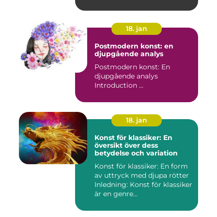
18. jan
Postmodern konst: en
djupgående analys
Postmodern konst: En
djupgående analys
Introduction ...
18. jan
Konst för klassiker: En
översikt över dess
betydelse och variation
Konst för klassiker: En form
av uttryck med djupa rötter
Inledning: Konst för klassiker
är en genre...