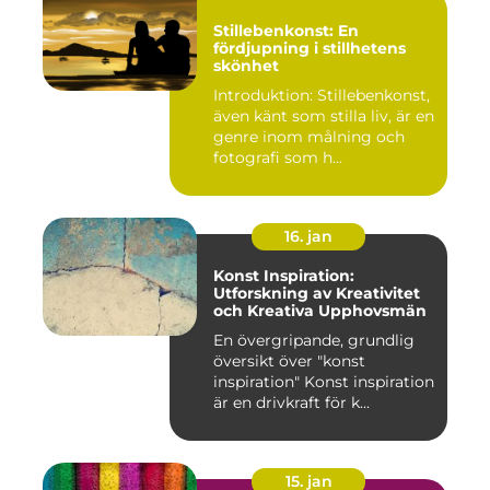
Stillebenkonst: En
fördjupning i stillhetens
skönhet
Introduktion: Stillebenkonst,
även känt som stilla liv, är en
genre inom målning och
fotografi som h...
16. jan
Konst Inspiration:
Utforskning av Kreativitet
och Kreativa Upphovsmän
En övergripande, grundlig
översikt över "konst
inspiration" Konst inspiration
är en drivkraft för k...
15. jan