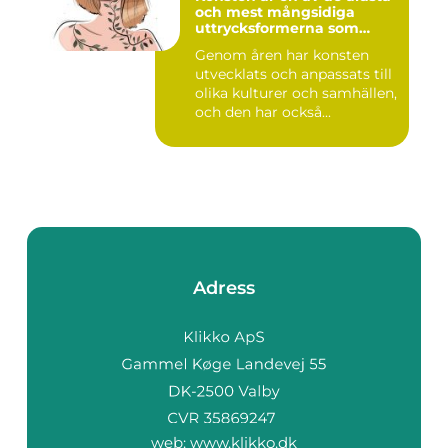
och mest mångsidiga
uttrycksformerna som
människan har skapat
Genom åren har konsten
utvecklats och anpassats till
olika kulturer och samhällen,
och den har också...
Adress
web:
www.klikko.dk