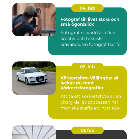
04. feb
Fotograf till livet stora och
små ögonblick
Fotografins värld är både
kreativ och tekniskt
krävande. En fotograf har fö...
02. feb
Körkortsfoto Vällingby: så
lyckas du med
körkortsfotografiet
Att ta ett körkortsfoto är en
viktig del av processen när
man ska skaffa ett nytt k&o...
01. feb