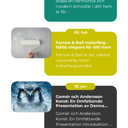
skapa en harmonisk och
modern atmosfär i ditt hem,
är fär...
08. feb
Farrow & Ball målarfärg -
tidlös elegans för ditt hem
Farrow & Ball är ett välkänt
varumärke inom
målarfärgsområd...
18. jan
Gomér och Andersson
Konst: En Omfattande
Presentation av Denna
Konststil
Gomér och Andersson
Konst: En Omfattande
Presentation Introduktion: ...