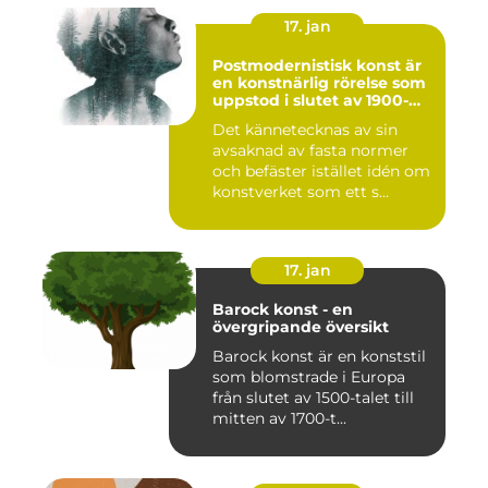
17. jan
Postmodernistisk konst är
en konstnärlig rörelse som
uppstod i slutet av 1900-
talet som en motreaktion
Det kännetecknas av sin
mot modernismens
avsaknad av fasta normer
stränga regler och linjära
framsteg
och befäster istället idén om
konstverket som ett s...
17. jan
Barock konst - en
övergripande översikt
Barock konst är en konststil
som blomstrade i Europa
från slutet av 1500-talet till
mitten av 1700-t...