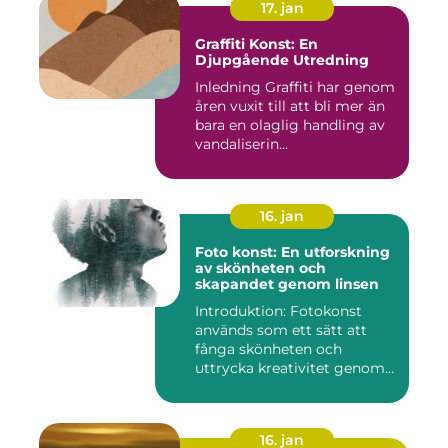
17. jan
Graffiti Konst: En
Djupgående Utredning
Inledning Graffiti har genom
åren vuxit till att bli mer än
bara en olaglig handling av
vandaliserin...
16. jan
Foto konst: En utforskning
av skönheten och
skapandet genom linsen
Introduktion: Fotokonst
används som ett sätt att
fånga skönheten och
uttrycka kreativitet genom
lins...
16. jan