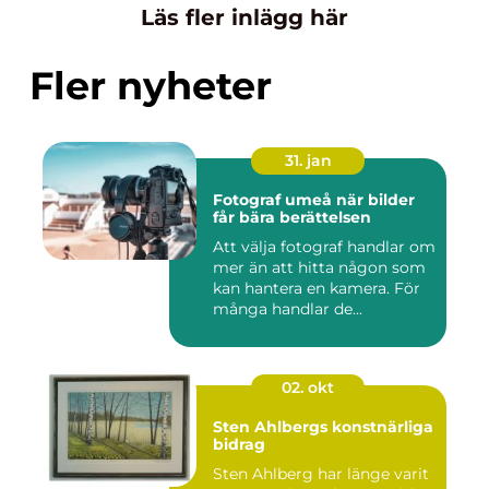
Läs fler inlägg här
Fler nyheter
31. jan
Fotograf umeå när bilder
får bära berättelsen
Att välja fotograf handlar om
mer än att hitta någon som
kan hantera en kamera. För
många handlar de...
02. okt
Sten Ahlbergs konstnärliga
bidrag
Sten Ahlberg har länge varit