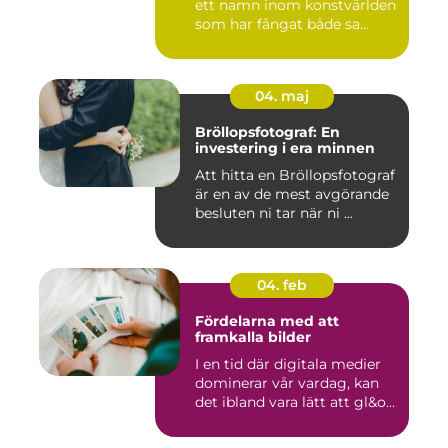
ett namn inom konstvärlden
som har fångat både sa...
04. maj
Bröllopsfotograf: En
investering i era minnen
Att hitta en Bröllopsfotograf
är en av de mest avgörande
besluten ni tar när ni ...
04. feb
Fördelarna med att
framkalla bilder
I en tid där digitala medier
dominerar vår vardag, kan
det ibland vara lätt att gl&o...