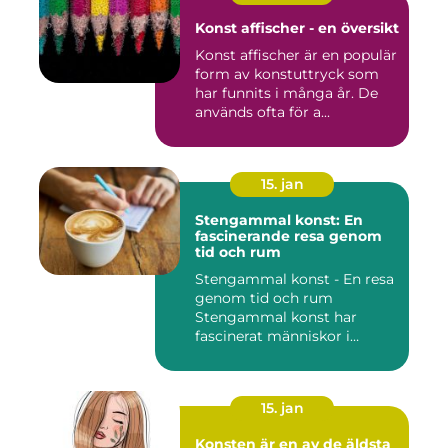
Konst affischer - en översikt
Konst affischer är en populär
form av konstuttryck som
har funnits i många år. De
används ofta för a...
15. jan
Stengammal konst: En
fascinerande resa genom
tid och rum
Stengammal konst - En resa
genom tid och rum
Stengammal konst har
fascinerat människor i
årtusenden...
15. jan
Konsten är en av de äldsta