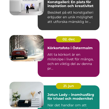
Konstgalleri: En plats för
inspiration och kreativitet
Besöket på ett konstgalleri
erbjuder en unik möjlighet
att utforska mänsklig kr...
02. dec
Körkortsfoto i Östermalm
Att ta körkort är en
milstolpe i livet för många,
och en viktig del av denna
pr...
21. jun
Jotun Lady – inomhusfärg
för trivsel och modernitet
När det handlar om att