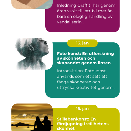
Inledning Graffiti har genom
åren vuxit till att bli mer än
bara en olaglig handling av
vandaliserin...
16. jan
Foto konst: En utforskning
av skönheten och
skapandet genom linsen
Introduktion: Fotokonst
används som ett sätt att
fånga skönheten och
uttrycka kreativitet genom
lins...
16. jan
Stillebenkonst: En
fördjupning i stillhetens
skönhet