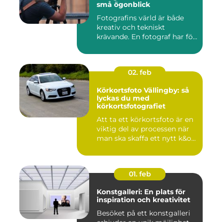
små ögonblick
Fotografins värld är både
kreativ och tekniskt
krävande. En fotograf har fö...
02. feb
Körkortsfoto Vällingby: så
lyckas du med
körkortsfotografiet
Att ta ett körkortsfoto är en
viktig del av processen när
man ska skaffa ett nytt k&o...
01. feb
Konstgalleri: En plats för
inspiration och kreativitet
Besöket på ett konstgalleri