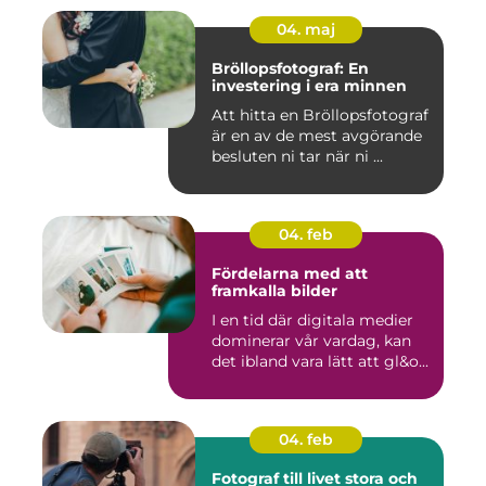
04. maj
Bröllopsfotograf: En
investering i era minnen
Att hitta en Bröllopsfotograf
är en av de mest avgörande
besluten ni tar när ni ...
04. feb
Fördelarna med att
framkalla bilder
I en tid där digitala medier
dominerar vår vardag, kan
det ibland vara lätt att gl&o...
04. feb
Fotograf till livet stora och