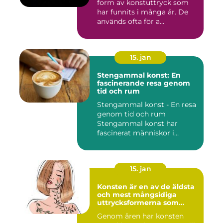
form av konstuttryck som
har funnits i många år. De
används ofta för a...
15. jan
Stengammal konst: En
fascinerande resa genom
tid och rum
Stengammal konst - En resa
genom tid och rum
Stengammal konst har
fascinerat människor i
årtusenden...
15. jan
Konsten är en av de äldsta
och mest mångsidiga
uttrycksformerna som
människan har skapat
Genom åren har konsten