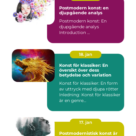
Postmodern konst: en
djupgående analys
Postmodern konst: En
djupgående analys
Introduction ...
18. jan
Konst för klassiker: En
översikt över dess
betydelse och variation
Konst för klassiker: En form
av uttryck med djupa rötter
Inledning: Konst för klassiker
är en genre...
17. jan
Postmodernistisk konst är