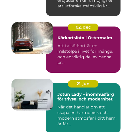
erbjuder en unik möjlighet
att utforska mänsklig kr...
02. dec
Körkortsfoto i Östermalm
Att ta körkort är en
milstolpe i livet för många,
och en viktig del av denna
pr...
21. jun
Jotun Lady – inomhusfärg
för trivsel och modernitet
När det handlar om att
skapa en harmonisk och
modern atmosfär i ditt hem,
är fär...