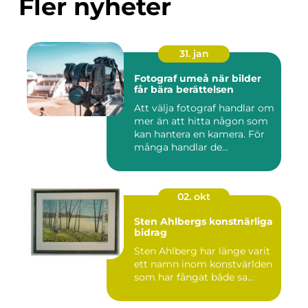
Fler nyheter
31. jan
Fotograf umeå när bilder
får bära berättelsen
Att välja fotograf handlar om
mer än att hitta någon som
kan hantera en kamera. För
många handlar de...
02. okt
Sten Ahlbergs konstnärliga
bidrag
Sten Ahlberg har länge varit
ett namn inom konstvärlden
som har fångat både sa...