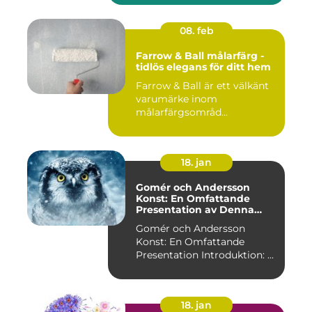
08. feb
Farrow & Ball målarfärg -
tidlös elegans för ditt hem
Farrow & Ball är ett välkänt
varumärke inom
målarfärgsområd...
18. jan
Gomér och Andersson
Konst: En Omfattande
Presentation av Denna
Konststil
Gomér och Andersson
Konst: En Omfattande
Presentation Introduktion: ...
18. jan