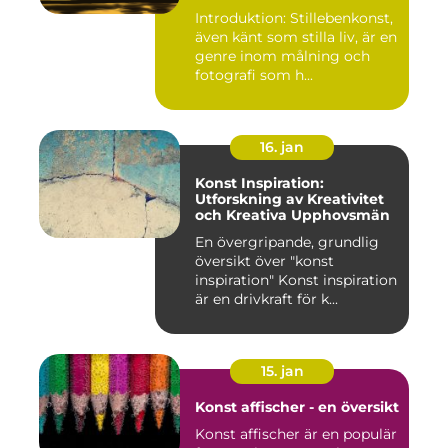
Introduktion: Stillebenkonst,
även känt som stilla liv, är en
genre inom målning och
fotografi som h...
16. jan
Konst Inspiration:
Utforskning av Kreativitet
och Kreativa Upphovsmän
En övergripande, grundlig
översikt över "konst
inspiration" Konst inspiration
är en drivkraft för k...
15. jan
Konst affischer - en översikt
Konst affischer är en populär