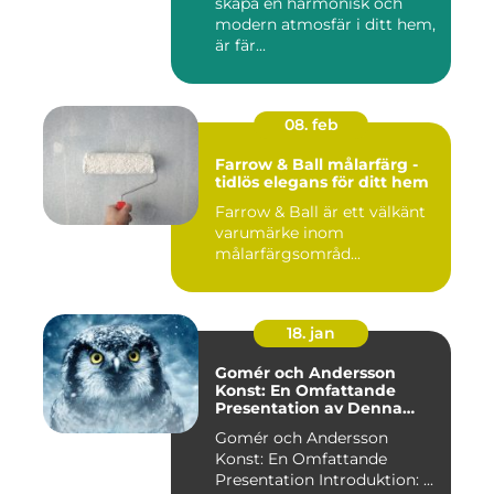
skapa en harmonisk och
modern atmosfär i ditt hem,
är fär...
08. feb
Farrow & Ball målarfärg -
tidlös elegans för ditt hem
Farrow & Ball är ett välkänt
varumärke inom
målarfärgsområd...
18. jan
Gomér och Andersson
Konst: En Omfattande
Presentation av Denna
Konststil
Gomér och Andersson
Konst: En Omfattande
Presentation Introduktion: ...