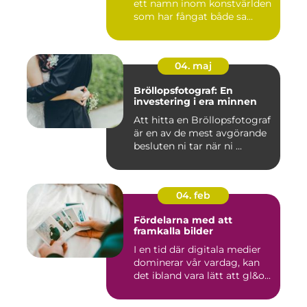
ett namn inom konstvärlden
som har fångat både sa...
04. maj
Bröllopsfotograf: En
investering i era minnen
Att hitta en Bröllopsfotograf
är en av de mest avgörande
besluten ni tar när ni ...
04. feb
Fördelarna med att
framkalla bilder
I en tid där digitala medier
dominerar vår vardag, kan
det ibland vara lätt att gl&o...