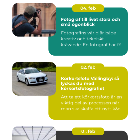
04. feb
Fotograf till livet stora och
små ögonblick
Fotografins värld är både
kreativ och tekniskt
krävande. En fotograf har fö...
02. feb
Körkortsfoto Vällingby: så
lyckas du med
körkortsfotografiet
Att ta ett körkortsfoto är en
viktig del av processen när
man ska skaffa ett nytt k&o...
01. feb