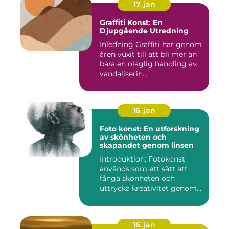
17. jan
Graffiti Konst: En
Djupgående Utredning
Inledning Graffiti har genom
åren vuxit till att bli mer än
bara en olaglig handling av
vandaliserin...
16. jan
Foto konst: En utforskning
av skönheten och
skapandet genom linsen
Introduktion: Fotokonst
används som ett sätt att
fånga skönheten och
uttrycka kreativitet genom
lins...
16. jan