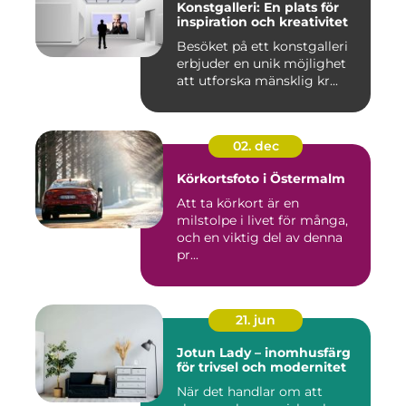
Konstgalleri: En plats för
inspiration och kreativitet
Besöket på ett konstgalleri
erbjuder en unik möjlighet
att utforska mänsklig kr...
02. dec
Körkortsfoto i Östermalm
Att ta körkort är en
milstolpe i livet för många,
och en viktig del av denna
pr...
21. jun
Jotun Lady – inomhusfärg
för trivsel och modernitet
När det handlar om att