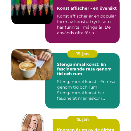
Konst affischer - en översikt
Konst affischer är en populär
form av konstuttryck som
har funnits i många år. De
används ofta för a...
15. jan
Stengammal konst: En
fascinerande resa genom
tid och rum
Stengammal konst - En resa
genom tid och rum
Stengammal konst har
fascinerat människor i
årtusenden...
15. jan
Konsten är en av de äldsta