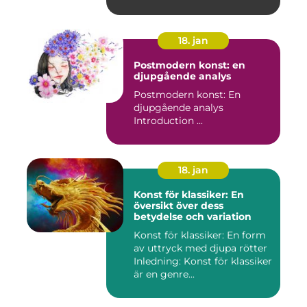
18. jan
Postmodern konst: en
djupgående analys
Postmodern konst: En
djupgående analys
Introduction ...
18. jan
Konst för klassiker: En
översikt över dess
betydelse och variation
Konst för klassiker: En form
av uttryck med djupa rötter
Inledning: Konst för klassiker
är en genre...