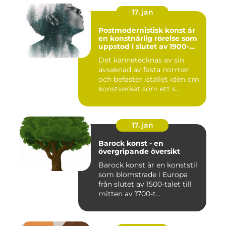
17. jan
Postmodernistisk konst är
en konstnärlig rörelse som
uppstod i slutet av 1900-
talet som en motreaktion
Det kännetecknas av sin
mot modernismens
avsaknad av fasta normer
stränga regler och linjära
framsteg
och befäster istället idén om
konstverket som ett s...
17. jan
Barock konst - en
övergripande översikt
Barock konst är en konststil
som blomstrade i Europa
från slutet av 1500-talet till
mitten av 1700-t...