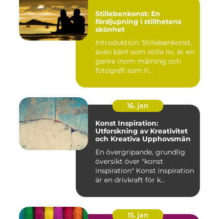
Stillebenkonst: En
fördjupning i stillhetens
skönhet
Introduktion: Stillebenkonst,
även känt som stilla liv, är en
genre inom målning och
fotografi som h...
16. jan
Konst Inspiration:
Utforskning av Kreativitet
och Kreativa Upphovsmän
En övergripande, grundlig
översikt över "konst
inspiration" Konst inspiration
är en drivkraft för k...
15. jan