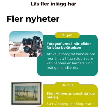
Läs fler inlägg här
Fler nyheter
31. jan
Fotograf umeå när bilder
får bära berättelsen
Att välja fotograf handlar om
mer än att hitta någon som
kan hantera en kamera. För
många handlar de...
02. okt
Sten Ahlbergs konstnärliga
bidrag
Sten Ahlberg har länge varit