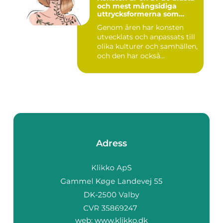
och mest mångsidiga
uttrycksformerna som
människan har skapat
Genom åren har konsten
utvecklats och anpassats till
olika kulturer och samhällen,
och den har också...
Adress
web:
www.klikko.dk