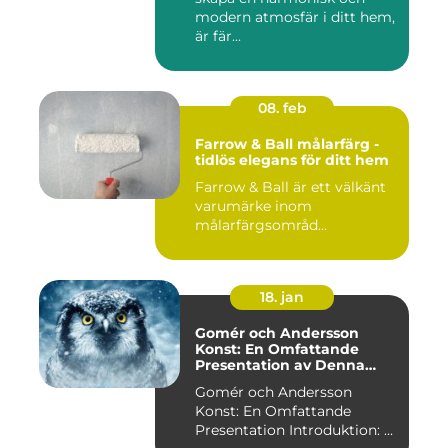
modern atmosfär i ditt hem,
är fär...
08. feb
Farrow & Ball målarfärg -
tidlös elegans för ditt hem
Farrow & Ball är ett välkänt
varumärke inom
målarfärgsområd...
18. jan
Gomér och Andersson
Konst: En Omfattande
Presentation av Denna
Konststil
Gomér och Andersson
Konst: En Omfattande
Presentation Introduktion: ...