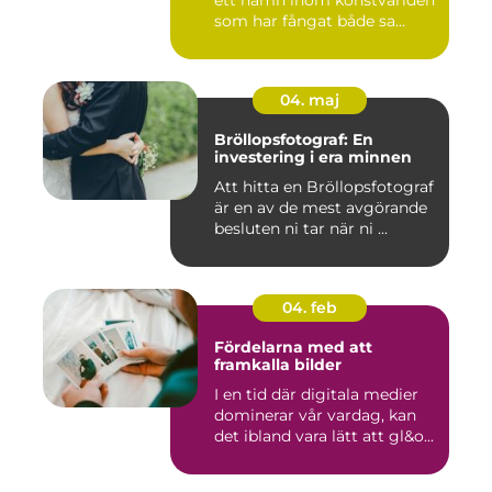
ett namn inom konstvärlden
som har fångat både sa...
04. maj
Bröllopsfotograf: En
investering i era minnen
Att hitta en Bröllopsfotograf
är en av de mest avgörande
besluten ni tar när ni ...
04. feb
Fördelarna med att
framkalla bilder
I en tid där digitala medier
dominerar vår vardag, kan
det ibland vara lätt att gl&o...