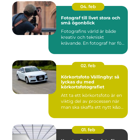
04. feb
Fotograf till livet stora och
små ögonblick
Fotografins värld är både
kreativ och tekniskt
krävande. En fotograf har fö...
02. feb
Körkortsfoto Vällingby: så
lyckas du med
körkortsfotografiet
Att ta ett körkortsfoto är en
viktig del av processen när
man ska skaffa ett nytt k&o...
01. feb