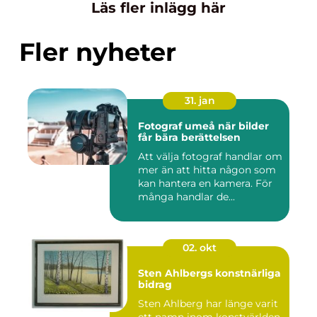
Läs fler inlägg här
Fler nyheter
31. jan
Fotograf umeå när bilder
får bära berättelsen
Att välja fotograf handlar om
mer än att hitta någon som
kan hantera en kamera. För
många handlar de...
02. okt
Sten Ahlbergs konstnärliga
bidrag
Sten Ahlberg har länge varit