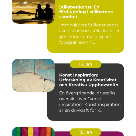
Stillebenkonst: En
fördjupning i stillhetens
skönhet
Introduktion: Stillebenkonst,
även känt som stilla liv, är en
genre inom målning och
fotografi som h...
16. jan
Konst Inspiration:
Utforskning av Kreativitet
och Kreativa Upphovsmän
En övergripande, grundlig
översikt över "konst
inspiration" Konst inspiration
är en drivkraft för k...
15. jan