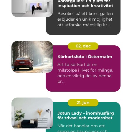
Konstgalleri: En plats för
inspiration och kreativitet
Besöket på ett konstgalleri
erbjuder en unik möjlighet
att utforska mänsklig kr...
02. dec
Körkortsfoto i Östermalm
Att ta körkort är en
milstolpe i livet för många,
och en viktig del av denna
pr...
21. jun
Jotun Lady – inomhusfärg
för trivsel och modernitet
När det handlar om att
skapa en harmonisk och