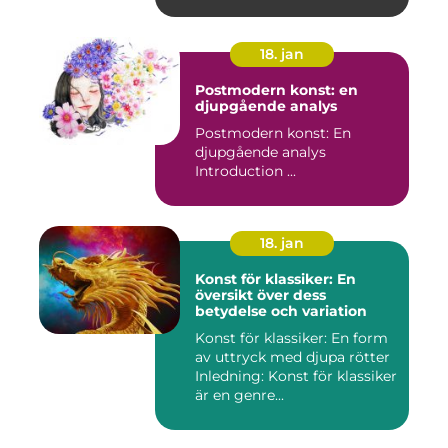
18. jan
Postmodern konst: en
djupgående analys
Postmodern konst: En
djupgående analys
Introduction ...
18. jan
Konst för klassiker: En
översikt över dess
betydelse och variation
Konst för klassiker: En form
av uttryck med djupa rötter
Inledning: Konst för klassiker
är en genre...