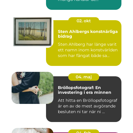
02. okt
Sten Ahlbergs konstnärliga
bidrag
Sten Ahlberg har länge varit
ett namn inom konstvärlden
som har fångat både sa...
04. maj
Bröllopsfotograf: En
investering i era minnen
Att hitta en Bröllopsfotograf
är en av de mest avgörande
besluten ni tar när ni ...