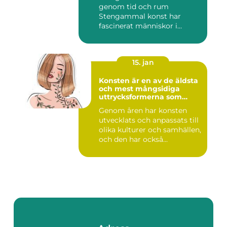
genom tid och rum
Stengammal konst har
fascinerat människor i
årtusenden...
15. jan
Konsten är en av de äldsta
och mest mångsidiga
uttrycksformerna som
människan har skapat
Genom åren har konsten
utvecklats och anpassats till
olika kulturer och samhällen,
och den har också...