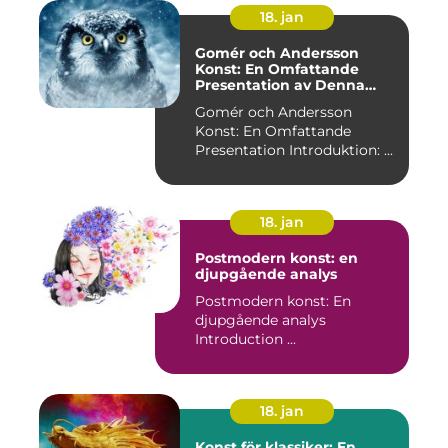
18. jan
Gomér och Andersson
Konst: En Omfattande
Presentation av Denna
Konststil
Gomér och Andersson
Konst: En Omfattande
Presentation Introduktion: ...
18. jan
Postmodern konst: en
djupgående analys
Postmodern konst: En
djupgående analys
Introduction ...
18. jan
Konst för klassiker: En