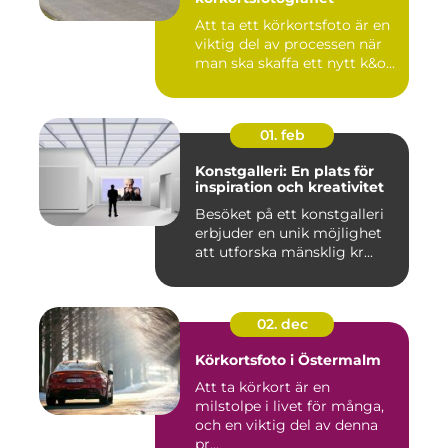
Att ta ett körkortsfoto är en
viktig del av processen när
man ska skaffa ett nytt k&o...
01. feb
Konstgalleri: En plats för
inspiration och kreativitet
Besöket på ett konstgalleri
erbjuder en unik möjlighet
att utforska mänsklig kr...
02. dec
Körkortsfoto i Östermalm
Att ta körkort är en
milstolpe i livet för många,
och en viktig del av denna
pr...