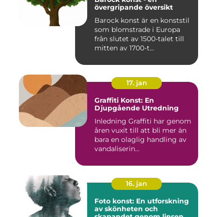
övergripande översikt
Barock konst är en konststil
som blomstrade i Europa
från slutet av 1500-talet till
mitten av 1700-t...
17. jan
Graffiti Konst: En
Djupgående Utredning
Inledning Graffiti har genom
åren vuxit till att bli mer än
bara en olaglig handling av
vandaliserin...
16. jan
Foto konst: En utforskning
av skönheten och
skapandet genom linsen