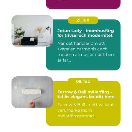
21. jun
Jotun Lady – inomhusfärg
för trivsel och modernitet
När det handlar om att
skapa en harmonisk och
modern atmosfär i ditt hem,
är fär...
08. feb
Farrow & Ball målarfärg -
tidlös elegans för ditt hem
Farrow & Ball är ett välkänt
varumärke inom
målarfärgsområd...