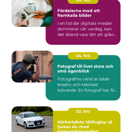
04. feb
Fördelarna med att
framkalla bilder
I en tid där digitala medier
dominerar vår vardag, kan
det ibland vara lätt att gl&o...
04. feb
Fotograf till livet stora och
små ögonblick
Fotografins värld är både
kreativ och tekniskt
krävande. En fotograf har fö...
02. feb
Körkortsfoto Vällingby: så
lyckas du med
körkortsfotografiet