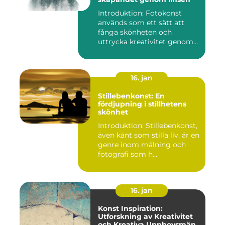
Introduktion: Fotokonst
används som ett sätt att
fånga skönheten och
uttrycka kreativitet genom
lins...
16. jan
Stillebenkonst: En
fördjupning i stillhetens
skönhet
Introduktion: Stillebenkonst,
även känt som stilla liv, är en
genre inom målning och
fotografi som h...
16. jan
Konst Inspiration:
Utforskning av Kreativitet
och Kreativa Upphovsmän