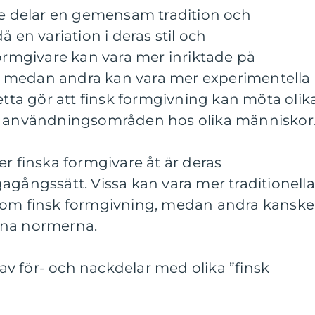
are delar en gemensam tradition och
å en variation i deras stil och
formgivare kan vara mer inriktade på
 medan andra kan vara mer experimentella
Detta gör att finsk formgivning kan möta olik
ch användningsområden hos olika människor
er finska formgivare åt är deras
agångssätt. Vissa kan vara mer traditionella
inom finsk formgivning, medan andra kanske
ana normerna.
v för- och nackdelar med olika ”finsk