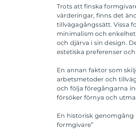
Trots att finska formgiv
värderingar, finns det änd
tillvägagångssätt. Vissa 
minimalism och enkelhet
och djärva i sin design. 
estetiska preferenser o
En annan faktor som skilj
arbetsmetoder och tillväg
och följa föregångarna 
försöker förnya och utm
En historisk genomgång a
formgivare”