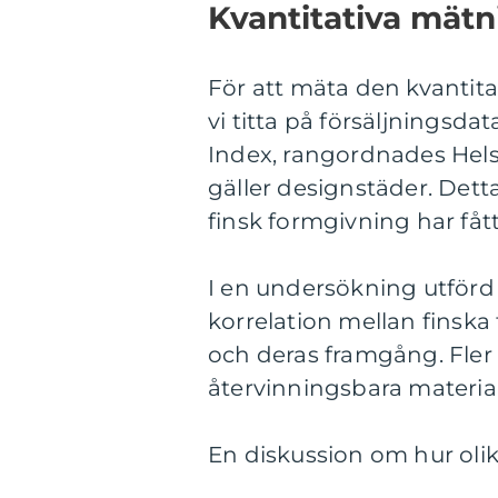
Kvantitativa mätn
För att mäta den kvantit
vi titta på försäljningsda
Index, rangordnades Hels
gäller designstäder. Dett
finsk formgivning har fåt
I en undersökning utförd
korrelation mellan finska
och deras framgång. Fler o
återvinningsbara materia
En diskussion om hur olika