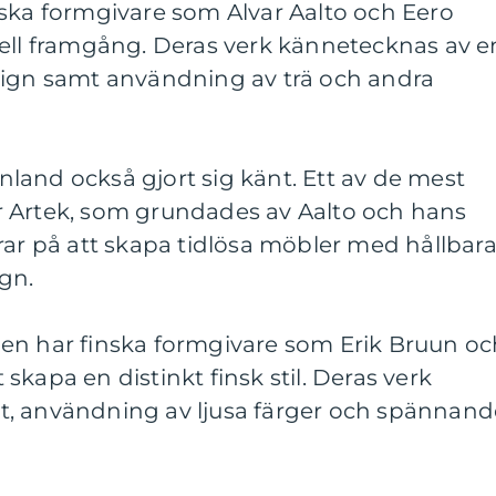
nska formgivare som Alvar Aalto och Eero
nell framgång. Deras verk kännetecknas av e
sign samt användning av trä och andra
land också gjort sig känt. Ett av de mest
 Artek, som grundades av Aalto och hans
rar på att skapa tidlösa möbler med hållbar
gn.
en har finska formgivare som Erik Bruun oc
t skapa en distinkt finsk stil. Deras verk
t, användning av ljusa färger och spännand