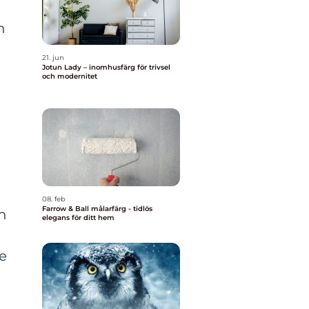
n
21. jun
Jotun Lady – inomhusfärg för trivsel
och modernitet
a
08. feb
Farrow & Ball målarfärg - tidlös
h
elegans för ditt hem
e