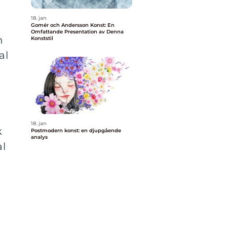
18. jan
Gomér och Andersson Konst: En
Omfattande Presentation av Denna
n
Konststil
al
18. jan
k
Postmodern konst: en djupgående
analys
al