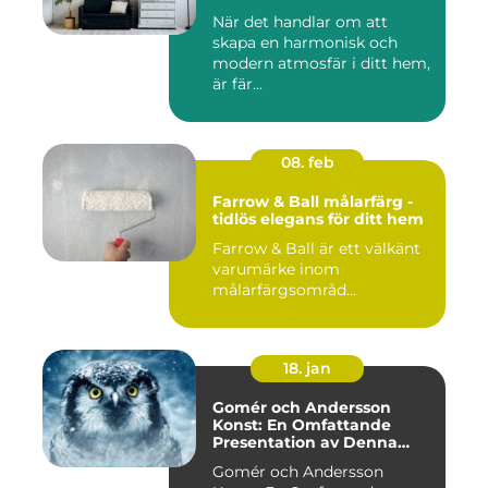
När det handlar om att
skapa en harmonisk och
modern atmosfär i ditt hem,
är fär...
08. feb
Farrow & Ball målarfärg -
tidlös elegans för ditt hem
Farrow & Ball är ett välkänt
varumärke inom
målarfärgsområd...
18. jan
Gomér och Andersson
Konst: En Omfattande
Presentation av Denna
Konststil
Gomér och Andersson