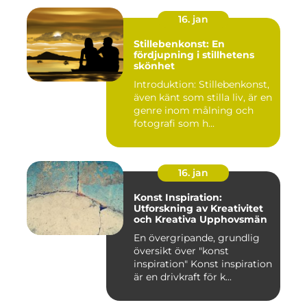
16. jan
Stillebenkonst: En
fördjupning i stillhetens
skönhet
Introduktion: Stillebenkonst,
även känt som stilla liv, är en
genre inom målning och
fotografi som h...
16. jan
Konst Inspiration:
Utforskning av Kreativitet
och Kreativa Upphovsmän
En övergripande, grundlig
översikt över "konst
inspiration" Konst inspiration
är en drivkraft för k...