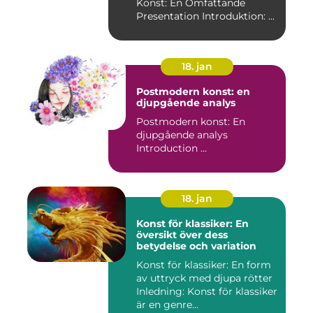
Konst: En Omfattande
Presentation Introduktion: ...
18. jan
Postmodern konst: en
djupgående analys
Postmodern konst: En
djupgående analys
Introduction ...
18. jan
Konst för klassiker: En
översikt över dess
betydelse och variation
Konst för klassiker: En form
av uttryck med djupa rötter
Inledning: Konst för klassiker
är en genre...