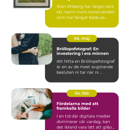
Sten Ahlberg har länge varit
ett namn inom konstvärlden
som har fångat både sa...
04. maj
Bröllopsfotograf: En
investering i era minnen
Att hitta en Bröllopsfotograf
är en av de mest avgörande
besluten ni tar när ni ...
04. feb
Fördelarna med att
framkalla bilder
I en tid där digitala medier
dominerar vår vardag, kan
det ibland vara lätt att gl&o...