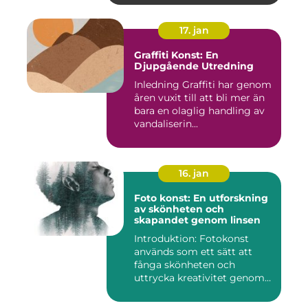
17. jan
Graffiti Konst: En
Djupgående Utredning
Inledning Graffiti har genom
åren vuxit till att bli mer än
bara en olaglig handling av
vandaliserin...
16. jan
Foto konst: En utforskning
av skönheten och
skapandet genom linsen
Introduktion: Fotokonst
används som ett sätt att
fånga skönheten och
uttrycka kreativitet genom
lins...