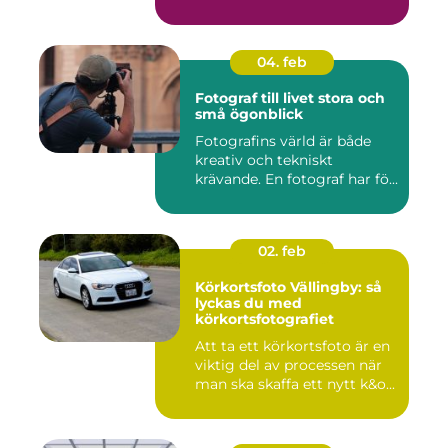
04. feb
Fotograf till livet stora och
små ögonblick
Fotografins värld är både
kreativ och tekniskt
krävande. En fotograf har fö...
02. feb
Körkortsfoto Vällingby: så
lyckas du med
körkortsfotografiet
Att ta ett körkortsfoto är en
viktig del av processen när
man ska skaffa ett nytt k&o...