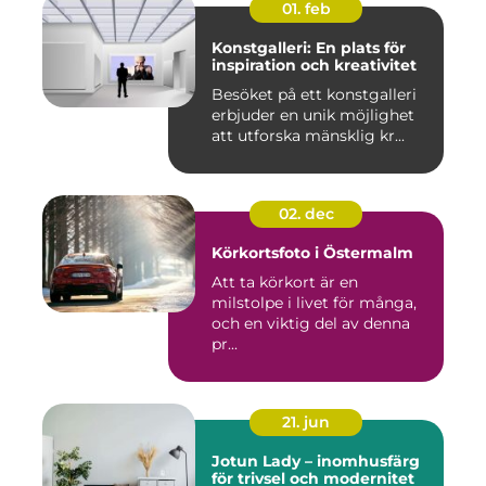
01. feb
Konstgalleri: En plats för
inspiration och kreativitet
Besöket på ett konstgalleri
erbjuder en unik möjlighet
att utforska mänsklig kr...
02. dec
Körkortsfoto i Östermalm
Att ta körkort är en
milstolpe i livet för många,
och en viktig del av denna
pr...
21. jun
Jotun Lady – inomhusfärg
för trivsel och modernitet