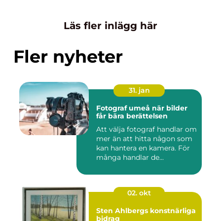
Läs fler inlägg här
Fler nyheter
31. jan
Fotograf umeå när bilder
får bära berättelsen
Att välja fotograf handlar om
mer än att hitta någon som
kan hantera en kamera. För
många handlar de...
02. okt
Sten Ahlbergs konstnärliga
bidrag