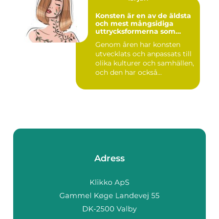
Konsten är en av de äldsta
och mest mångsidiga
uttrycksformerna som
människan har skapat
Genom åren har konsten
utvecklats och anpassats till
olika kulturer och samhällen,
och den har också...
Adress