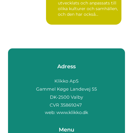
utvecklats och anpassats till
olika kulturer och samhällen,
och den har också...
Adress
web:
www.klikko.dk
Menu