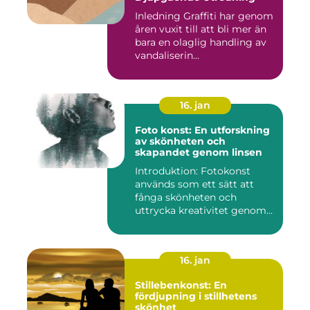
Inledning Graffiti har genom
åren vuxit till att bli mer än
bara en olaglig handling av
vandaliserin...
16. jan
Foto konst: En utforskning
av skönheten och
skapandet genom linsen
Introduktion: Fotokonst
används som ett sätt att
fånga skönheten och
uttrycka kreativitet genom
lins...
16. jan
Stillebenkonst: En
fördjupning i stillhetens
skönhet