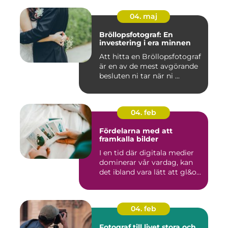
04. maj
Bröllopsfotograf: En
investering i era minnen
Att hitta en Bröllopsfotograf
är en av de mest avgörande
besluten ni tar när ni ...
04. feb
Fördelarna med att
framkalla bilder
I en tid där digitala medier
dominerar vår vardag, kan
det ibland vara lätt att gl&o...
04. feb
Fotograf till livet stora och