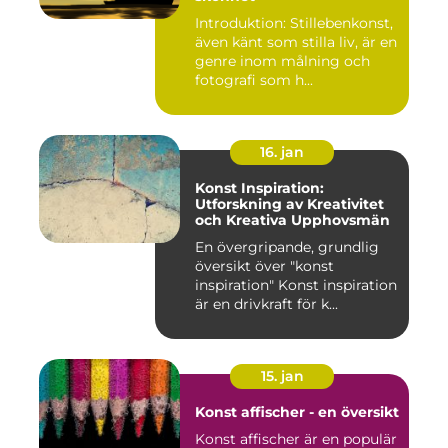
Introduktion: Stillebenkonst,
även känt som stilla liv, är en
genre inom målning och
fotografi som h...
16. jan
Konst Inspiration:
Utforskning av Kreativitet
och Kreativa Upphovsmän
En övergripande, grundlig
översikt över "konst
inspiration" Konst inspiration
är en drivkraft för k...
15. jan
Konst affischer - en översikt
Konst affischer är en populär