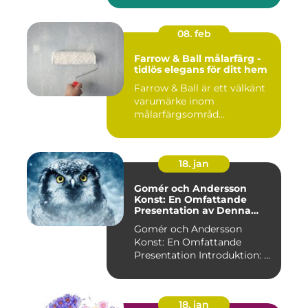
08. feb
Farrow & Ball målarfärg -
tidlös elegans för ditt hem
Farrow & Ball är ett välkänt
varumärke inom
målarfärgsområd...
18. jan
Gomér och Andersson
Konst: En Omfattande
Presentation av Denna
Konststil
Gomér och Andersson
Konst: En Omfattande
Presentation Introduktion: ...
18. jan