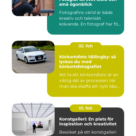
små ögonblick
Fotografins värld är både
kreativ och tekniskt
krävande. En fotograf har fö...
02. feb
Körkortsfoto Vällingby: så
lyckas du med
körkortsfotografiet
Att ta ett körkortsfoto är en
viktig del av processen när
man ska skaffa ett nytt k&o...
01. feb
Konstgalleri: En plats för
inspiration och kreativitet
Besöket på ett konstgalleri