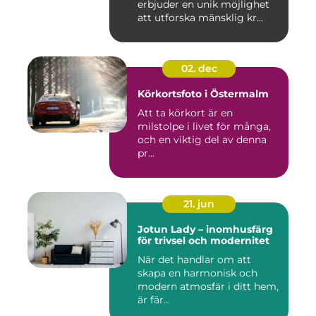
erbjuder en unik möjlighet
att utforska mänsklig kr...
02. dec
Körkortsfoto i Östermalm
Att ta körkort är en
milstolpe i livet för många,
och en viktig del av denna
pr...
21. jun
Jotun Lady – inomhusfärg
för trivsel och modernitet
När det handlar om att
skapa en harmonisk och
modern atmosfär i ditt hem,
är fär...