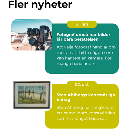
Fler nyheter
31. jan
Fotograf umeå när bilder
får bära berättelsen
Att välja fotograf handlar om
mer än att hitta någon som
kan hantera en kamera. För
många handlar de...
02. okt
Sten Ahlbergs konstnärliga
bidrag
Sten Ahlberg har länge varit
ett namn inom konstvärlden
som har fångat både sa...