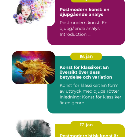
Postmodern konst: en
djupgående analys
Postmodern konst: En
djupgående analys
Introduction ...
18. jan
Konst för klassiker: En
översikt över dess
betydelse och variation
Konst för klassiker: En form
av uttryck med djupa rötter
Inledning: Konst för klassiker
är en genre...
17. jan
Postmodernistisk konst är