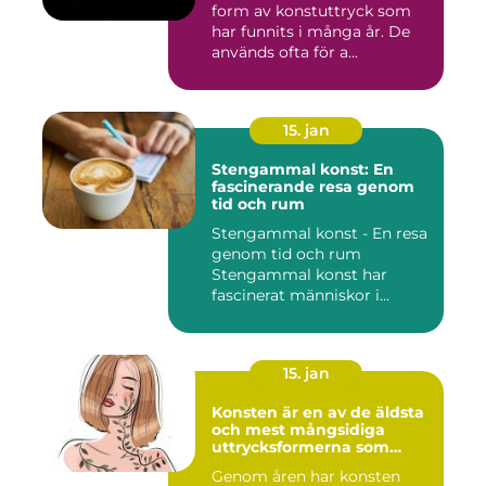
form av konstuttryck som
har funnits i många år. De
används ofta för a...
15. jan
Stengammal konst: En
fascinerande resa genom
tid och rum
Stengammal konst - En resa
genom tid och rum
Stengammal konst har
fascinerat människor i
årtusenden...
15. jan
Konsten är en av de äldsta
och mest mångsidiga
uttrycksformerna som
människan har skapat
Genom åren har konsten