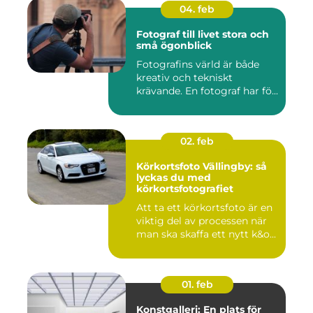
04. feb
Fotograf till livet stora och
små ögonblick
Fotografins värld är både
kreativ och tekniskt
krävande. En fotograf har fö...
02. feb
Körkortsfoto Vällingby: så
lyckas du med
körkortsfotografiet
Att ta ett körkortsfoto är en
viktig del av processen när
man ska skaffa ett nytt k&o...
01. feb
Konstgalleri: En plats för