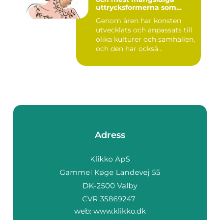
uttrycksformerna som
människan har skapat
Genom åren har konsten
utvecklats och anpassats till
olika kulturer och samhällen,
och den har också...
Adress
web:
www.klikko.dk