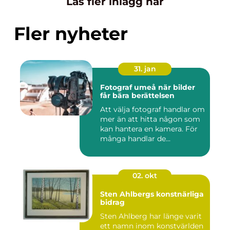
Läs fler inlägg här
Fler nyheter
31. jan
Fotograf umeå när bilder
får bära berättelsen
Att välja fotograf handlar om
mer än att hitta någon som
kan hantera en kamera. För
många handlar de...
02. okt
Sten Ahlbergs konstnärliga
bidrag
Sten Ahlberg har länge varit
ett namn inom konstvärlden