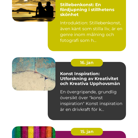
Stillebenkonst: En
fördjupning i stillhetens
skönhet
Introduktion: Stillebenkonst,
även känt som stilla liv, är en
genre inom målning och
fotografi som h...
16. jan
Konst Inspiration:
Utforskning av Kreativitet
och Kreativa Upphovsmän
En övergripande, grundlig
översikt över "konst
inspiration" Konst inspiration
är en drivkraft för k...
15. jan