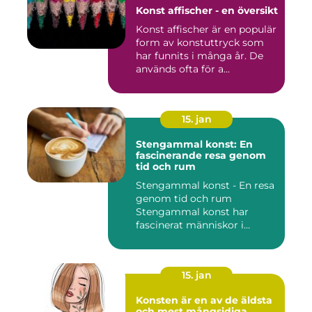
Konst affischer - en översikt
Konst affischer är en populär
form av konstuttryck som
har funnits i många år. De
används ofta för a...
15. jan
Stengammal konst: En
fascinerande resa genom
tid och rum
Stengammal konst - En resa
genom tid och rum
Stengammal konst har
fascinerat människor i
årtusenden...
15. jan
Konsten är en av de äldsta
och mest mångsidiga