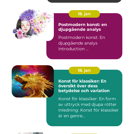
18. jan
Postmodern konst: en
djupgående analys
Postmodern konst: En
djupgående analys
Introduction ...
18. jan
Konst för klassiker: En
översikt över dess
betydelse och variation
Konst för klassiker: En form
av uttryck med djupa rötter
Inledning: Konst för klassiker
är en genre...