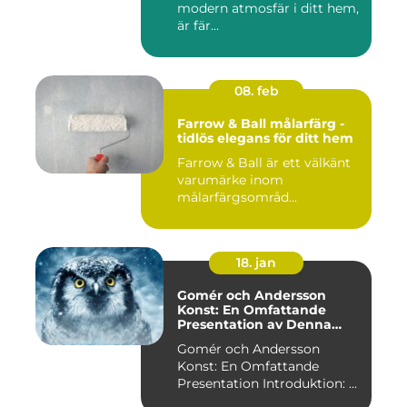
modern atmosfär i ditt hem,
är fär...
08. feb
Farrow & Ball målarfärg -
tidlös elegans för ditt hem
Farrow & Ball är ett välkänt
varumärke inom
målarfärgsområd...
18. jan
Gomér och Andersson
Konst: En Omfattande
Presentation av Denna
Konststil
Gomér och Andersson
Konst: En Omfattande
Presentation Introduktion: ...