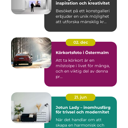
inspiration och kreativitet
Besöket på ett konstgalleri
erbjuder en unik möjlighet
att utforska mänsklig kr...
02. dec
Körkortsfoto i Östermalm
Att ta körkort är en
milstolpe i livet för många,
och en viktig del av denna
pr...
21. jun
Jotun Lady – inomhusfärg
för trivsel och modernitet
När det handlar om att
skapa en harmonisk och