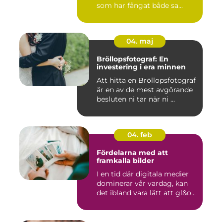
som har fångat både sa...
04. maj
Bröllopsfotograf: En
investering i era minnen
Att hitta en Bröllopsfotograf
är en av de mest avgörande
besluten ni tar när ni ...
04. feb
Fördelarna med att
framkalla bilder
I en tid där digitala medier
dominerar vår vardag, kan
det ibland vara lätt att gl&o...