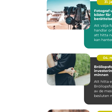
31. j
Fotograf u
bilder får
berättels
Att välja 
handlar o
att hitta
kan hante
kamera. 
handlar de.
04. 
Bröllopsf
investerin
minnen
Att hitta 
Bröllopsfo
av de mes
besluten n
...