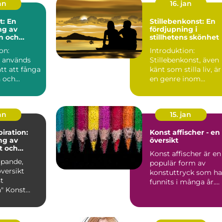
an
16. jan
t: En
Stillebenkonst: En
ng av
fördjupning i
n och
stillhetens skönhet
et genom
on:
Introduktion:
 används
Stillebenkonst, även
tt att fånga
känt som stilla liv, är
 och
en genre inom
reativitet
målning och fotogra
...
som h...
an
15. jan
iration:
Konst affischer - en
ng av
översikt
t och
Konst affischer är en
ipande,
populär form av
män
versikt
konstuttryck som ha
t
funnits i många år.
nst
De används ofta för
n är en
a...
r k...