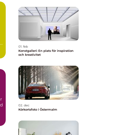
01. feb
Konstgalleri: En plats för inspiration
och kreativitet
r
nd
02. dec
Körkortsfoto i Östermalm