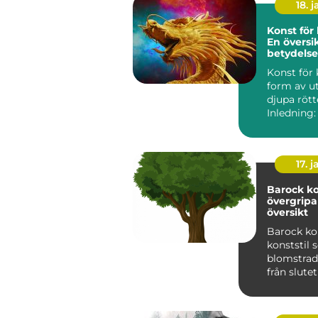
18. j
Konst för 
En översi
betydelse
variation
Konst för 
form av u
djupa rött
Inledning:
klassiker ä
17. j
Barock ko
övergrip
översikt
Barock ko
konststil
blomstrad
från slute
talet till 
1700-t...