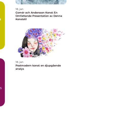
18. jan
Gomér och Andersson Konst: En
Omfattande Presentation av Denna
m
Konststil
18. jan
Postmodern konst: en djupgående
analys
s