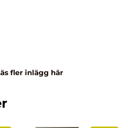
äs fler inlägg här
er