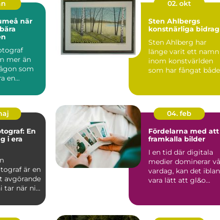
an
02. okt
meå när
Sten Ahlbergs
 bära
konstnärliga bidrag
en
Sten Ahlberg har
fotograf
länge varit ett namn
m mer än
inom konstvärlden
 någon som
som har fångat både
ra en
sa...
För många
..
maj
04. feb
otograf: En
Fördelarna med att
g i era
framkalla bilder
I en tid där digitala
en
medier dominerar vå
tograf är en
vardag, kan det ibla
t avgörande
vara lätt att gl&o...
i tar när ni