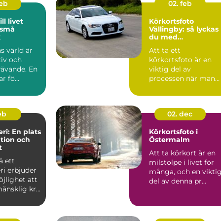
feb
02. feb
ll livet
Körkortsfoto
 små
Vällingby: så lyckas
k
du med
körkortsfotografiet
s värld är
Att ta ett
tiv och
körkortsfoto är en
rävande. En
viktig del av
r fö...
processen när man
ska skaffa ett nytt
k&o...
feb
02. dec
ri: En plats
Körkortsfoto i
ation och
Östermalm
t
Att ta körkort är en
å ett
milstolpe i livet för
ri erbjuder
många, och en vikti
jlighet att
del av denna pr...
änsklig kr...