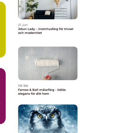
21. jun
Jotun Lady – inomhusfärg för trivsel
och modernitet
08. feb
Farrow & Ball målarfärg - tidlös
elegans för ditt hem
g