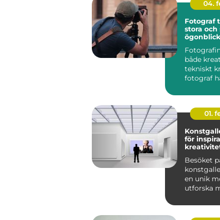
04. 
Fotograf ti
stora och
ögonblic
Fotografin
både krea
tekniskt k
fotograf ha
01. 
Konstgalle
för inspir
kreativite
Besöket p
konstgalle
en unik mö
utforska m