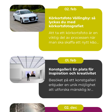
02. feb
Körkortsfoto Vällingby: så
lyckas du med
körkortsfotografiet
Att ta ett körkortsfoto är en
viktig del av processen när
man ska skaffa ett nytt k&o...
01. feb
Konstgalleri: En plats för
inspiration och kreativitet
Besöket på ett konstgalleri
erbjuder en unik möjlighet
att utforska mänsklig kr...
02. dec