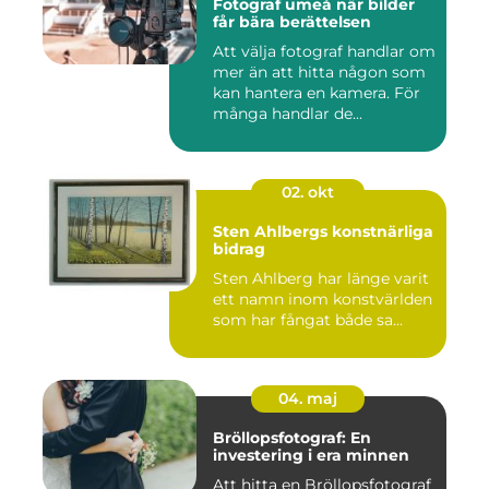
Fotograf umeå när bilder
får bära berättelsen
Att välja fotograf handlar om
mer än att hitta någon som
kan hantera en kamera. För
många handlar de...
02. okt
Sten Ahlbergs konstnärliga
bidrag
Sten Ahlberg har länge varit
ett namn inom konstvärlden
som har fångat både sa...
04. maj
Bröllopsfotograf: En
investering i era minnen
Att hitta en Bröllopsfotograf