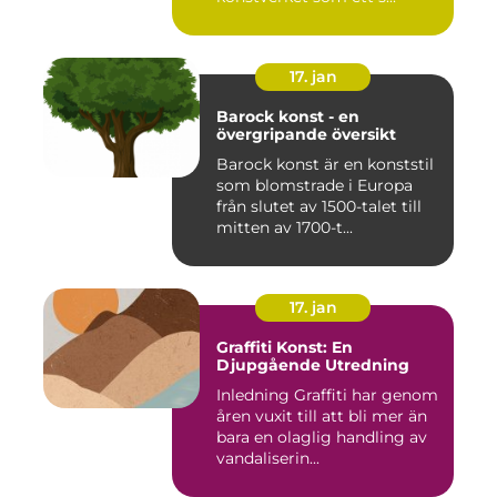
17. jan
Barock konst - en
övergripande översikt
Barock konst är en konststil
som blomstrade i Europa
från slutet av 1500-talet till
mitten av 1700-t...
17. jan
Graffiti Konst: En
Djupgående Utredning
Inledning Graffiti har genom
åren vuxit till att bli mer än
bara en olaglig handling av
vandaliserin...