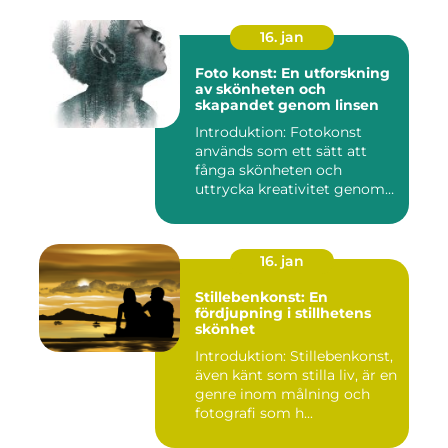
16. jan
Foto konst: En utforskning
av skönheten och
skapandet genom linsen
Introduktion: Fotokonst
används som ett sätt att
fånga skönheten och
uttrycka kreativitet genom
lins...
16. jan
Stillebenkonst: En
fördjupning i stillhetens
skönhet
Introduktion: Stillebenkonst,
även känt som stilla liv, är en
genre inom målning och
fotografi som h...