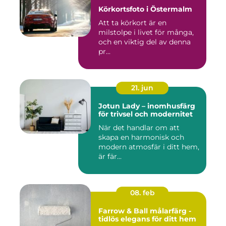
Körkortsfoto i Östermalm
Att ta körkort är en
milstolpe i livet för många,
och en viktig del av denna
pr...
21. jun
Jotun Lady – inomhusfärg
för trivsel och modernitet
När det handlar om att
skapa en harmonisk och
modern atmosfär i ditt hem,
är fär...
08. feb
Farrow & Ball målarfärg -
tidlös elegans för ditt hem