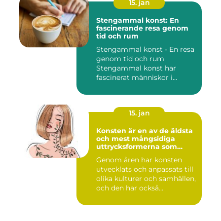
15. jan
Stengammal konst: En
fascinerande resa genom
tid och rum
Stengammal konst - En resa
genom tid och rum
Stengammal konst har
fascinerat människor i
årtusenden...
15. jan
Konsten är en av de äldsta
och mest mångsidiga
uttrycksformerna som
människan har skapat
Genom åren har konsten
utvecklats och anpassats till
olika kulturer och samhällen,
och den har också...