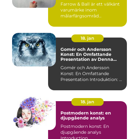
Farrow & Ball är ett välkänt
varumärke inom
målarfärgsområd...
18. jan
Gomér och Andersson
Konst: En Omfattande
Presentation av Denna
Konststil
Gomér och Andersson
Konst: En Omfattande
Presentation Introduktion: ...
18. jan
Postmodern konst: en
djupgående analys
Postmodern konst: En
djupgående analys
Introduction ...