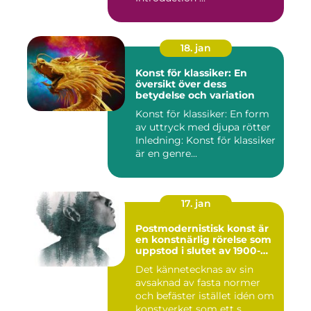
18. jan
Konst för klassiker: En
översikt över dess
betydelse och variation
Konst för klassiker: En form
av uttryck med djupa rötter
Inledning: Konst för klassiker
är en genre...
17. jan
Postmodernistisk konst är
en konstnärlig rörelse som
uppstod i slutet av 1900-
talet som en motreaktion
Det kännetecknas av sin
mot modernismens
avsaknad av fasta normer
stränga regler och linjära
framsteg
och befäster istället idén om
konstverket som ett s...