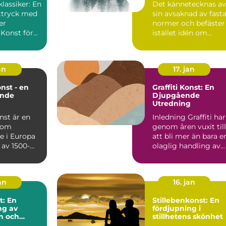
klassiker: En
Det kännetecknas av
av 1900-talet som e
ttryck med
sin avsaknad av fast
motreaktion mot
modernismens
er
normer och befäster
stränga regler och
 Konst för
istället idén om
linjära framsteg
r en genre...
konstverket som ett
s...
an
17. jan
nst - en
Graffiti Konst: En
ande
Djupgående
Utredning
nst är en
Inledning Graffiti har
 som
genom åren vuxit till
e i Europa
att bli mer än bara e
t av 1500-
olaglig handling av
mitten av
vandaliserin...
an
16. jan
t: En
Stillebenkonst: En
ng av
fördjupning i
n och
stillhetens skönhet
et genom