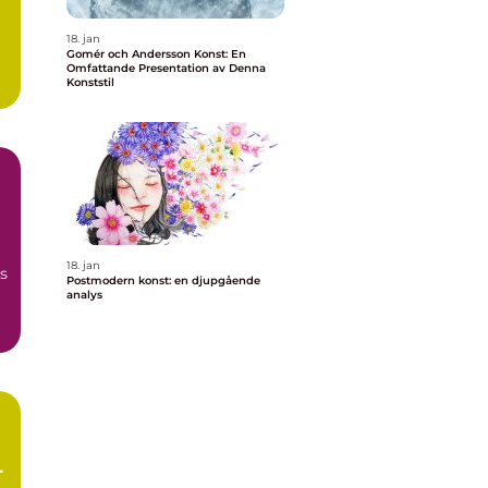
18. jan
Gomér och Andersson Konst: En
Omfattande Presentation av Denna
Konststil
18. jan
s
Postmodern konst: en djupgående
analys
t