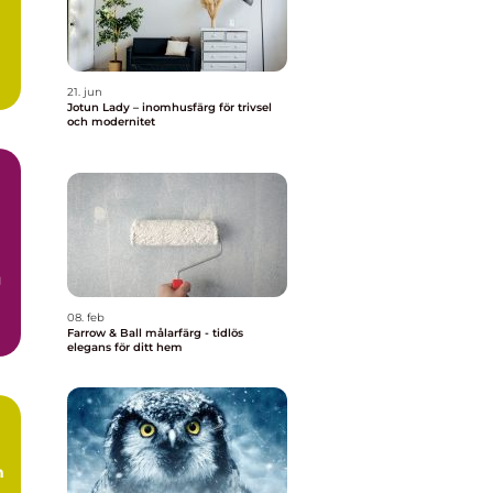
21. jun
Jotun Lady – inomhusfärg för trivsel
och modernitet
g
08. feb
Farrow & Ball målarfärg - tidlös
elegans för ditt hem
m