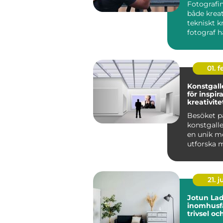
Fotografin
både krea
tekniskt k
fotograf ha
01. 
Konstgalle
för inspir
kreativite
Besöket p
konstgalle
en unik mö
utforska m
21. j
Jotun Lad
inomhusfä
trivsel oc
modernit