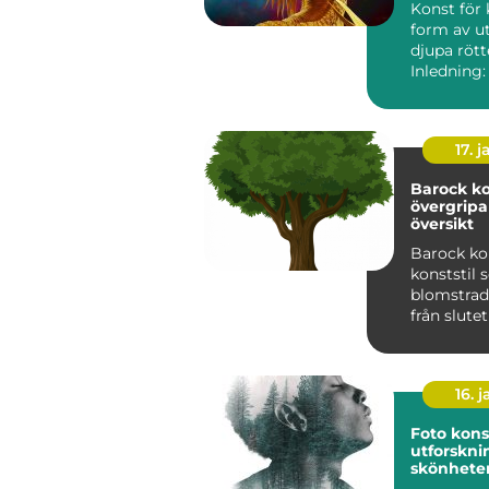
Konst för 
form av u
djupa rött
Inledning:
klassiker ä
17. j
Barock ko
övergrip
översikt
Barock ko
konststil
blomstrad
från slute
talet till 
1700-t...
16. j
Foto kons
utforskni
skönhete
skapand