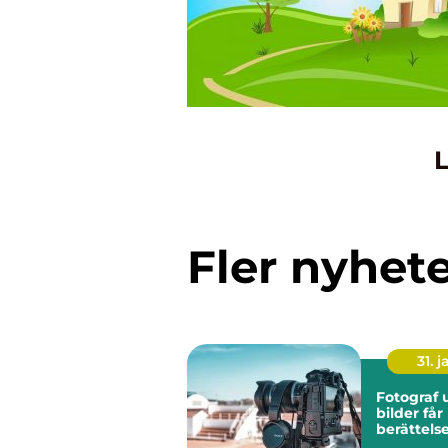
L
Fler nyhet
31. j
Fotograf u
bilder får
berättels