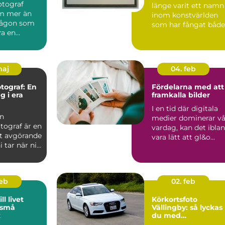
fotograf
länge varit ett namn
m mer än
inom konstvärlden
 någon som
som har fångat både
ra en
sa...
För många
..
maj
04. feb
otograf: En
Fördelarna med att
g i era
framkalla bilder
I en tid där digitala
en
medier dominerar vå
tograf är en
vardag, kan det ibla
t avgörande
vara lätt att gl&o...
i tar när ni
feb
02. feb
ll livet
Körkortsfoto
 små
Vällingby: så lyckas
k
du med
körkortsfotografiet