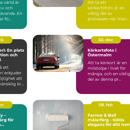
s värld är
Att ta ett
tiv och
körkortsfoto är en
rävande. En
viktig del av
r fö...
processen när man
ska skaffa ett nytt
k&o...
feb
02. dec
ri: En plats
Körkortsfoto i
ation och
Östermalm
t
Att ta körkort är en
å ett
milstolpe i livet för
ri erbjuder
många, och en vikti
jlighet att
del av denna pr...
änsklig kr...
un
08. feb
y –
Farrow & Ball
rg för
målarfärg - tidlös
h
elegans för ditt he
et