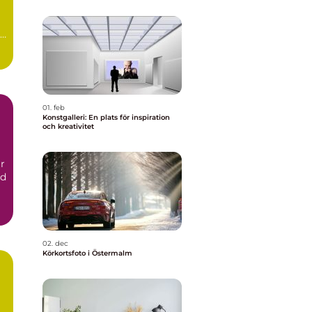
01. feb
Konstgalleri: En plats för inspiration
och kreativitet
r
nd
02. dec
Körkortsfoto i Östermalm