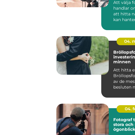
Att välja 
handlar o
att hitta
kan hante
kamera. 
handlar de.
04. 
Bröllopsf
investerin
minnen
Att hitta 
Bröllopsfo
av de mes
besluten n
...
04. 
Fotograf ti
stora och
ögonblic