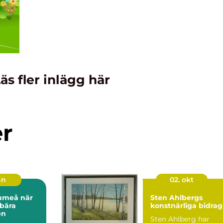
äs fler inlägg här
er
an
02. okt
meå när
Sten Ahlbergs
 bära
konstnärliga bidrag
en
Sten Ahlberg har