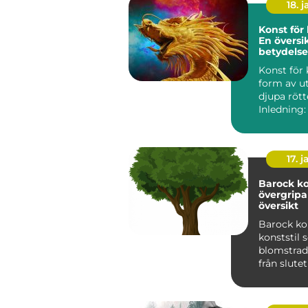
18. j
Konst för 
En översi
betydelse
variation
Konst för 
form av u
djupa rött
Inledning:
klassiker ä
17. j
Barock ko
övergrip
översikt
Barock ko
konststil
blomstrad
från slute
talet till 
1700-t...