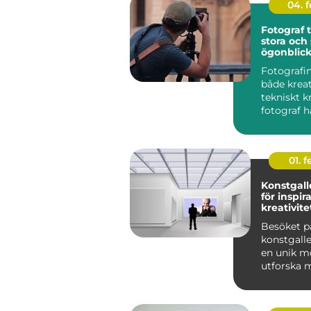
04. 
Fotograf ti
stora och
ögonblic
Fotografin
både krea
tekniskt k
fotograf ha
01. 
Konstgalle
för inspir
kreativite
Besöket p
konstgalle
en unik mö
utforska m