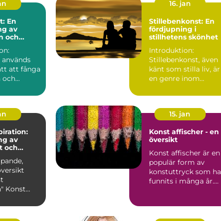
an
16. jan
t: En
Stillebenkonst: En
ng av
fördjupning i
n och
stillhetens skönhet
et genom
on:
Introduktion:
 används
Stillebenkonst, även
tt att fånga
känt som stilla liv, är
 och
en genre inom
reativitet
målning och fotogra
...
som h...
an
15. jan
iration:
Konst affischer - en
ng av
översikt
t och
Konst affischer är en
ipande,
populär form av
män
versikt
konstuttryck som ha
t
funnits i många år.
nst
De används ofta för
n är en
a...
r k...