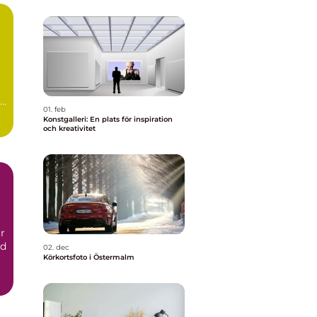
01. feb
Konstgalleri: En plats för inspiration
och kreativitet
r
nd
02. dec
Körkortsfoto i Östermalm