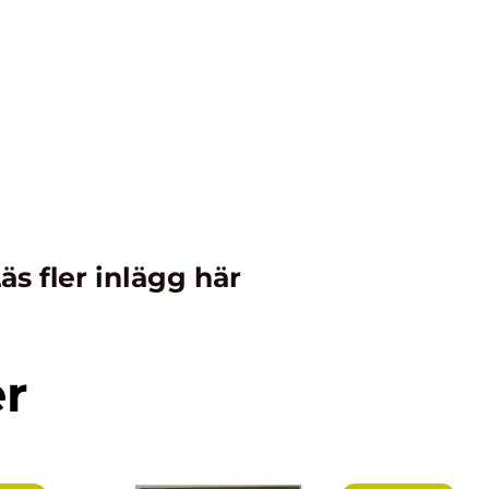
äs fler inlägg här
er