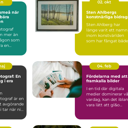
an
02. okt
meå när
Sten Ahlbergs
 bära
konstnärliga bidrag
en
Sten Ahlberg har
fotograf
länge varit ett namn
m mer än
inom konstvärlden
 någon som
som har fångat både
ra en
sa...
För många
..
maj
04. feb
otograf: En
Fördelarna med att
g i era
framkalla bilder
I en tid där digitala
en
medier dominerar vå
tograf är en
vardag, kan det ibla
t avgörande
vara lätt att gl&o...
i tar när ni