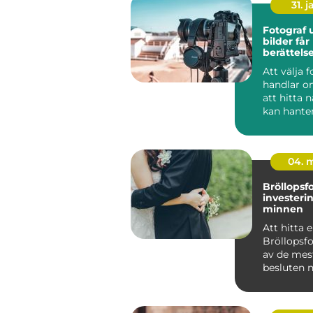
31. j
Fotograf u
bilder får
berättels
Att välja 
handlar o
att hitta
kan hante
kamera. 
handlar de.
04. 
Bröllopsf
investerin
minnen
Att hitta 
Bröllopsfo
av de mes
besluten n
...