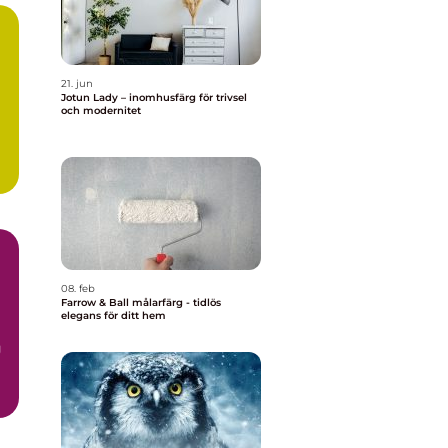
21. jun
Jotun Lady – inomhusfärg för trivsel
och modernitet
08. feb
Farrow & Ball målarfärg - tidlös
elegans för ditt hem
g