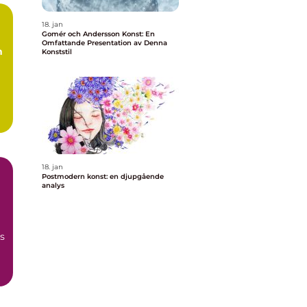
18. jan
Gomér och Andersson Konst: En
Omfattande Presentation av Denna
m
Konststil
18. jan
Postmodern konst: en djupgående
analys
s