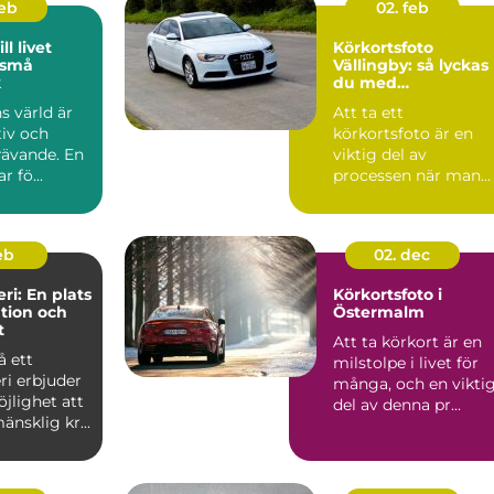
feb
02. feb
ll livet
Körkortsfoto
 små
Vällingby: så lyckas
k
du med
körkortsfotografiet
s värld är
Att ta ett
tiv och
körkortsfoto är en
rävande. En
viktig del av
r fö...
processen när man
ska skaffa ett nytt
k&o...
feb
02. dec
ri: En plats
Körkortsfoto i
ation och
Östermalm
t
Att ta körkort är en
å ett
milstolpe i livet för
ri erbjuder
många, och en vikti
jlighet att
del av denna pr...
änsklig kr...