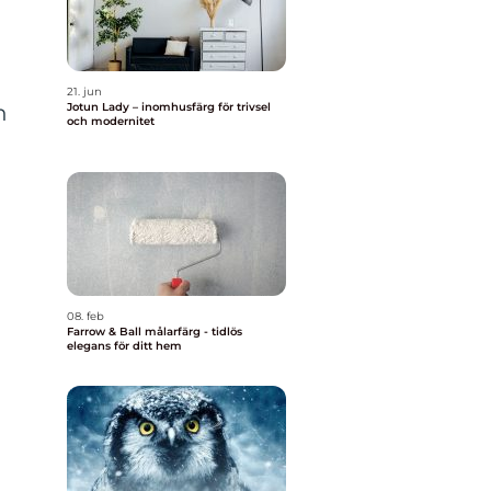
21. jun
h
Jotun Lady – inomhusfärg för trivsel
och modernitet
08. feb
Farrow & Ball målarfärg - tidlös
elegans för ditt hem