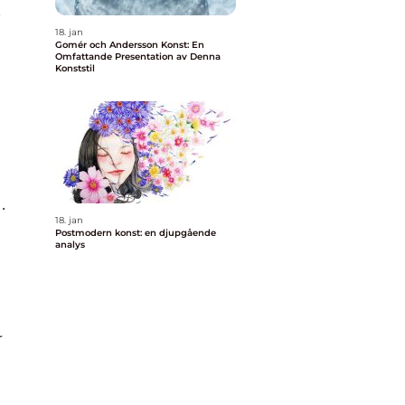
e
18. jan
Gomér och Andersson Konst: En
Omfattande Presentation av Denna
Konststil
.
18. jan
Postmodern konst: en djupgående
analys
r