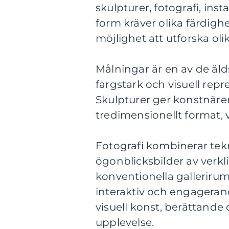
skulpturer, fotografi, inst
form kräver olika färdigh
möjlighet att utforska o
Målningar är en av de äl
färgstark och visuell repr
Skulpturer ger konstnärer
tredimensionellt format, v
Fotografi kombinerar tek
ögonblicksbilder av verkli
konventionella galleriru
interaktiv och engageran
visuell konst, berättande
upplevelse.