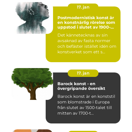
17. jan
Postmodernistisk konst är
en konstnärlig rörelse som
uppstod i slutet av 1900-
talet som en motreaktion
Det kännetecknas av sin
mot modernismens
avsaknad av fasta normer
stränga regler och linjära
framsteg
och befäster istället idén om
konstverket som ett s...
17. jan
Barock konst - en
övergripande översikt
Barock konst är en konststil
som blomstrade i Europa
från slutet av 1500-talet till
mitten av 1700-t...