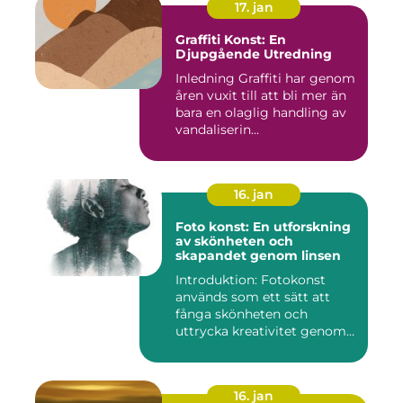
17. jan
Graffiti Konst: En
Djupgående Utredning
Inledning Graffiti har genom
åren vuxit till att bli mer än
bara en olaglig handling av
vandaliserin...
16. jan
Foto konst: En utforskning
av skönheten och
skapandet genom linsen
Introduktion: Fotokonst
används som ett sätt att
fånga skönheten och
uttrycka kreativitet genom
lins...
16. jan