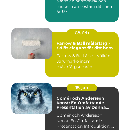
skapa en harmonisk och
modern atmosfär i ditt hem,
är fär...
08. feb
Farrow & Ball målarfärg -
tidlös elegans för ditt hem
Farrow & Ball är ett välkänt
varumärke inom
målarfärgsområd...
18. jan
Gomér och Andersson
Konst: En Omfattande
Presentation av Denna
Konststil
Gomér och Andersson
Konst: En Omfattande
Presentation Introduktion: ...