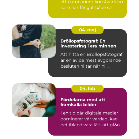
ett namn inom konstvärlden
som har fångat både sa...
04. maj
Bröllopsfotograf: En
investering i era minnen
Att hitta en Bröllopsfotograf
är en av de mest avgörande
besluten ni tar när ni ...
04. feb
Fördelarna med att
framkalla bilder
I en tid där digitala medier
dominerar vår vardag, kan
det ibland vara lätt att gl&o...