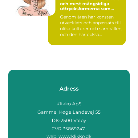
och mest mångsidiga
uttrycksformerna som
människan har skapat
Genom åren har konsten
utvecklats och anpassats till
olika kulturer och samhällen,
och den har också...
Adress
web:
www.klikko.dk