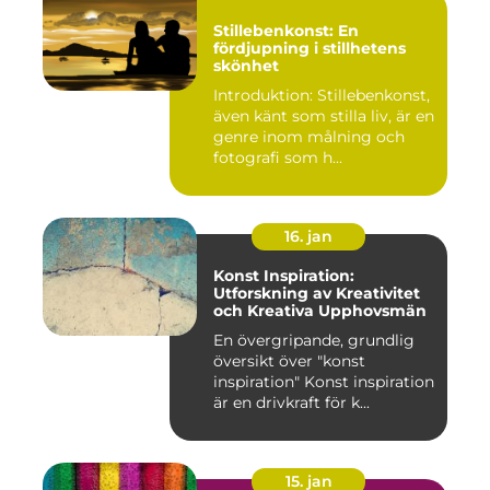
Stillebenkonst: En
fördjupning i stillhetens
skönhet
Introduktion: Stillebenkonst,
även känt som stilla liv, är en
genre inom målning och
fotografi som h...
16. jan
Konst Inspiration:
Utforskning av Kreativitet
och Kreativa Upphovsmän
En övergripande, grundlig
översikt över "konst
inspiration" Konst inspiration
är en drivkraft för k...
15. jan