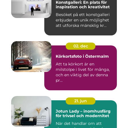
Konstgalleri: En plats för
inspiration och kreativitet
Besöket på ett konstgalleri
erbjuder en unik möjlighet
att utforska mänsklig kr...
02. dec
Körkortsfoto i Östermalm
Att ta körkort är en
milstolpe i livet för många,
och en viktig del av denna
pr...
21. jun
Jotun Lady – inomhusfärg
för trivsel och modernitet
När det handlar om att