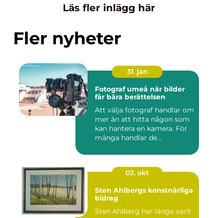
Läs fler inlägg här
Fler nyheter
31. jan
Fotograf umeå när bilder
får bära berättelsen
Att välja fotograf handlar om
mer än att hitta någon som
kan hantera en kamera. För
många handlar de...
02. okt
Sten Ahlbergs konstnärliga
bidrag
Sten Ahlberg har länge varit