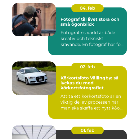
04. feb
Fotograf till livet stora och
små ögonblick
Fotografins värld är både
kreativ och tekniskt
krävande. En fotograf har fö...
02. feb
Körkortsfoto Vällingby: så
lyckas du med
körkortsfotografiet
Att ta ett körkortsfoto är en
viktig del av processen när
man ska skaffa ett nytt k&o...
01. feb