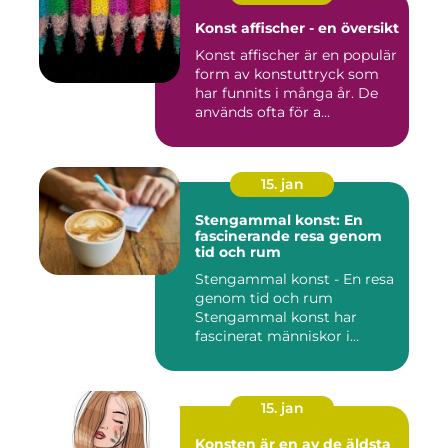
Konst affischer - en översikt
Konst affischer är en populär
form av konstuttryck som
har funnits i många år. De
används ofta för a...
15. jan
Stengammal konst: En
fascinerande resa genom
tid och rum
Stengammal konst - En resa
genom tid och rum
Stengammal konst har
fascinerat människor i
årtusenden...
15. jan
Konsten är en av de äldsta