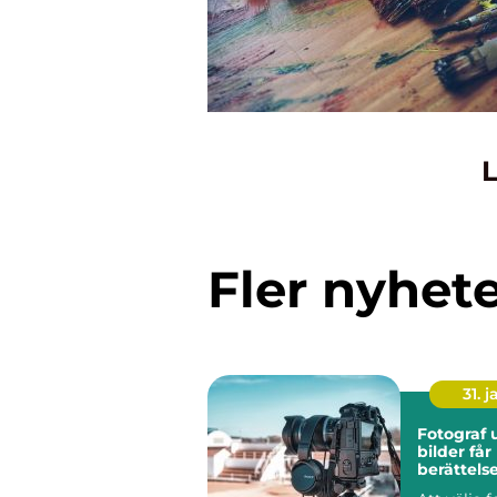
L
Fler nyhet
31. j
Fotograf u
bilder får
berättels