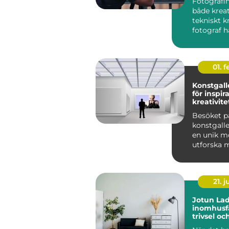
Fotografin
både krea
tekniskt k
fotograf ha
01. 
Konstgalle
för inspir
kreativite
Besöket p
konstgalle
en unik mö
utforska m
21. j
Jotun Lad
inomhusfä
trivsel oc
modernit