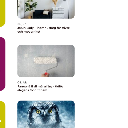
21. jun
Jotun Lady – inomhusfärg för trivsel
och modernitet
g
08. feb
Farrow & Ball målarfärg - tidlös
elegans för ditt hem
m