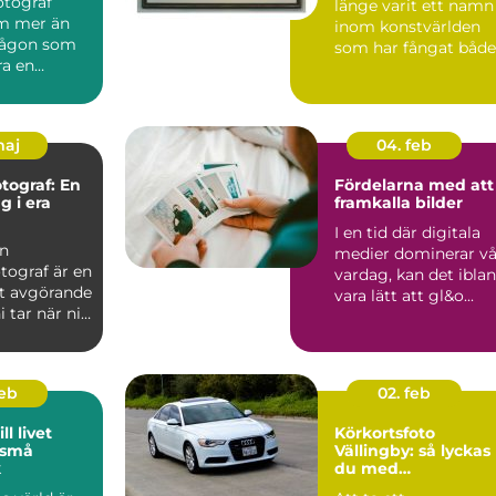
fotograf
länge varit ett namn
m mer än
inom konstvärlden
 någon som
som har fångat både
ra en
sa...
För många
..
maj
04. feb
otograf: En
Fördelarna med att
g i era
framkalla bilder
I en tid där digitala
en
medier dominerar vå
tograf är en
vardag, kan det ibla
t avgörande
vara lätt att gl&o...
i tar när ni
feb
02. feb
ll livet
Körkortsfoto
 små
Vällingby: så lyckas
k
du med
körkortsfotografiet