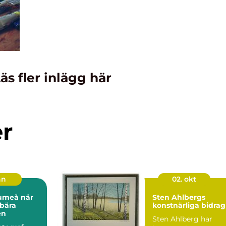
äs fler inlägg här
er
an
02. okt
meå när
Sten Ahlbergs
 bära
konstnärliga bidrag
en
Sten Ahlberg har