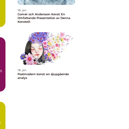
18. jan
Gomér och Andersson Konst: En
Omfattande Presentation av Denna
Konststil
s
18. jan
Postmodern konst: en djupgående
analys
t