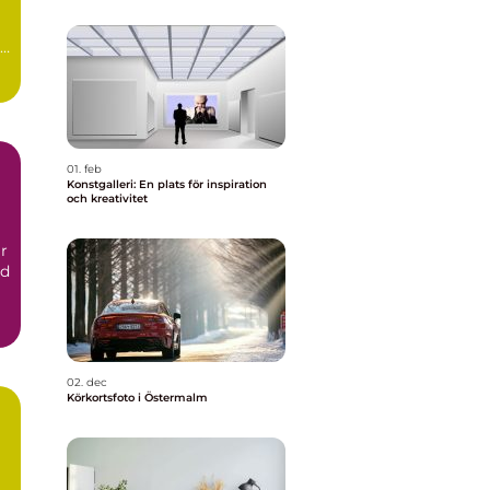
01. feb
Konstgalleri: En plats för inspiration
och kreativitet
r
nd
02. dec
Körkortsfoto i Östermalm