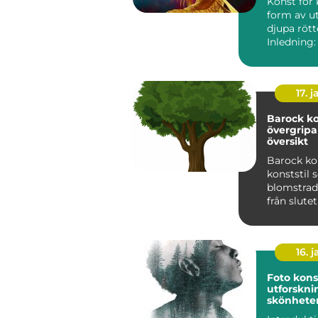
Konst för 
form av u
djupa rött
Inledning:
klassiker ä
17. j
Barock ko
övergrip
översikt
Barock ko
konststil
blomstrad
från slute
talet till 
1700-t...
16. j
Foto kons
utforskni
skönhete
skapand