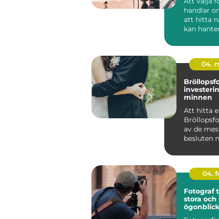
Att välja 
handlar o
att hitta
kan hante
kamera. 
handlar de.
04. 
Bröllopsf
investerin
minnen
Att hitta 
Bröllopsfo
av de mes
besluten n
...
04. 
Fotograf ti
stora och
ögonblic