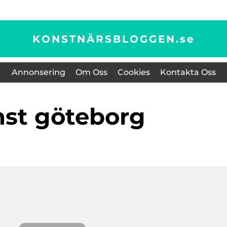
KONSTNÄRSBLOGGEN.
se
Annonsering
Om Oss
Cookies
Kontakta Oss
nst göteborg