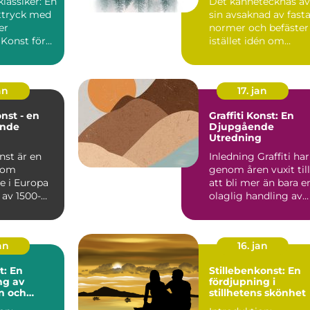
klassiker: En
Det kännetecknas av
av 1900-talet som e
ttryck med
sin avsaknad av fast
motreaktion mot
modernismens
er
normer och befäster
stränga regler och
 Konst för
istället idén om
linjära framsteg
r en genre...
konstverket som ett
s...
an
17. jan
nst - en
Graffiti Konst: En
ande
Djupgående
Utredning
nst är en
Inledning Graffiti har
 som
genom åren vuxit till
e i Europa
att bli mer än bara e
t av 1500-
olaglig handling av
mitten av
vandaliserin...
an
16. jan
t: En
Stillebenkonst: En
ng av
fördjupning i
n och
stillhetens skönhet
et genom