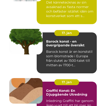
Det kännetecknas av sin
mot modernismens
avsaknad av fasta normer
stränga regler och linjära
framsteg
och befäster istället idén om
konstverket som ett s...
17. jan
Barock konst - en
övergripande översikt
Barock konst är en konststil
som blomstrade i Europa
från slutet av 1500-talet till
mitten av 1700-t...
17. jan
Graffiti Konst: En
Djupgående Utredning
Inledning Graffiti har genom
åren vuxit till att bli mer än