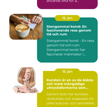
används ofta för a...
15. jan
Stengammal konst: En
fascinerande resa genom
tid och rum
Stengammal konst - En resa
genom tid och rum
Stengammal konst har
fascinerat människor i
årtusenden...
15. jan
Konsten är en av de äldsta
och mest mångsidiga
uttrycksformerna som
människan har skapat
Genom åren har konsten
utvecklats och anpassats till
olika kulturer och samhällen,