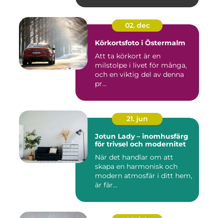
02. dec
Körkortsfoto i Östermalm
Att ta körkort är en
milstolpe i livet för många,
och en viktig del av denna
pr...
21. jun
Jotun Lady – inomhusfärg
för trivsel och modernitet
När det handlar om att
skapa en harmonisk och
modern atmosfär i ditt hem,
är fär...