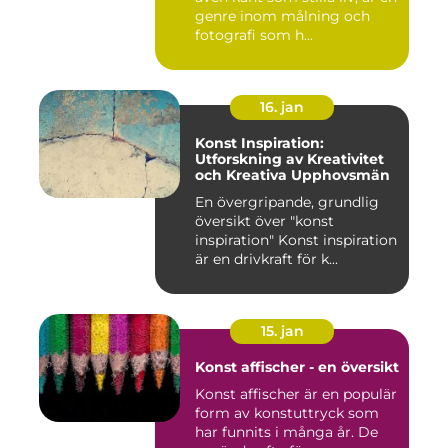
genre inom målning och
fotografi som h...
16. jan
Konst Inspiration:
Utforskning av Kreativitet
och Kreativa Upphovsmän
En övergripande, grundlig
översikt över "konst
inspiration" Konst inspiration
är en drivkraft för k...
15. jan
Konst affischer - en översikt
Konst affischer är en populär
form av konstuttryck som
har funnits i många år. De