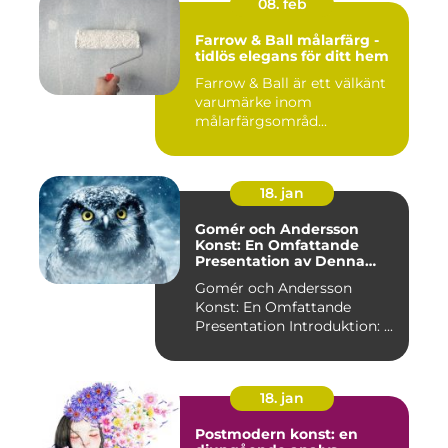
08. feb
Farrow & Ball målarfärg -
tidlös elegans för ditt hem
Farrow & Ball är ett välkänt
varumärke inom
målarfärgsområd...
18. jan
Gomér och Andersson
Konst: En Omfattande
Presentation av Denna
Konststil
Gomér och Andersson
Konst: En Omfattande
Presentation Introduktion: ...
18. jan
Postmodern konst: en