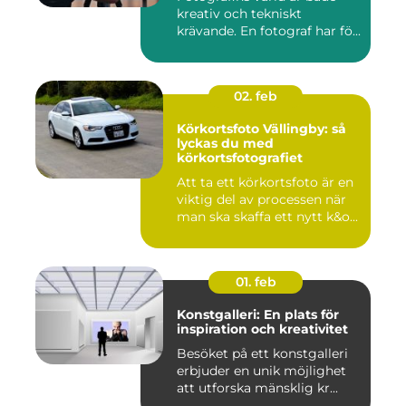
kreativ och tekniskt
krävande. En fotograf har fö...
02. feb
Körkortsfoto Vällingby: så
lyckas du med
körkortsfotografiet
Att ta ett körkortsfoto är en
viktig del av processen när
man ska skaffa ett nytt k&o...
01. feb
Konstgalleri: En plats för
inspiration och kreativitet
Besöket på ett konstgalleri
erbjuder en unik möjlighet
att utforska mänsklig kr...