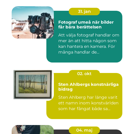
31. jan
Fotograf umeå när bilder
får bära berättelsen
Att välja fotograf handlar om
mer än att hitta någon som
kan hantera en kamera. För
många handlar de...
02. okt
Sten Ahlbergs konstnärliga
bidrag
Sten Ahlberg har länge varit
ett namn inom konstvärlden
som har fångat både sa...
04. maj