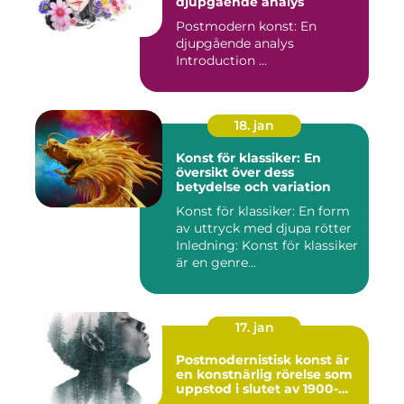
djupgående analys
Postmodern konst: En
djupgående analys
Introduction ...
18. jan
Konst för klassiker: En
översikt över dess
betydelse och variation
Konst för klassiker: En form
av uttryck med djupa rötter
Inledning: Konst för klassiker
är en genre...
17. jan
Postmodernistisk konst är
en konstnärlig rörelse som
uppstod i slutet av 1900-
talet som en motreaktion