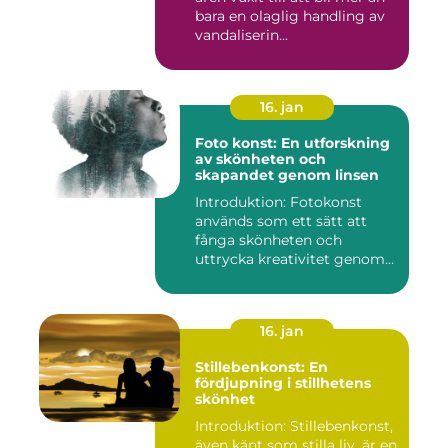
bara en olaglig handling av
vandaliserin...
16. jan
Foto konst: En utforskning
av skönheten och
skapandet genom linsen
Introduktion: Fotokonst
används som ett sätt att
fånga skönheten och
uttrycka kreativitet genom
lins...
16. jan
Stillebenkonst: En
fördjupning i stillhetens
skönhet
Introduktion: Stillebenkonst,
även känt som stilla liv, är en