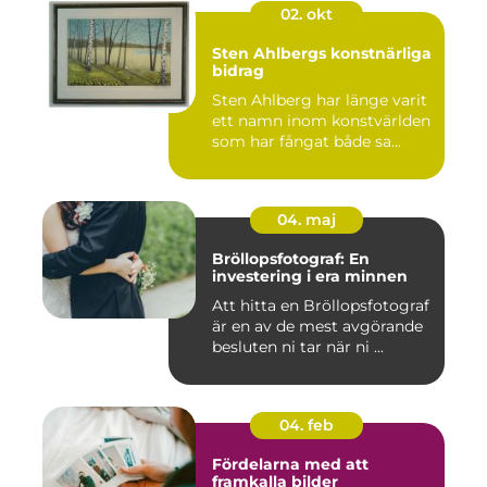
02. okt
Sten Ahlbergs konstnärliga
bidrag
Sten Ahlberg har länge varit
ett namn inom konstvärlden
som har fångat både sa...
04. maj
Bröllopsfotograf: En
investering i era minnen
Att hitta en Bröllopsfotograf
är en av de mest avgörande
besluten ni tar när ni ...
04. feb
Fördelarna med att
framkalla bilder