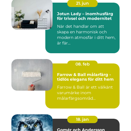
21. jun
Jotun Lady – inomhusfärg
för trivsel och modernitet
När det handlar om att
skapa en harmonisk och
modern atmosfär i ditt hem,
är fär...
08. feb
Farrow & Ball målarfärg -
tidlös elegans för ditt hem
Farrow & Ball är ett välkänt
varumärke inom
målarfärgsområd...
18. jan
Gomér och Andersson