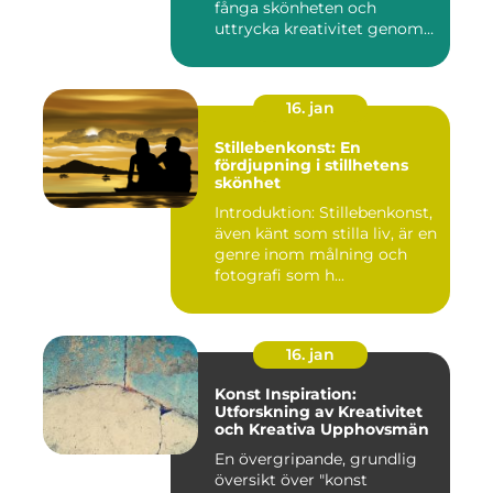
fånga skönheten och
uttrycka kreativitet genom
lins...
16. jan
Stillebenkonst: En
fördjupning i stillhetens
skönhet
Introduktion: Stillebenkonst,
även känt som stilla liv, är en
genre inom målning och
fotografi som h...
16. jan
Konst Inspiration:
Utforskning av Kreativitet
och Kreativa Upphovsmän
En övergripande, grundlig
översikt över "konst