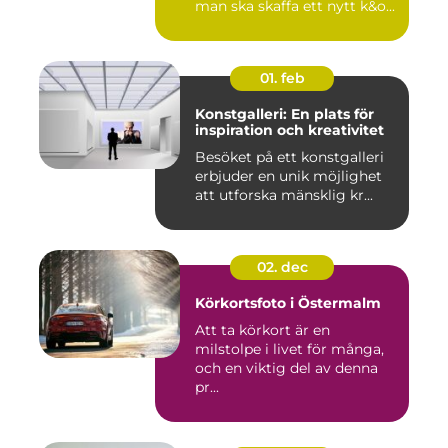
man ska skaffa ett nytt k&o...
01. feb
Konstgalleri: En plats för
inspiration och kreativitet
Besöket på ett konstgalleri
erbjuder en unik möjlighet
att utforska mänsklig kr...
02. dec
Körkortsfoto i Östermalm
Att ta körkort är en
milstolpe i livet för många,
och en viktig del av denna
pr...