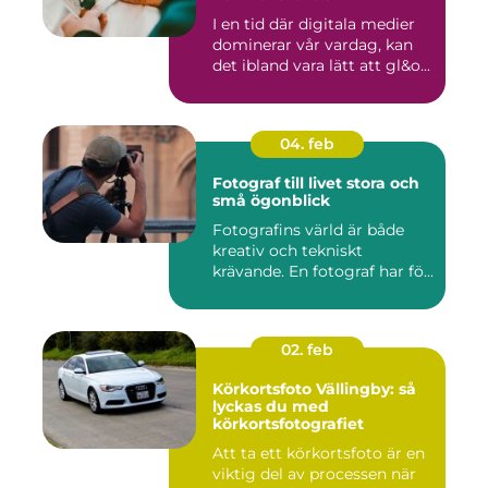
I en tid där digitala medier
dominerar vår vardag, kan
det ibland vara lätt att gl&o...
04. feb
Fotograf till livet stora och
små ögonblick
Fotografins värld är både
kreativ och tekniskt
krävande. En fotograf har fö...
02. feb
Körkortsfoto Vällingby: så
lyckas du med
körkortsfotografiet
Att ta ett körkortsfoto är en
viktig del av processen när