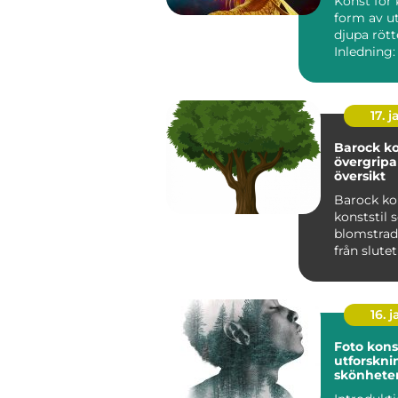
Konst för 
form av u
djupa rött
Inledning:
klassiker ä
17. j
Barock ko
övergrip
översikt
Barock ko
konststil
blomstrad
från slute
talet till 
1700-t...
16. j
Foto kons
utforskni
skönhete
skapand