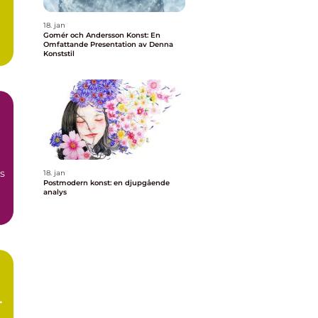
18. jan
Gomér och Andersson Konst: En
Omfattande Presentation av Denna
Konststil
s
18. jan
Postmodern konst: en djupgående
analys
t