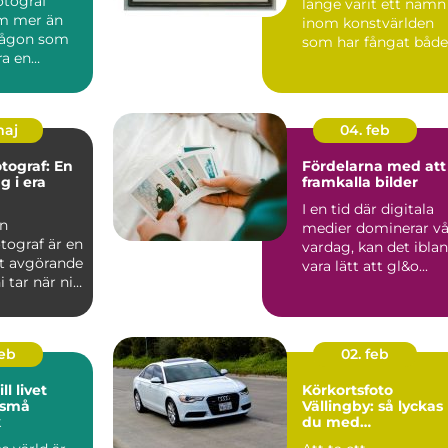
fotograf
länge varit ett namn
m mer än
inom konstvärlden
 någon som
som har fångat både
ra en
sa...
För många
..
maj
04. feb
otograf: En
Fördelarna med att
g i era
framkalla bilder
I en tid där digitala
en
medier dominerar vå
tograf är en
vardag, kan det ibla
t avgörande
vara lätt att gl&o...
i tar när ni
feb
02. feb
ll livet
Körkortsfoto
 små
Vällingby: så lyckas
k
du med
körkortsfotografiet