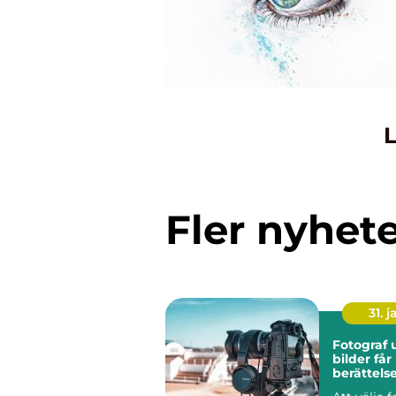
L
Fler nyhet
31. j
Fotograf u
bilder får
berättels