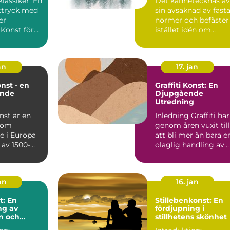
klassiker: En
Det kännetecknas av
av 1900-talet som e
ttryck med
sin avsaknad av fast
motreaktion mot
modernismens
er
normer och befäster
stränga regler och
 Konst för
istället idén om
linjära framsteg
r en genre...
konstverket som ett
s...
an
17. jan
nst - en
Graffiti Konst: En
ande
Djupgående
Utredning
nst är en
Inledning Graffiti har
 som
genom åren vuxit till
e i Europa
att bli mer än bara e
t av 1500-
olaglig handling av
mitten av
vandaliserin...
an
16. jan
t: En
Stillebenkonst: En
ng av
fördjupning i
n och
stillhetens skönhet
et genom