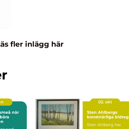
äs fler inlägg här
er
an
02. okt
meå när
Sten Ahlbergs
 bära
konstnärliga bidrag
en
Sten Ahlberg har