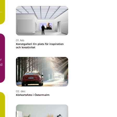
01. feb
Konstgalleri: En plats för inspiration
och kreativitet
r
nd
02. dec
Körkortsfoto i Östermalm