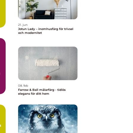
21. jun
Jotun Lady – inomhusfärg för trivsel
och modernitet
g
08. feb
Farrow & Ball målarfärg - tidlös
elegans för ditt hem
m