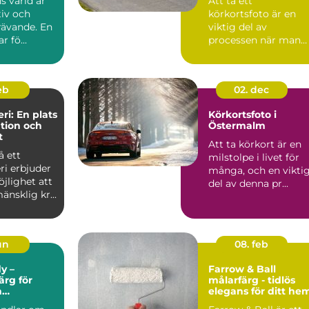
s värld är
Att ta ett
tiv och
körkortsfoto är en
rävande. En
viktig del av
r fö...
processen när man
ska skaffa ett nytt
k&o...
feb
02. dec
ri: En plats
Körkortsfoto i
ation och
Östermalm
t
Att ta körkort är en
å ett
milstolpe i livet för
ri erbjuder
många, och en vikti
jlighet att
del av denna pr...
änsklig kr...
un
08. feb
y –
Farrow & Ball
rg för
målarfärg - tidlös
h
elegans för ditt he
et