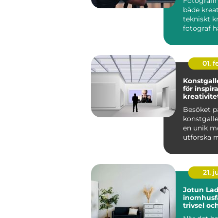
Fotografin
både krea
tekniskt k
fotograf ha
01. 
Konstgalle
för inspir
kreativite
Besöket p
konstgalle
en unik mö
utforska m
21. j
Jotun Lad
inomhusfä
trivsel oc
modernit