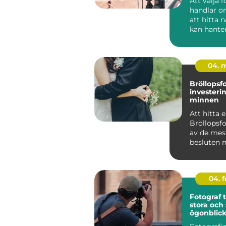
Att välja 
handlar o
att hitta
kan hante
kamera. 
handlar de.
04. 
Bröllopsf
investerin
minnen
Att hitta 
Bröllopsfo
av de mes
besluten n
...
04. 
Fotograf ti
stora och
ögonblic