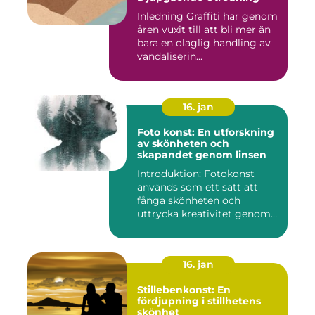
Inledning Graffiti har genom
åren vuxit till att bli mer än
bara en olaglig handling av
vandaliserin...
16. jan
Foto konst: En utforskning
av skönheten och
skapandet genom linsen
Introduktion: Fotokonst
används som ett sätt att
fånga skönheten och
uttrycka kreativitet genom
lins...
16. jan
Stillebenkonst: En
fördjupning i stillhetens
skönhet