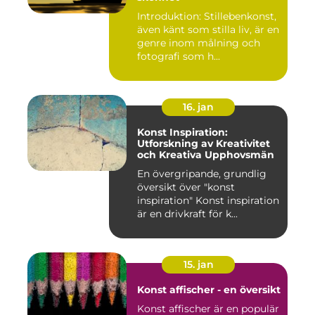
Introduktion: Stillebenkonst,
även känt som stilla liv, är en
genre inom målning och
fotografi som h...
16. jan
Konst Inspiration:
Utforskning av Kreativitet
och Kreativa Upphovsmän
En övergripande, grundlig
översikt över "konst
inspiration" Konst inspiration
är en drivkraft för k...
15. jan
Konst affischer - en översikt
Konst affischer är en populär