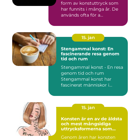
form av konstuttryck som
har funnits i många år. De
används ofta för a...
15. jan
Stengammal konst: En
fascinerande resa genom
tid och rum
Stengammal konst - En resa
genom tid och rum
Stengammal konst har
fascinerat människor i
årtusenden...
15. jan
Konsten är en av de äldsta
och mest mångsidiga
uttrycksformerna som
människan har skapat
Genom åren har konsten