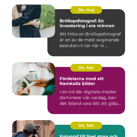
04. maj
Bröllopsfotograf: En
investering i era minnen
Att hitta en Bröllopsfotograf
är en av de mest avgörande
besluten ni tar när ni ...
04. feb
Fördelarna med att
framkalla bilder
I en tid där digitala medier
dominerar vår vardag, kan
det ibland vara lätt att gl&o...
04. feb
Fotograf till livet stora och