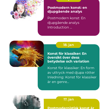
Postmodern konst: en
djupgående analys
Postmodern konst: En
djupgående analys
Introduction ...
18. jan
Konst för klassiker: En
översikt över dess
betydelse och variation
Konst för klassiker: En form
av uttryck med djupa rötter
Inledning: Konst för klassiker
är en genre...
17. jan
Postmodernistisk konst är