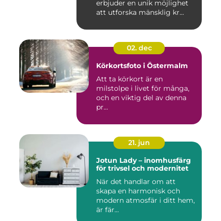
erbjuder en unik möjlighet
att utforska mänsklig kr...
02. dec
Körkortsfoto i Östermalm
Att ta körkort är en
milstolpe i livet för många,
och en viktig del av denna
pr...
21. jun
Jotun Lady – inomhusfärg
för trivsel och modernitet
När det handlar om att
skapa en harmonisk och
modern atmosfär i ditt hem,
är fär...