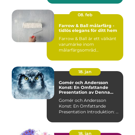
08. feb
Farrow & Ball målarfärg -
tidlös elegans för ditt hem
Farrow & Ball är ett välkänt
varumärke inom
målarfärgsområd...
18. jan
Gomér och Andersson
Konst: En Omfattande
Presentation av Denna
Konststil
Gomér och Andersson
Konst: En Omfattande
Presentation Introduktion: ...
18. jan