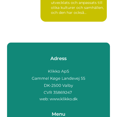
utvecklats och anpassats till
olika kulturer och samhällen,
och den har också...
Adress
web:
www.klikko.dk
Menu