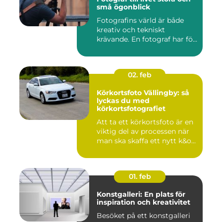
små ögonblick
Fotografins värld är både
kreativ och tekniskt
krävande. En fotograf har fö...
02. feb
Körkortsfoto Vällingby: så
lyckas du med
körkortsfotografiet
Att ta ett körkortsfoto är en
viktig del av processen när
man ska skaffa ett nytt k&o...
01. feb
Konstgalleri: En plats för
inspiration och kreativitet
Besöket på ett konstgalleri