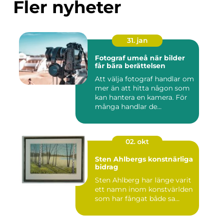
Fler nyheter
31. jan
Fotograf umeå när bilder
får bära berättelsen
Att välja fotograf handlar om
mer än att hitta någon som
kan hantera en kamera. För
många handlar de...
02. okt
Sten Ahlbergs konstnärliga
bidrag
Sten Ahlberg har länge varit
ett namn inom konstvärlden
som har fångat både sa...