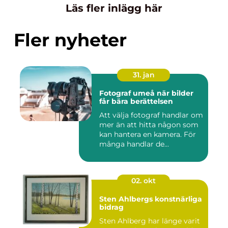
Läs fler inlägg här
Fler nyheter
31. jan
Fotograf umeå när bilder
får bära berättelsen
Att välja fotograf handlar om
mer än att hitta någon som
kan hantera en kamera. För
många handlar de...
02. okt
Sten Ahlbergs konstnärliga
bidrag
Sten Ahlberg har länge varit