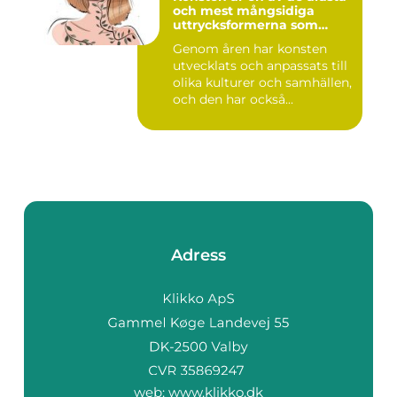
och mest mångsidiga
uttrycksformerna som
människan har skapat
Genom åren har konsten
utvecklats och anpassats till
olika kulturer och samhällen,
och den har också...
Adress
web:
www.klikko.dk