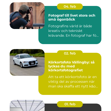
04. feb
Fotograf till livet stora och
små ögonblick
Fotografins värld är både
kreativ och tekniskt
krävande. En fotograf har fö...
02. feb
Körkortsfoto Vällingby: så
lyckas du med
körkortsfotografiet
Att ta ett körkortsfoto är en
viktig del av processen när
man ska skaffa ett nytt k&o...
01. feb