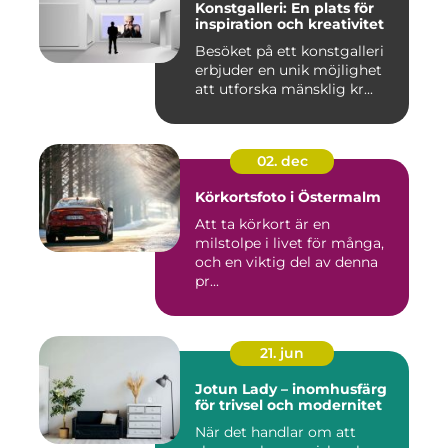
Konstgalleri: En plats för
inspiration och kreativitet
Besöket på ett konstgalleri
erbjuder en unik möjlighet
att utforska mänsklig kr...
02. dec
Körkortsfoto i Östermalm
Att ta körkort är en
milstolpe i livet för många,
och en viktig del av denna
pr...
21. jun
Jotun Lady – inomhusfärg
för trivsel och modernitet
När det handlar om att