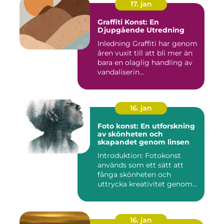
17. jan
Graffiti Konst: En
Djupgående Utredning
Inledning Graffiti har genom
åren vuxit till att bli mer än
bara en olaglig handling av
vandaliserin...
16. jan
Foto konst: En utforskning
av skönheten och
skapandet genom linsen
Introduktion: Fotokonst
används som ett sätt att
fånga skönheten och
uttrycka kreativitet genom
lins...
16. jan