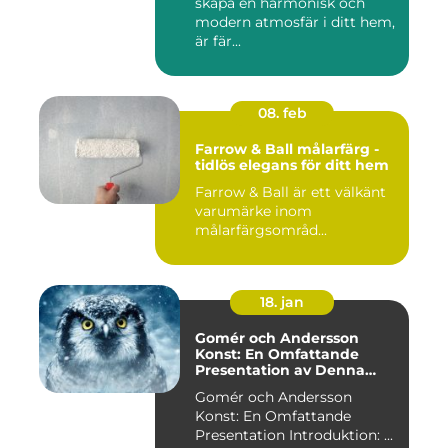
skapa en harmonisk och
modern atmosfär i ditt hem,
är fär...
08. feb
Farrow & Ball målarfärg -
tidlös elegans för ditt hem
Farrow & Ball är ett välkänt
varumärke inom
målarfärgsområd...
18. jan
Gomér och Andersson
Konst: En Omfattande
Presentation av Denna
Konststil
Gomér och Andersson
Konst: En Omfattande
Presentation Introduktion: ...