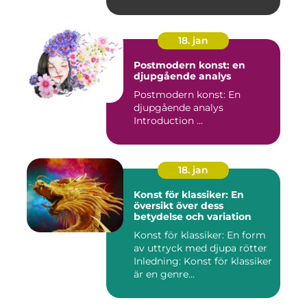
18. jan
Postmodern konst: en
djupgående analys
Postmodern konst: En
djupgående analys
Introduction ...
18. jan
Konst för klassiker: En
översikt över dess
betydelse och variation
Konst för klassiker: En form
av uttryck med djupa rötter
Inledning: Konst för klassiker
är en genre...