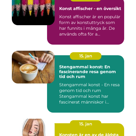
Konst affischer - en översikt
Konst affischer är en populär
form av konstuttryck som
har funnits i många år. De
används ofta för a...
15. jan
Stengammal konst: En
fascinerande resa genom
tid och rum
Stengammal konst - En resa
genom tid och rum
Stengammal konst har
fascinerat människor i
årtusenden...
15. jan
Konsten är en av de äldsta