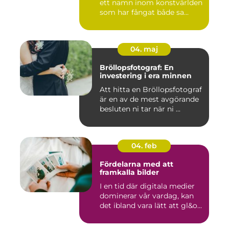
ett namn inom konstvärlden
som har fångat både sa...
04. maj
Bröllopsfotograf: En
investering i era minnen
Att hitta en Bröllopsfotograf
är en av de mest avgörande
besluten ni tar när ni ...
04. feb
Fördelarna med att
framkalla bilder
I en tid där digitala medier
dominerar vår vardag, kan
det ibland vara lätt att gl&o...