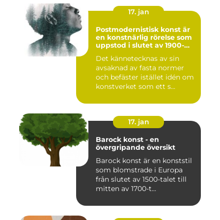
17. jan
Postmodernistisk konst är
en konstnärlig rörelse som
uppstod i slutet av 1900-
talet som en motreaktion
Det kännetecknas av sin
mot modernismens
avsaknad av fasta normer
stränga regler och linjära
framsteg
och befäster istället idén om
konstverket som ett s...
17. jan
Barock konst - en
övergripande översikt
Barock konst är en konststil
som blomstrade i Europa
från slutet av 1500-talet till
mitten av 1700-t...