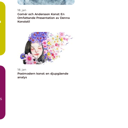
18. jan
Gomér och Andersson Konst: En
Omfattande Presentation av Denna
m
Konststil
18. jan
Postmodern konst: en djupgående
analys
s