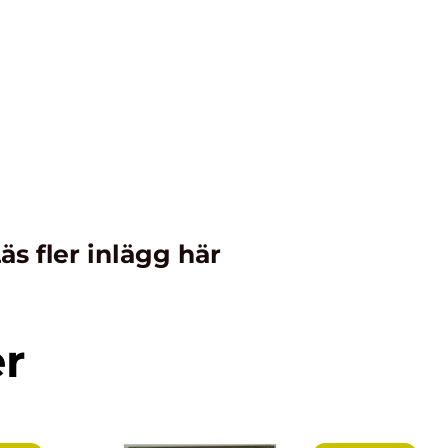
äs fler inlägg här
er