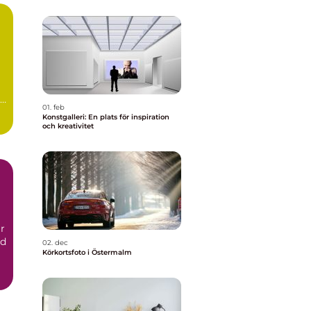
01. feb
Konstgalleri: En plats för inspiration
och kreativitet
r
nd
02. dec
Körkortsfoto i Östermalm