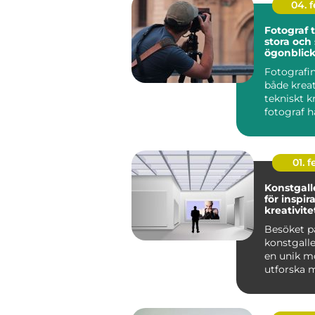
04. 
Fotograf ti
stora och
ögonblic
Fotografin
både krea
tekniskt k
fotograf ha
01. 
Konstgalle
för inspir
kreativite
Besöket p
konstgalle
en unik mö
utforska m