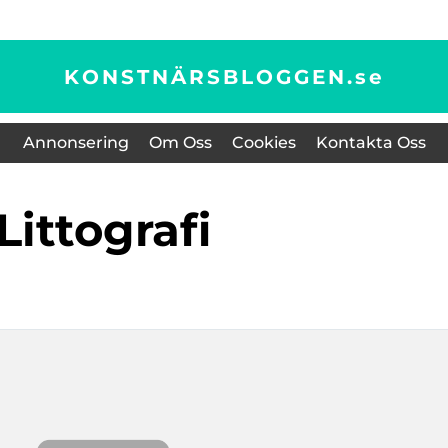
KONSTNÄRSBLOGGEN.
se
Annonsering
Om Oss
Cookies
Kontakta Oss
littografi