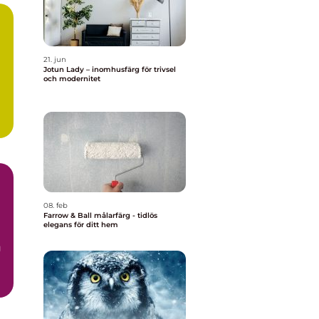
21. jun
Jotun Lady – inomhusfärg för trivsel
och modernitet
08. feb
Farrow & Ball målarfärg - tidlös
elegans för ditt hem
g