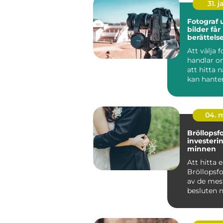
31. j
Fotograf u
bilder får
berättels
Att välja 
handlar o
att hitta
kan hante
kamera. 
handlar de.
04. 
Bröllopsf
investerin
minnen
Att hitta 
Bröllopsfo
av de mes
besluten n
...