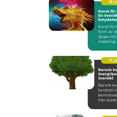
18. j
Konst för 
En översi
betydelse
variation
Konst för 
form av u
djupa rött
Inledning:
klassiker ä
17. j
Barock ko
övergrip
översikt
Barock ko
konststil
blomstrad
från slute
talet till 
1700-t...