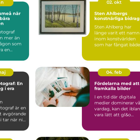
an
02. okt
meå när
Sten Ahlbergs
 bära
konstnärliga bidrag
en
Sten Ahlberg har
fotograf
länge varit ett namn
m mer än
inom konstvärlden
 någon som
som har fångat både
ra en
sa...
För många
..
maj
04. feb
otograf: En
Fördelarna med att
g i era
framkalla bilder
I en tid där digitala
en
medier dominerar vå
tograf är en
vardag, kan det ibla
t avgörande
vara lätt att gl&o...
i tar när ni