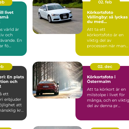
feb
02. feb
ll livet
Körkortsfoto
 små
Vällingby: så lyckas
k
du med
körkortsfotografiet
s värld är
Att ta ett
tiv och
körkortsfoto är en
rävande. En
viktig del av
r fö...
processen när man
ska skaffa ett nytt
k&o...
feb
02. dec
ri: En plats
Körkortsfoto i
ation och
Östermalm
t
Att ta körkort är en
å ett
milstolpe i livet för
ri erbjuder
många, och en vikti
jlighet att
del av denna pr...
änsklig kr...