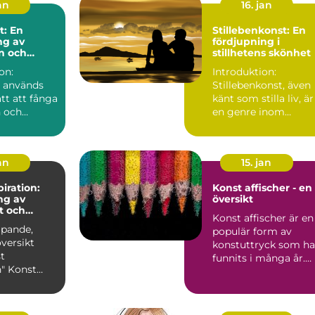
an
16. jan
t: En
Stillebenkonst: En
ng av
fördjupning i
n och
stillhetens skönhet
et genom
on:
Introduktion:
 används
Stillebenkonst, även
tt att fånga
känt som stilla liv, är
 och
en genre inom
reativitet
målning och fotogra
...
som h...
an
15. jan
iration:
Konst affischer - en
ng av
översikt
t och
Konst affischer är en
ipande,
populär form av
män
versikt
konstuttryck som ha
t
funnits i många år.
nst
De används ofta för
n är en
a...
r k...