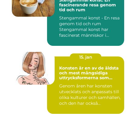
fascinerande resa genom
tid och rum
Stengammal konst - En resa
genom tid och rum
Stengammal konst har
fascinerat människor i
årtusenden...
15. jan
Konsten är en av de äldsta
och mest mångsidiga
uttrycksformerna som
människan har skapat
Genom åren har konsten
utvecklats och anpassats till
olika kulturer och samhällen,
och den har också...