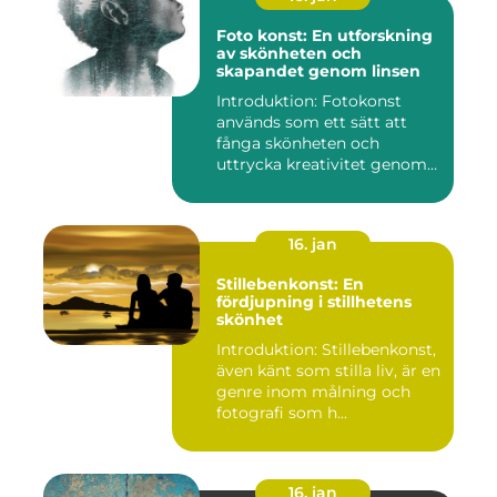
Foto konst: En utforskning
av skönheten och
skapandet genom linsen
Introduktion: Fotokonst
används som ett sätt att
fånga skönheten och
uttrycka kreativitet genom
lins...
16. jan
Stillebenkonst: En
fördjupning i stillhetens
skönhet
Introduktion: Stillebenkonst,
även känt som stilla liv, är en
genre inom målning och
fotografi som h...
16. jan