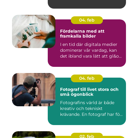
04. feb
Fördelarna med att
framkalla bilder
I en tid där digitala medier
dominerar vår vardag, kan
det ibland vara lätt att gl&o...
04. feb
Fotograf till livet stora och
små ögonblick
Fotografins värld är både
kreativ och tekniskt
krävande. En fotograf har fö...
02. feb