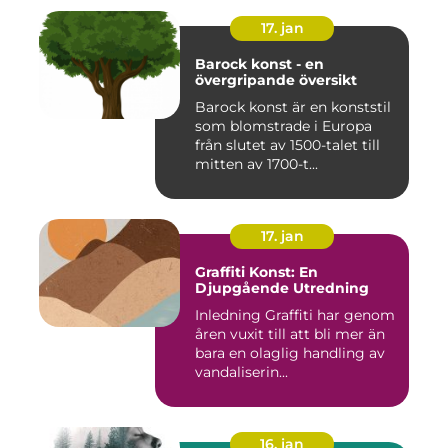
17. jan
Barock konst - en
övergripande översikt
Barock konst är en konststil
som blomstrade i Europa
från slutet av 1500-talet till
mitten av 1700-t...
17. jan
Graffiti Konst: En
Djupgående Utredning
Inledning Graffiti har genom
åren vuxit till att bli mer än
bara en olaglig handling av
vandaliserin...
16. jan