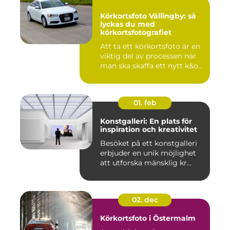
Körkortsfoto Vällingby: så
lyckas du med
körkortsfotografiet
Att ta ett körkortsfoto är en
viktig del av processen när
man ska skaffa ett nytt k&o...
01. feb
Konstgalleri: En plats för
inspiration och kreativitet
Besöket på ett konstgalleri
erbjuder en unik möjlighet
att utforska mänsklig kr...
02. dec
Körkortsfoto i Östermalm