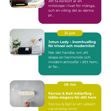
Att ta körkort är en
milstolpe i livet för många,
och en viktig del av denna
pr...
21. jun
Jotun Lady – inomhusfärg
för trivsel och modernitet
När det handlar om att
skapa en harmonisk och
modern atmosfär i ditt hem,
är fär...
08. feb
Farrow & Ball målarfärg -
tidlös elegans för ditt hem
Farrow & Ball är ett välkänt
varumärke inom