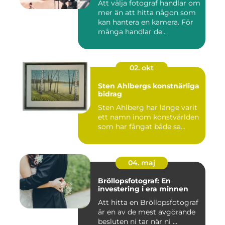
Att välja fotograf handlar om
mer än att hitta någon som
kan hantera en kamera. För
många handlar de...
02. okt
Sten Ahlbergs konstnärliga
bidrag
Sten Ahlberg har länge varit
ett namn inom konstvärlden
som har fångat både sa...
04. maj
Bröllopsfotograf: En
investering i era minnen
Att hitta en Bröllopsfotograf
är en av de mest avgörande
besluten ni tar när ni ...