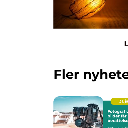
L
Fler nyhet
31. j
Fotograf u
bilder får
berättels