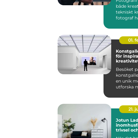
Fotografin
både krea
tekniskt k
fotograf ha
01. 
Konstgalle
för inspir
kreativite
Besöket p
konstgalle
en unik mö
utforska m
21. j
Jotun Lad
inomhusfä
trivsel oc
modernit