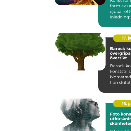
Konst för 
form av u
djupa rött
Inledning:
klassiker ä
17. j
Barock ko
övergrip
översikt
Barock ko
konststil
blomstrad
från slute
talet till 
1700-t...
16. j
Foto kons
utforskni
skönhete
skapand