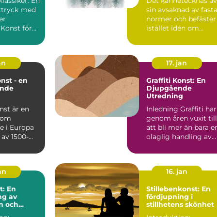
klassiker: En
Det kännetecknas av
av 1900-talet som e
ttryck med
sin avsaknad av fast
motreaktion mot
modernismens
er
normer och befäster
stränga regler och
 Konst för
istället idén om
linjära framsteg
r en genre...
konstverket som ett
s...
an
17. jan
nst - en
Graffiti Konst: En
ande
Djupgående
Utredning
nst är en
Inledning Graffiti har
 som
genom åren vuxit till
e i Europa
att bli mer än bara e
t av 1500-
olaglig handling av
mitten av
vandaliserin...
an
16. jan
t: En
Stillebenkonst: En
ng av
fördjupning i
n och
stillhetens skönhet
et genom