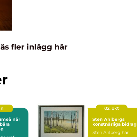
äs fler inlägg här
er
an
02. okt
meå när
Sten Ahlbergs
 bära
konstnärliga bidrag
en
Sten Ahlberg har