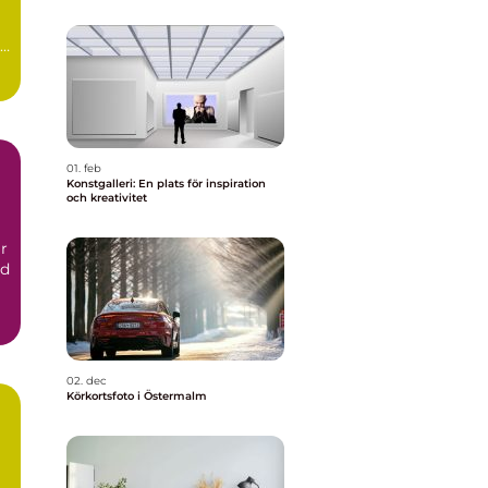
01. feb
Konstgalleri: En plats för inspiration
och kreativitet
r
nd
02. dec
Körkortsfoto i Östermalm