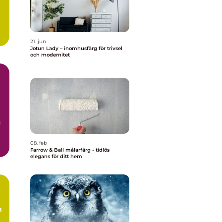
21. jun
Jotun Lady – inomhusfärg för trivsel
och modernitet
g
08. feb
Farrow & Ball målarfärg - tidlös
elegans för ditt hem
m