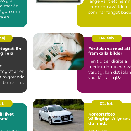
fotograf
länge varit ett namn
m mer än
inom konstvärlden
 någon som
som har fångat både
ra en
sa...
För många
..
maj
04. feb
otograf: En
Fördelarna med att
g i era
framkalla bilder
I en tid där digitala
en
medier dominerar vå
tograf är en
vardag, kan det ibla
t avgörande
vara lätt att gl&o...
i tar när ni
feb
02. feb
ll livet
Körkortsfoto
 små
Vällingby: så lyckas
k
du med
körkortsfotografiet