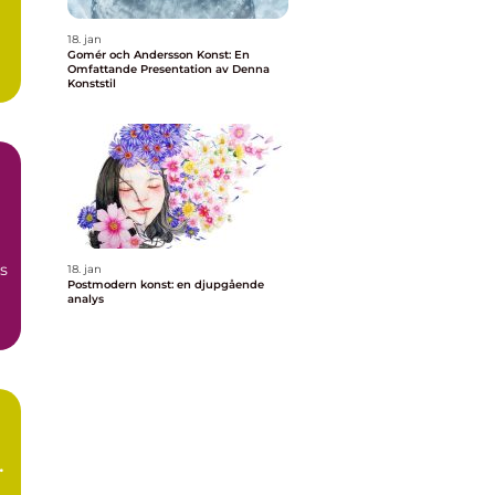
18. jan
Gomér och Andersson Konst: En
Omfattande Presentation av Denna
Konststil
s
18. jan
Postmodern konst: en djupgående
analys
t