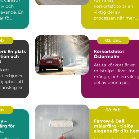
s värld är
Att ta ett
tiv och
körkortsfoto är en
rävande. En
viktig del av
r fö...
processen när man
ska skaffa ett nytt
k&o...
feb
02. dec
ri: En plats
Körkortsfoto i
ation och
Östermalm
t
Att ta körkort är en
å ett
milstolpe i livet för
ri erbjuder
många, och en vikti
jlighet att
del av denna pr...
änsklig kr...
un
08. feb
y –
Farrow & Ball
rg för
målarfärg - tidlös
h
elegans för ditt he
et