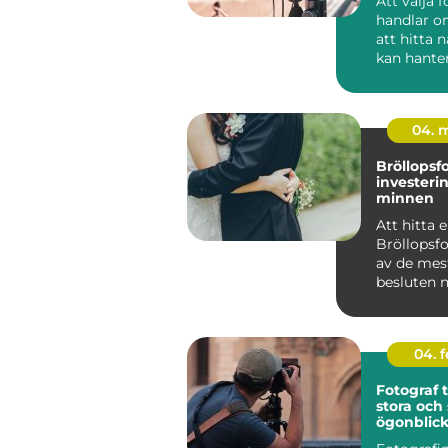
Att välja 
handlar o
att hitta
kan hante
kamera. 
handlar de.
04. 
Bröllopsf
investerin
minnen
Att hitta 
Bröllopsfo
av de mes
besluten n
...
04. 
Fotograf ti
stora och
ögonblic