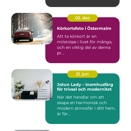
02. dec
Körkortsfoto i Östermalm
Att ta körkort är en
milstolpe i livet för många,
och en viktig del av denna
pr...
21. jun
Jotun Lady – inomhusfärg
för trivsel och modernitet
När det handlar om att
skapa en harmonisk och
modern atmosfär i ditt hem,
är fär...