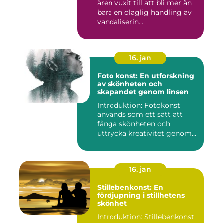
åren vuxit till att bli mer än
bara en olaglig handling av
vandaliserin...
16. jan
Foto konst: En utforskning
av skönheten och
skapandet genom linsen
Introduktion: Fotokonst
används som ett sätt att
fånga skönheten och
uttrycka kreativitet genom
lins...
16. jan
Stillebenkonst: En
fördjupning i stillhetens
skönhet
Introduktion: Stillebenkonst,