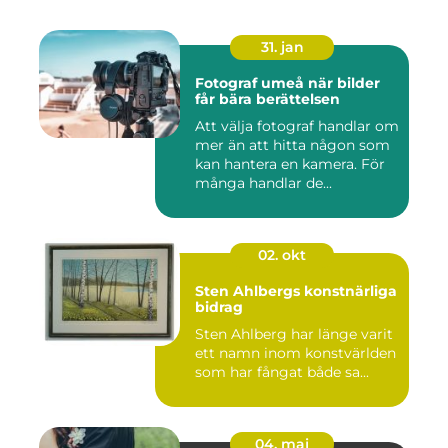
31. jan
Fotograf umeå när bilder
får bära berättelsen
Att välja fotograf handlar om
mer än att hitta någon som
kan hantera en kamera. För
många handlar de...
02. okt
Sten Ahlbergs konstnärliga
bidrag
Sten Ahlberg har länge varit
ett namn inom konstvärlden
som har fångat både sa...
04. maj