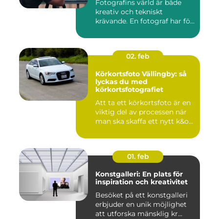
Fotografins värld är både
kreativ och tekniskt
krävande. En fotograf har fö...
02. feb
Körkortsfoto Vällingby: så
lyckas du med
körkortsfotografiet
Att ta ett körkortsfoto är en
viktig del av processen när
man ska skaffa ett nytt k&o...
01. feb
Konstgalleri: En plats för
inspiration och kreativitet
Besöket på ett konstgalleri
erbjuder en unik möjlighet
att utforska mänsklig kr...