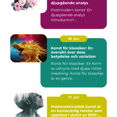
djupgående analys
Postmodern konst: En
djupgående analys
Introduction ...
18. jan
Konst för klassiker: En
översikt över dess
betydelse och variation
Konst för klassiker: En form
av uttryck med djupa rötter
Inledning: Konst för klassiker
är en genre...
17. jan
Postmodernistisk konst är
en konstnärlig rörelse som
uppstod i slutet av 1900-