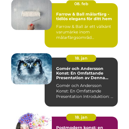
08. feb
Farrow & Ball målarfärg -
tidlös elegans för ditt hem
Farrow & Ball är ett välkänt
varumärke inom
målarfärgsområd...
18. jan
Gomér och Andersson
Konst: En Omfattande
Presentation av Denna
Konststil
Gomér och Andersson
Konst: En Omfattande
Presentation Introduktion: ...
18. jan
Postmodern konst: en