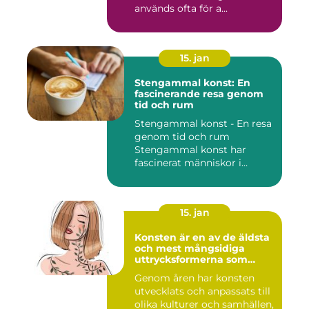
används ofta för a...
15. jan
Stengammal konst: En
fascinerande resa genom
tid och rum
Stengammal konst - En resa
genom tid och rum
Stengammal konst har
fascinerat människor i
årtusenden...
15. jan
Konsten är en av de äldsta
och mest mångsidiga
uttrycksformerna som
människan har skapat
Genom åren har konsten
utvecklats och anpassats till
olika kulturer och samhällen,