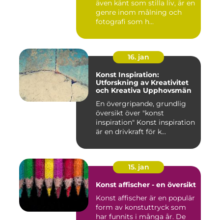
även känt som stilla liv, är en
genre inom målning och
fotografi som h...
16. jan
Konst Inspiration:
Utforskning av Kreativitet
och Kreativa Upphovsmän
En övergripande, grundlig
översikt över "konst
inspiration" Konst inspiration
är en drivkraft för k...
15. jan
Konst affischer - en översikt
Konst affischer är en populär
form av konstuttryck som
har funnits i många år. De