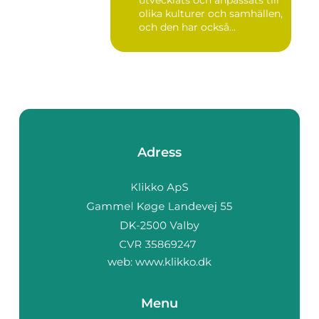
olika kulturer och samhällen,
och den har också...
Adress
web:
www.klikko.dk
Menu