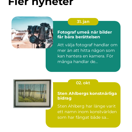
Fler nyheter
31. jan
Fotograf umeå när bilder
får bära berättelsen
Att välja fotograf handlar om
mer än att hitta någon som
kan hantera en kamera. För
många handlar de...
02. okt
Sten Ahlbergs konstnärliga
bidrag
Sten Ahlberg har länge varit
ett namn inom konstvärlden
som har fångat både sa...