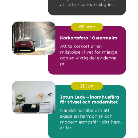
att utforska mänsklig kr...
02. dec
Körkortsfoto i Östermalm
Att ta körkort är en
milstolpe i livet för många,
och en viktig del av denna
pr...
21. jun
Jotun Lady – inomhusfärg
för trivsel och modernitet
När det handlar om att
skapa en harmonisk och
modern atmosfär i ditt hem,
är fär...