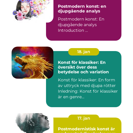
Postmodern konst: en
djupgående analys
Postmodern konst: En
djupgående analys
Introduction ...
18. jan
Konst för klassiker: En
översikt över dess
betydelse och variation
Konst för klassiker: En form
av uttryck med djupa rötter
Inledning: Konst för klassiker
är en genre...
17. jan
Postmodernistisk konst är