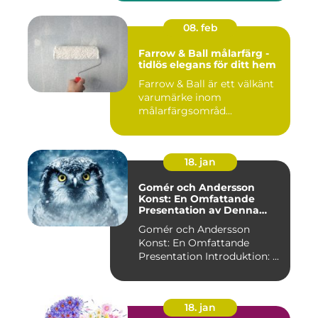
08. feb
Farrow & Ball målarfärg -
tidlös elegans för ditt hem
Farrow & Ball är ett välkänt
varumärke inom
målarfärgsområd...
18. jan
Gomér och Andersson
Konst: En Omfattande
Presentation av Denna
Konststil
Gomér och Andersson
Konst: En Omfattande
Presentation Introduktion: ...
18. jan