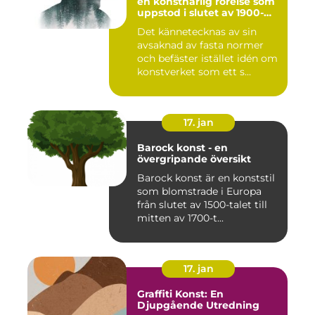
en konstnärlig rörelse som
uppstod i slutet av 1900-
talet som en motreaktion
Det kännetecknas av sin
mot modernismens
avsaknad av fasta normer
stränga regler och linjära
framsteg
och befäster istället idén om
konstverket som ett s...
17. jan
Barock konst - en
övergripande översikt
Barock konst är en konststil
som blomstrade i Europa
från slutet av 1500-talet till
mitten av 1700-t...
17. jan
Graffiti Konst: En
Djupgående Utredning