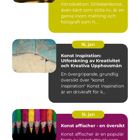
Introduktion: Stillebenkonst,
även känt som stilla liv, är en
genre inom målning och
fotografi som h...
16. jan
Konst Inspiration:
Utforskning av Kreativitet
och Kreativa Upphovsmän
En övergripande, grundlig
översikt över "konst
inspiration" Konst inspiration
är en drivkraft för k...
15. jan
Konst affischer - en översikt
Konst affischer är en populär
form av konstuttryck som