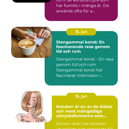
har funnits i många år. De
används ofta för a...
15. jan
Stengammal konst: En
fascinerande resa genom
tid och rum
Stengammal konst - En resa
genom tid och rum
Stengammal konst har
fascinerat människor i
årtusenden...
15. jan
Konsten är en av de äldsta
och mest mångsidiga
uttrycksformerna som
människan har skapat
Genom åren har konsten
utvecklats och anpassats till