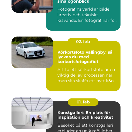
små ögonblick
Fotografins värld är både
kreativ och tekniskt
krävande. En fotograf har fö...
02. feb
Körkortsfoto Vällingby: så
lyckas du med
körkortsfotografiet
Att ta ett körkortsfoto är en
viktig del av processen när
man ska skaffa ett nytt k&o...
01. feb
Konstgalleri: En plats för
inspiration och kreativitet
Besöket på ett konstgalleri
erbjuder en unik möjlighet