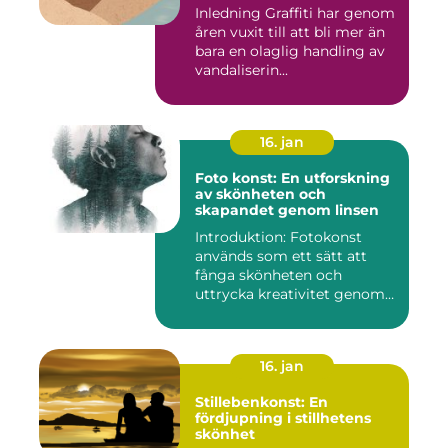
Inledning Graffiti har genom
åren vuxit till att bli mer än
bara en olaglig handling av
vandaliserin...
16. jan
Foto konst: En utforskning
av skönheten och
skapandet genom linsen
Introduktion: Fotokonst
används som ett sätt att
fånga skönheten och
uttrycka kreativitet genom
lins...
16. jan
Stillebenkonst: En
fördjupning i stillhetens
skönhet