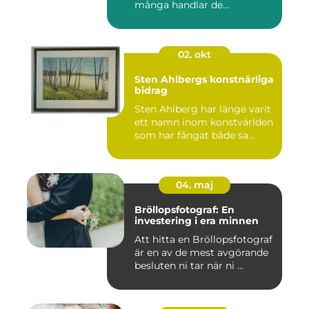
många handlar de...
02. okt
Sten Ahlbergs konstnärliga
bidrag
Sten Ahlberg har länge varit
ett namn inom konstvärlden
som har fångat både sa...
04. maj
Bröllopsfotograf: En
investering i era minnen
Att hitta en Bröllopsfotograf
är en av de mest avgörande
besluten ni tar när ni ...