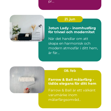
pr...
21. jun
Jotun Lady – inomhusfärg
för trivsel och modernitet
När det handlar om att
skapa en harmonisk och
modern atmosfär i ditt hem,
är fär...
08. feb
Farrow & Ball målarfärg -
tidlös elegans för ditt hem
Farrow & Ball är ett välkänt
varumärke inom
målarfärgsområd...