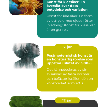
Konst för klassiker: En
översikt över dess
betydelse och variation
Konst för klassiker: En form
av uttryck med djupa rötter
Inledning: Konst för klassiker
är en genre...
17. jan
Postmodernistisk konst är
en konstnärlig rörelse som
uppstod i slutet av 1900-
talet som en motreaktion
Det kännetecknas av sin
mot modernismens
avsaknad av fasta normer
stränga regler och linjära
framsteg
och befäster istället idén om
konstverket som ett s...
17. jan