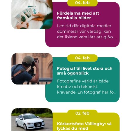
04. feb
Fördelarna med att
framkalla bilder
I en tid där digitala medier
dominerar vår vardag, kan
det ibland vara lätt att gl&o...
04. feb
Fotograf till livet stora och
små ögonblick
Fotografins värld är både
kreativ och tekniskt
krävande. En fotograf har fö...
02. feb
Körkortsfoto Vällingby: så
lyckas du med