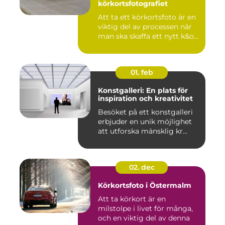
körkortsfotografiet
Att ta ett körkortsfoto är en
viktig del av processen när
man ska skaffa ett nytt k&o...
01. feb
Konstgalleri: En plats för
inspiration och kreativitet
Besöket på ett konstgalleri
erbjuder en unik möjlighet
att utforska mänsklig kr...
02. dec
Körkortsfoto i Östermalm
Att ta körkort är en
milstolpe i livet för många,
och en viktig del av denna