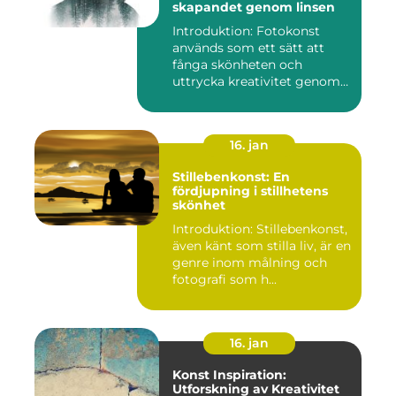
skapandet genom linsen
Introduktion: Fotokonst
används som ett sätt att
fånga skönheten och
uttrycka kreativitet genom
lins...
16. jan
Stillebenkonst: En
fördjupning i stillhetens
skönhet
Introduktion: Stillebenkonst,
även känt som stilla liv, är en
genre inom målning och
fotografi som h...
16. jan
Konst Inspiration:
Utforskning av Kreativitet