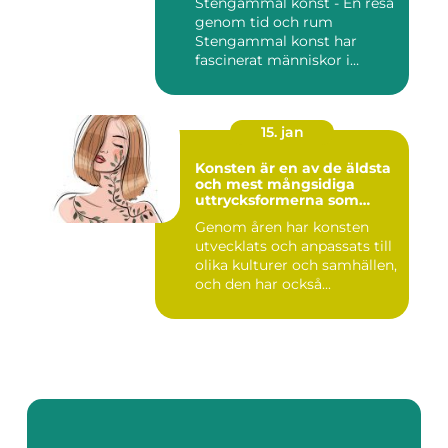
Stengammal konst - En resa
genom tid och rum
Stengammal konst har
fascinerat människor i
årtusenden...
15. jan
Konsten är en av de äldsta
och mest mångsidiga
uttrycksformerna som
människan har skapat
Genom åren har konsten
utvecklats och anpassats till
olika kulturer och samhällen,
och den har också...