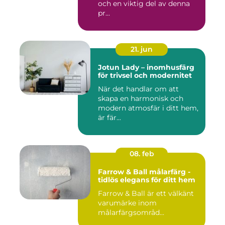
och en viktig del av denna
pr...
21. jun
Jotun Lady – inomhusfärg
för trivsel och modernitet
När det handlar om att
skapa en harmonisk och
modern atmosfär i ditt hem,
är fär...
08. feb
Farrow & Ball målarfärg -
tidlös elegans för ditt hem
Farrow & Ball är ett välkänt
varumärke inom
målarfärgsområd...