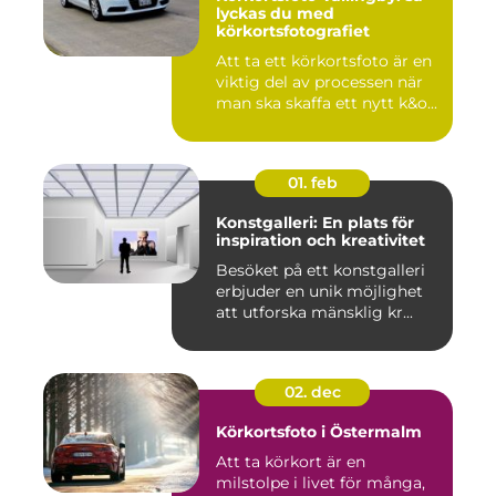
lyckas du med
körkortsfotografiet
Att ta ett körkortsfoto är en
viktig del av processen när
man ska skaffa ett nytt k&o...
01. feb
Konstgalleri: En plats för
inspiration och kreativitet
Besöket på ett konstgalleri
erbjuder en unik möjlighet
att utforska mänsklig kr...
02. dec
Körkortsfoto i Östermalm
Att ta körkort är en
milstolpe i livet för många,