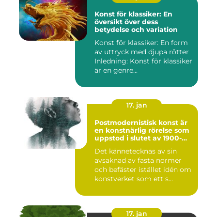
Konst för klassiker: En
översikt över dess
betydelse och variation
Konst för klassiker: En form
av uttryck med djupa rötter
Inledning: Konst för klassiker
är en genre...
17. jan
Postmodernistisk konst är
en konstnärlig rörelse som
uppstod i slutet av 1900-
talet som en motreaktion
Det kännetecknas av sin
mot modernismens
avsaknad av fasta normer
stränga regler och linjära
framsteg
och befäster istället idén om
konstverket som ett s...
17. jan