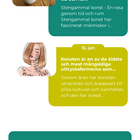
Stengammal konst - En resa
genom tid och rum
Stengammal konst har
fascinerat människor i
årtusenden...
15. jan
Konsten är en av de äldsta
och mest mångsidiga
uttrycksformerna som
människan har skapat
Genom åren har konsten
utvecklats och anpassats till
olika kulturer och samhällen,
och den har också...