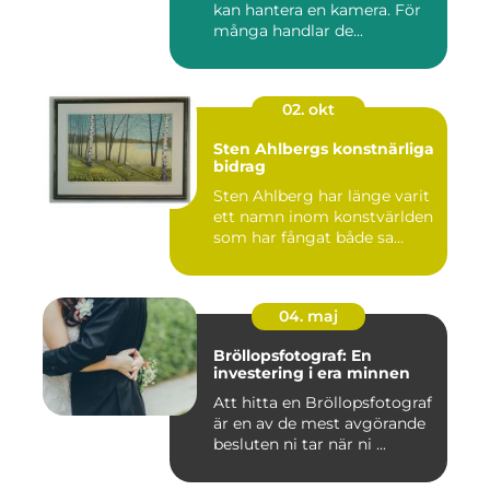
kan hantera en kamera. För
många handlar de...
02. okt
Sten Ahlbergs konstnärliga
bidrag
Sten Ahlberg har länge varit
ett namn inom konstvärlden
som har fångat både sa...
04. maj
Bröllopsfotograf: En
investering i era minnen
Att hitta en Bröllopsfotograf
är en av de mest avgörande
besluten ni tar när ni ...