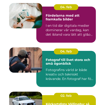
04. feb
Fördelarna med att
framkalla bilder
I en tid där digitala medier
dominerar vår vardag, kan
det ibland vara lätt att gl&o...
04. feb
Fotograf till livet stora och
små ögonblick
Fotografins värld är både
kreativ och tekniskt
krävande. En fotograf har fö...
02. feb
Körkortsfoto Vällingby: så