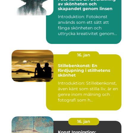
av skönheten och
skapandet genom linsen
Introduktion: Fotokonst
används som ett sätt att
fånga skönheten och
uttrycka kreativitet genom
lins...
16. jan
Stillebenkonst: En
fördjupning i stillhetens
skönhet
Introduktion: Stillebenkonst,
även känt som stilla liv, är en
genre inom målning och
fotografi som h...
16. jan
Konst Inspiration: