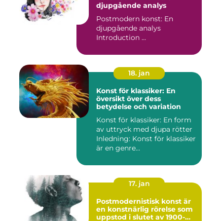
djupgående analys
Postmodern konst: En
djupgående analys
Introduction ...
18. jan
Konst för klassiker: En
översikt över dess
betydelse och variation
Konst för klassiker: En form
av uttryck med djupa rötter
Inledning: Konst för klassiker
är en genre...
17. jan
Postmodernistisk konst är
en konstnärlig rörelse som
uppstod i slutet av 1900-