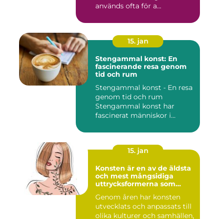
används ofta för a...
15. jan
Stengammal konst: En
fascinerande resa genom
tid och rum
Stengammal konst - En resa
genom tid och rum
Stengammal konst har
fascinerat människor i
årtusenden...
15. jan
Konsten är en av de äldsta
och mest mångsidiga
uttrycksformerna som
människan har skapat
Genom åren har konsten
utvecklats och anpassats till
olika kulturer och samhällen,