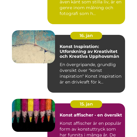
även känt som stilla liv, är en
genre inom målning och
fotografi som h...
16. jan
Konst Inspiration:
Utforskning av Kreativitet
och Kreativa Upphovsmän
En övergripande, grundlig
översikt över "konst
inspiration" Konst inspiration
är en drivkraft för k...
15. jan
Konst affischer - en översikt
Konst affischer är en populär
form av konstuttryck som
har funnits i många år. De