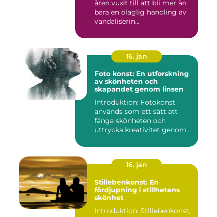
åren vuxit till att bli mer än
bara en olaglig handling av
vandaliserin...
16. jan
Foto konst: En utforskning
av skönheten och
skapandet genom linsen
Introduktion: Fotokonst
används som ett sätt att
fånga skönheten och
uttrycka kreativitet genom
lins...
16. jan
Stillebenkonst: En
fördjupning i stillhetens
skönhet
Introduktion: Stillebenkonst,