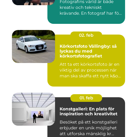
Fotografins värld är både
kreativ och tekniskt
krävande. En fotograf har fö...
02. feb
Körkortsfoto Vällingby: så
lyckas du med
körkortsfotografiet
Att ta ett körkortsfoto är en
viktig del av processen när
man ska skaffa ett nytt k&o...
01. feb
Konstgalleri: En plats för
inspiration och kreativitet
Besöket på ett konstgalleri
erbjuder en unik möjlighet
att utforska mänsklig kr...