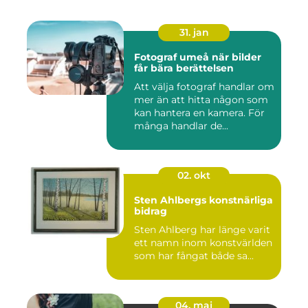
31. jan
Fotograf umeå när bilder
får bära berättelsen
Att välja fotograf handlar om
mer än att hitta någon som
kan hantera en kamera. För
många handlar de...
02. okt
Sten Ahlbergs konstnärliga
bidrag
Sten Ahlberg har länge varit
ett namn inom konstvärlden
som har fångat både sa...
04. maj