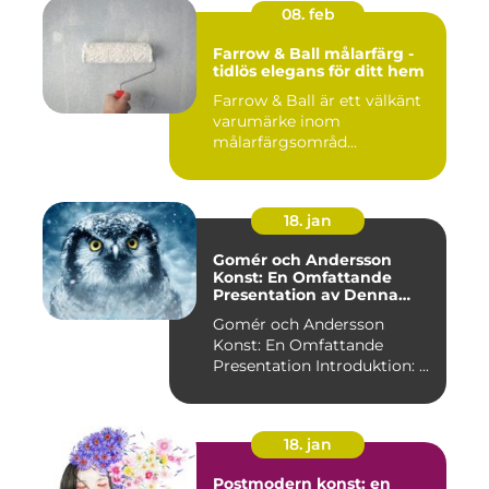
08. feb
Farrow & Ball målarfärg -
tidlös elegans för ditt hem
Farrow & Ball är ett välkänt
varumärke inom
målarfärgsområd...
18. jan
Gomér och Andersson
Konst: En Omfattande
Presentation av Denna
Konststil
Gomér och Andersson
Konst: En Omfattande
Presentation Introduktion: ...
18. jan
Postmodern konst: en