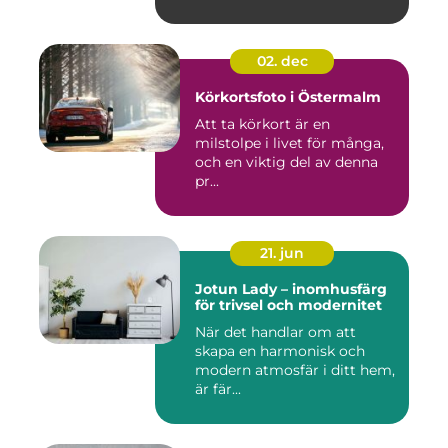
02. dec
Körkortsfoto i Östermalm
Att ta körkort är en
milstolpe i livet för många,
och en viktig del av denna
pr...
21. jun
Jotun Lady – inomhusfärg
för trivsel och modernitet
När det handlar om att
skapa en harmonisk och
modern atmosfär i ditt hem,
är fär...