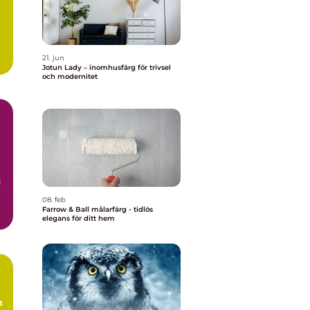
21. jun
Jotun Lady – inomhusfärg för trivsel
och modernitet
g
08. feb
Farrow & Ball målarfärg - tidlös
elegans för ditt hem
m