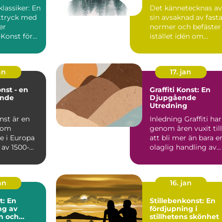
som uppstod i slute
klassiker: En
Det kännetecknas av
av 1900-talet som e
ttryck med
sin avsaknad av fast
motreaktion mot
modernismens
er
normer och befäster
stränga regler och
 Konst för
istället idén om
linjära framsteg
r en genre...
konstverket som ett
s...
an
17. jan
nst - en
Graffiti Konst: En
ande
Djupgående
Utredning
nst är en
Inledning Graffiti har
 som
genom åren vuxit till
e i Europa
att bli mer än bara e
t av 1500-
olaglig handling av
mitten av
vandaliserin...
an
16. jan
t: En
Stillebenkonst: En
ng av
fördjupning i
n och
stillhetens skönhet