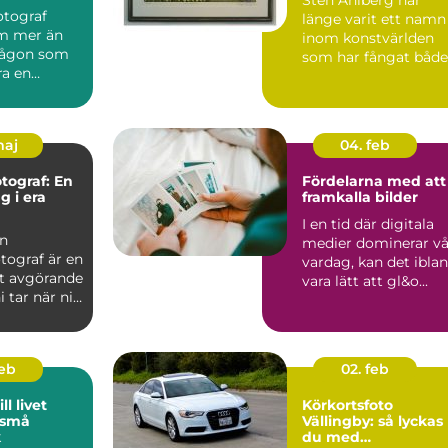
fotograf
länge varit ett namn
m mer än
inom konstvärlden
 någon som
som har fångat både
ra en
sa...
För många
..
maj
04. feb
otograf: En
Fördelarna med att
g i era
framkalla bilder
I en tid där digitala
en
medier dominerar vå
tograf är en
vardag, kan det ibla
t avgörande
vara lätt att gl&o...
i tar när ni
feb
02. feb
ll livet
Körkortsfoto
 små
Vällingby: så lyckas
k
du med