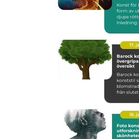
variation
Konst för 
form av u
djupa rött
Inledning:
klassiker ä
17. j
Barock ko
övergrip
översikt
Barock ko
konststil
blomstrad
från slute
talet till 
1700-t...
16. j
Foto kons
utforskni
skönhete