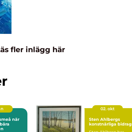
äs fler inlägg här
er
an
02. okt
meå när
Sten Ahlbergs
 bära
konstnärliga bidrag
en
Sten Ahlberg har