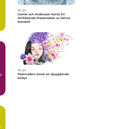
18. jan
Gomér och Andersson Konst: En
Omfattande Presentation av Denna
Konststil
18. jan
s
Postmodern konst: en djupgående
analys