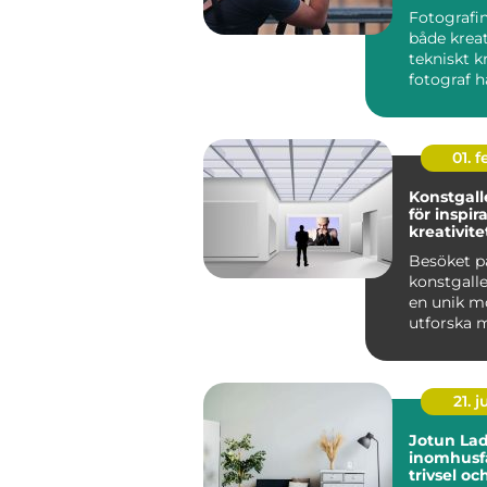
Fotografin
både krea
tekniskt k
fotograf ha
01. 
Konstgalle
för inspir
kreativite
Besöket p
konstgalle
en unik mö
utforska m
21. j
Jotun Lad
inomhusfä
trivsel oc