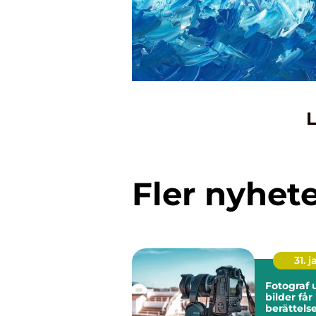
L
Fler nyhet
31. j
Fotograf u
bilder får
berättels