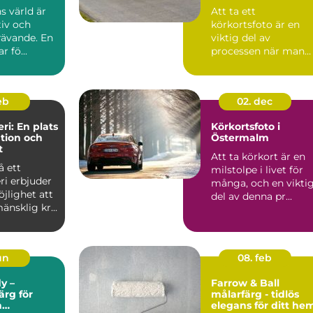
körkortsfotografiet
s värld är
Att ta ett
tiv och
körkortsfoto är en
rävande. En
viktig del av
r fö...
processen när man
ska skaffa ett nytt
k&o...
feb
02. dec
ri: En plats
Körkortsfoto i
ation och
Östermalm
t
Att ta körkort är en
å ett
milstolpe i livet för
ri erbjuder
många, och en vikti
jlighet att
del av denna pr...
änsklig kr...
un
08. feb
y –
Farrow & Ball
rg för
målarfärg - tidlös
h
elegans för ditt he