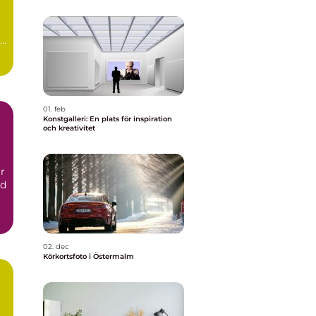
01. feb
Konstgalleri: En plats för inspiration
och kreativitet
r
nd
02. dec
Körkortsfoto i Östermalm