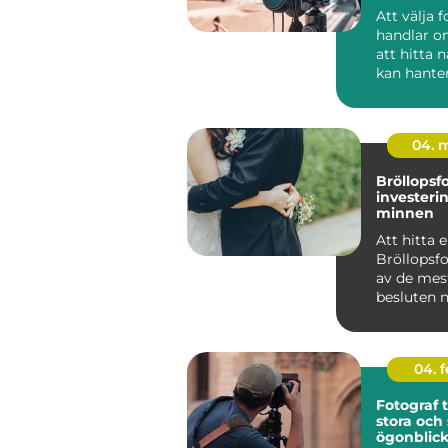
Att välja 
handlar o
att hitta
kan hante
kamera. 
handlar de.
04. 
Bröllopsf
investerin
minnen
Att hitta 
Bröllopsfo
av de mes
besluten n
...
04. 
Fotograf ti
stora och
ögonblic