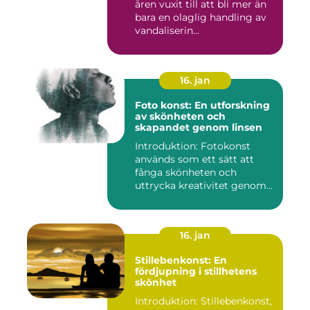
åren vuxit till att bli mer än
bara en olaglig handling av
vandaliserin...
16. jan
Foto konst: En utforskning
av skönheten och
skapandet genom linsen
Introduktion: Fotokonst
används som ett sätt att
fånga skönheten och
uttrycka kreativitet genom
lins...
16. jan
Stillebenkonst: En
fördjupning i stillhetens
skönhet
Introduktion: Stillebenkonst,