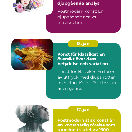
djupgående analys
Postmodern konst: En
djupgående analys
Introduction ...
18. jan
Konst för klassiker: En
översikt över dess
betydelse och variation
Konst för klassiker: En form
av uttryck med djupa rötter
Inledning: Konst för klassiker
är en genre...
17. jan
Postmodernistisk konst är
en konstnärlig rörelse som
uppstod i slutet av 1900-