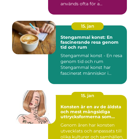
används ofta för a...
15. jan
Stengammal konst: En
fascinerande resa genom
tid och rum
Stengammal konst - En resa
genom tid och rum
Stengammal konst har
fascinerat människor i
årtusenden...
15. jan
Konsten är en av de äldsta
och mest mångsidiga
uttrycksformerna som
människan har skapat
Genom åren har konsten
utvecklats och anpassats till
olika kulturer och samhällen,