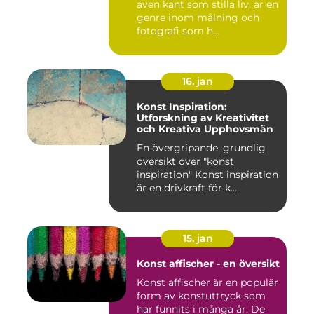
även känt som stilla liv, är en
genre inom målning och
fotografi som h...
16. jan
Konst Inspiration:
Utforskning av Kreativitet
och Kreativa Upphovsmän
En övergripande, grundlig
översikt över "konst
inspiration" Konst inspiration
är en drivkraft för k...
15. jan
Konst affischer - en översikt
Konst affischer är en populär
form av konstuttryck som
har funnits i många år. De