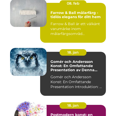
08. feb
Farrow & Ball målarfärg -
tidlös elegans för ditt hem
Farrow & Ball är ett välkänt
varumärke inom
målarfärgsområd...
18. jan
Gomér och Andersson
Konst: En Omfattande
Presentation av Denna
Konststil
Gomér och Andersson
Konst: En Omfattande
Presentation Introduktion: ...
18. jan
Postmodern konst: en