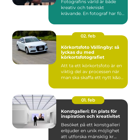
Fotografins värld är både
kreativ och tekniskt
krävande. En fotograf har fö...
02. feb
Körkortsfoto Vällingby: så
lyckas du med
körkortsfotografiet
Att ta ett körkortsfoto är en
viktig del av processen när
man ska skaffa ett nytt k&o...
01. feb
Konstgalleri: En plats för
inspiration och kreativitet
Besöket på ett konstgalleri
erbjuder en unik möjlighet
att utforska mänsklig kr...