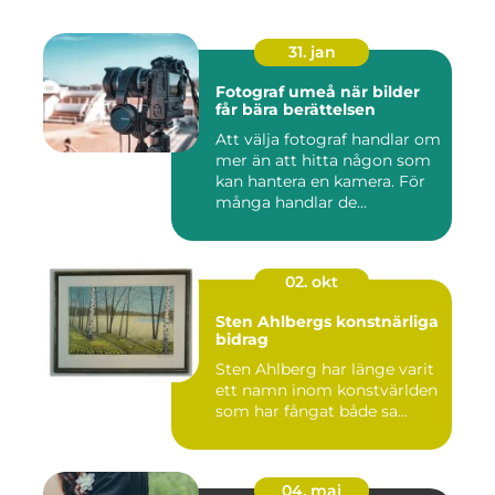
31. jan
Fotograf umeå när bilder
får bära berättelsen
Att välja fotograf handlar om
mer än att hitta någon som
kan hantera en kamera. För
många handlar de...
02. okt
Sten Ahlbergs konstnärliga
bidrag
Sten Ahlberg har länge varit
ett namn inom konstvärlden
som har fångat både sa...
04. maj