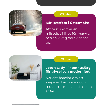
02. dec
Körkortsfoto i Östermalm
Att ta körkort är en
milstolpe i livet för många,
och en viktig del av denna
pr...
21. jun
Jotun Lady – inomhusfärg
för trivsel och modernitet
När det handlar om att
skapa en harmonisk och
modern atmosfär i ditt hem,
är fär...