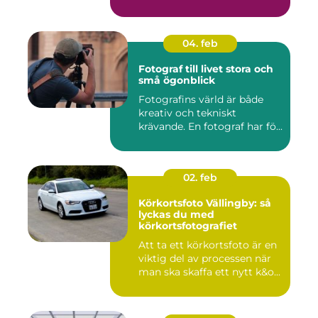
04. feb
Fotograf till livet stora och
små ögonblick
Fotografins värld är både
kreativ och tekniskt
krävande. En fotograf har fö...
02. feb
Körkortsfoto Vällingby: så
lyckas du med
körkortsfotografiet
Att ta ett körkortsfoto är en
viktig del av processen när
man ska skaffa ett nytt k&o...