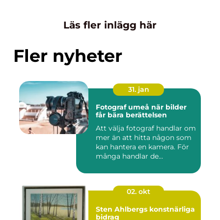
Läs fler inlägg här
Fler nyheter
31. jan
Fotograf umeå när bilder
får bära berättelsen
Att välja fotograf handlar om
mer än att hitta någon som
kan hantera en kamera. För
många handlar de...
02. okt
Sten Ahlbergs konstnärliga
bidrag