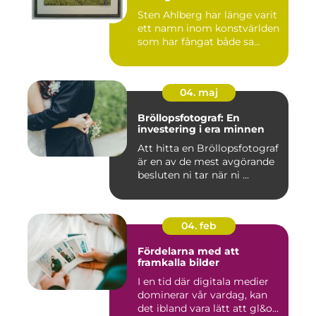
Sten Ahlberg har länge varit
ett namn inom konstvärlden
som har fångat både sa...
04. maj
Bröllopsfotograf: En
investering i era minnen
Att hitta en Bröllopsfotograf
är en av de mest avgörande
besluten ni tar när ni ...
04. feb
Fördelarna med att
framkalla bilder
I en tid där digitala medier
dominerar vår vardag, kan
det ibland vara lätt att gl&o...