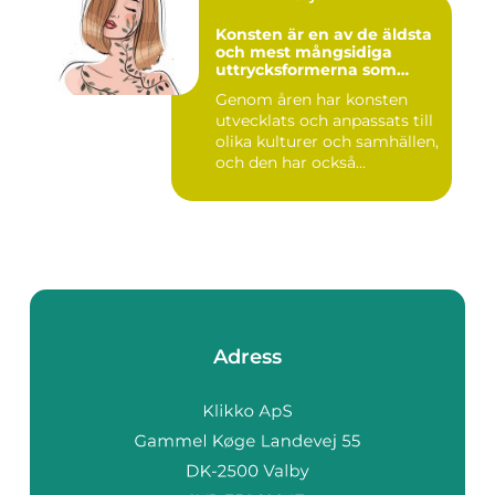
Konsten är en av de äldsta
och mest mångsidiga
uttrycksformerna som
människan har skapat
Genom åren har konsten
utvecklats och anpassats till
olika kulturer och samhällen,
och den har också...
Adress