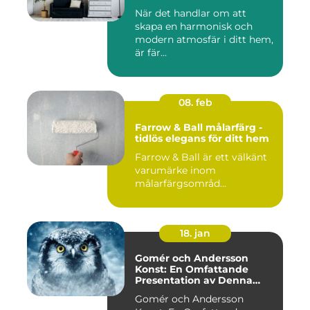
När det handlar om att
skapa en harmonisk och
modern atmosfär i ditt hem,
är fär...
08. feb
Farrow & Ball målarfärg -
tidlös elegans för ditt hem
Farrow & Ball är ett välkänt
varumärke inom
målarfärgsområd...
18. jan
Gomér och Andersson
Konst: En Omfattande
Presentation av Denna
Konststil
Gomér och Andersson