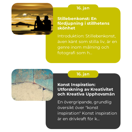
16. jan
Stillebenkonst: En
fördjupning i stillhetens
skönhet
Introduktion: Stillebenkonst,
även känt som stilla liv, är en
genre inom målning och
fotografi som h...
16. jan
Konst Inspiration:
Utforskning av Kreativitet
och Kreativa Upphovsmän
En övergripande, grundlig
översikt över "konst
inspiration" Konst inspiration
är en drivkraft för k...