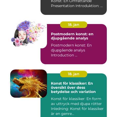
Konst: En Omfattande
Presentation Introduktion: ...
18. jan
Postmodern konst: en
djupgående analys
Postmodern konst: En
djupgående analys
Introduction ...
18. jan
Konst för klassiker: En
översikt över dess
betydelse och variation
Konst för klassiker: En form
av uttryck med djupa rötter
Inledning: Konst för klassiker
är en genre...