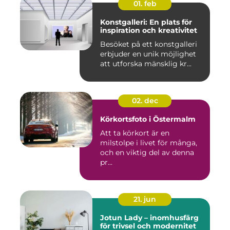
01. feb
Konstgalleri: En plats för
inspiration och kreativitet
Besöket på ett konstgalleri
erbjuder en unik möjlighet
att utforska mänsklig kr...
02. dec
Körkortsfoto i Östermalm
Att ta körkort är en
milstolpe i livet för många,
och en viktig del av denna
pr...
21. jun
Jotun Lady – inomhusfärg
för trivsel och modernitet