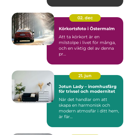
02. dec
Körkortsfoto i Östermalm
Att ta körkort är en
milstolpe i livet för många,
och en viktig del av denna
pr...
21. jun
Jotun Lady – inomhusfärg
för trivsel och modernitet
När det handlar om att
skapa en harmonisk och
modern atmosfär i ditt hem,
är fär...