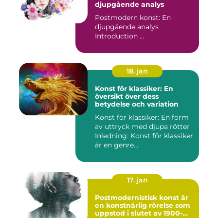
djupgående analys
Postmodern konst: En
djupgående analys
Introduction ...
18. jan
Konst för klassiker: En
översikt över dess
betydelse och variation
Konst för klassiker: En form
av uttryck med djupa rötter
Inledning: Konst för klassiker
är en genre...
17. jan
Postmodernistisk konst är
en konstnärlig rörelse som
uppstod i slutet av 1900-