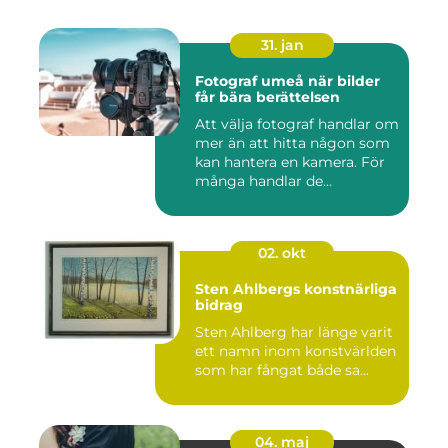
31. jan
Fotograf umeå när bilder
får bära berättelsen
Att välja fotograf handlar om
mer än att hitta någon som
kan hantera en kamera. För
många handlar de...
02. okt
Sten Ahlbergs konstnärliga
bidrag
Sten Ahlberg har länge varit
ett namn inom konstvärlden
som har fångat både sa...
04. maj