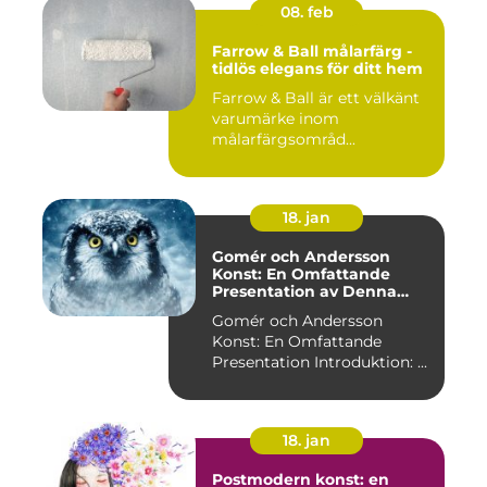
08. feb
Farrow & Ball målarfärg -
tidlös elegans för ditt hem
Farrow & Ball är ett välkänt
varumärke inom
målarfärgsområd...
18. jan
Gomér och Andersson
Konst: En Omfattande
Presentation av Denna
Konststil
Gomér och Andersson
Konst: En Omfattande
Presentation Introduktion: ...
18. jan
Postmodern konst: en