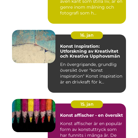
även känt som stilla liv, är en
genre inom målning och
fotografi som h...
16. jan
Konst Inspiration:
Utforskning av Kreativitet
och Kreativa Upphovsmän
En övergripande, grundlig
översikt över "konst
inspiration" Konst inspiration
är en drivkraft för k...
15. jan
Konst affischer - en översikt
Konst affischer är en populär
form av konstuttryck som
har funnits i många år. De