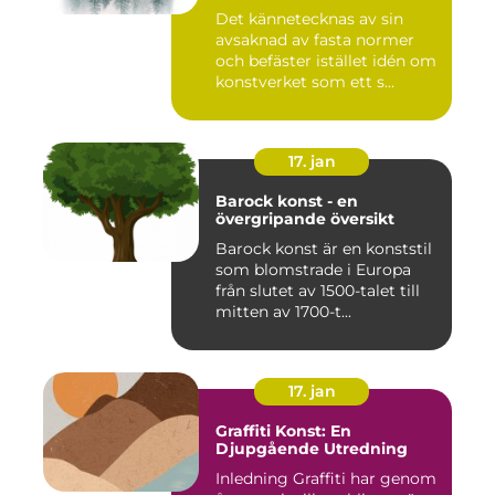
talet som en motreaktion
Det kännetecknas av sin
mot modernismens
avsaknad av fasta normer
stränga regler och linjära
framsteg
och befäster istället idén om
konstverket som ett s...
17. jan
Barock konst - en
övergripande översikt
Barock konst är en konststil
som blomstrade i Europa
från slutet av 1500-talet till
mitten av 1700-t...
17. jan
Graffiti Konst: En
Djupgående Utredning
Inledning Graffiti har genom