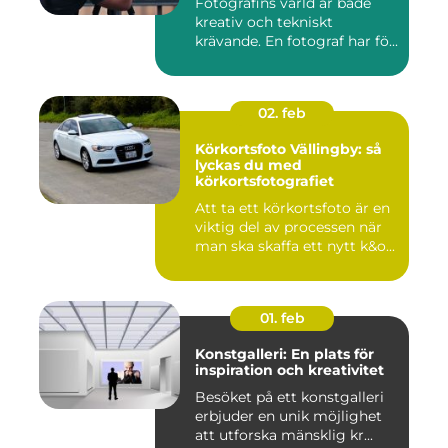
Fotografins värld är både
kreativ och tekniskt
krävande. En fotograf har fö...
02. feb
Körkortsfoto Vällingby: så
lyckas du med
körkortsfotografiet
Att ta ett körkortsfoto är en
viktig del av processen när
man ska skaffa ett nytt k&o...
01. feb
Konstgalleri: En plats för
inspiration och kreativitet
Besöket på ett konstgalleri
erbjuder en unik möjlighet
att utforska mänsklig kr...