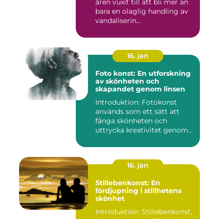
åren vuxit till att bli mer än
bara en olaglig handling av
vandaliserin...
16. jan
Foto konst: En utforskning
av skönheten och
skapandet genom linsen
Introduktion: Fotokonst
används som ett sätt att
fånga skönheten och
uttrycka kreativitet genom
lins...
16. jan
Stillebenkonst: En
fördjupning i stillhetens
skönhet
Introduktion: Stillebenkonst,