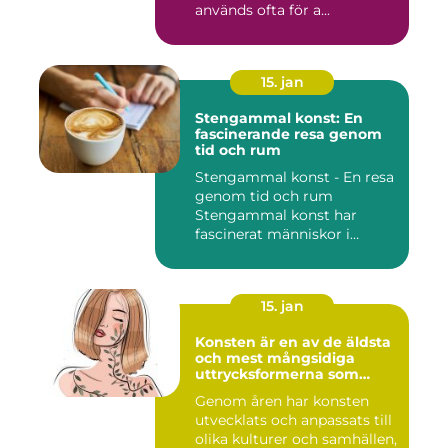
används ofta för a...
15. jan
Stengammal konst: En
fascinerande resa genom
tid och rum
Stengammal konst - En resa
genom tid och rum
Stengammal konst har
fascinerat människor i
årtusenden...
15. jan
Konsten är en av de äldsta
och mest mångsidiga
uttrycksformerna som
människan har skapat
Genom åren har konsten
utvecklats och anpassats till
olika kulturer och samhällen,